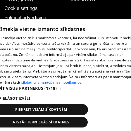
Cookie settings
Political advertising
Cookie policy
 tīmekļa vietne izmanto sīkdatnes
Commenting terms
 tīmekļa vietnē tiek izmantotas sīkdatnes, lai nodrošinātu un uzlabotu tīmek
nes darbību., nosūtītu personalizētu reklāmu un satura ģenerēšanai, veiktu
āmas un satura mērījumus, auditorijas datu apkopošanu, kā arī produktu izst
TV program
zlabošanu. Zemāk sniedzam informāciju par visām sīkdatnēm, kuras tiek
Contract rules
ntotas mūsu tīmekļa vietnēs. Sīkdatnes var atšķirties atkarībā no apmeklētā
rneta vietnes sadaļas. Lietotājam jebkurā brīdī ir iespēja piekrist, atteikties va
360 Ziņu kontakti
īt savu piekrišanu. Piekrišanas sniegšana, kā arī tās atsaukšana vai mainīša
ecas uz visām interneta vietnes sadaļām. Vairāk informācijas par izmantotaj
Helio Media
atnēm skatīt
sīkdatņu izmantošanas noteikumos.
ĪT VISUS PARTNERUS
(1718) →
Vortal assistance service: e-mail -
info@1188.lv
PIELĀGOT IZVĒLI
Copyright © 2004-2026 SIA HELIO MEDIA.
All rights reserved.
PIEKRIST VISĀM SĪKDATNĒM
ATSTĀT TEHNISKĀS SĪKDATNES
News
Search
1188 play
Transport
More