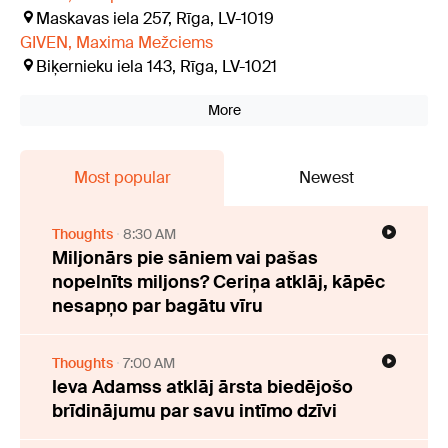
Maskavas iela 257, Rīga, LV-1019
GIVEN, Maxima Mežciems
Biķernieku iela 143, Rīga, LV-1021
More
Most popular
Newest
Thoughts
8:30 AM
Miljonārs pie sāniem vai pašas
nopelnīts miljons? Ceriņa atklāj, kāpēc
nesapņo par bagātu vīru
Thoughts
7:00 AM
Ieva Adamss atklāj ārsta biedējošo
brīdinājumu par savu intīmo dzīvi