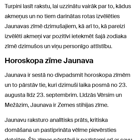
Turpini lasīt rakstu, lai uzzinātu vairāk par to, kādus
akmeņus un no tiem darinātas rotas izvēlēties
Jaunavas zīmē dzimušajiem, kā arī to, kā pareizi
izvēlēti akmeņi var pozitīvi ietekmēt šajā zodiaka
zīmē dzimušos un viņu personīgo attīstību.
Horoskopa zīme Jaunava
Jaunava ir sestā no divpadsmit horoskopa zīmēm
un to pārstāv tie, kuri dzimuši laika posmā no 23.
augusta līdz 23. septembrim. Līdzās Vērsim un
Mežāzim, Jaunava ir Zemes stihijas zīme.
Jaunavu raksturo analītisks prāts, kritiska
domāšana un pastiprināta vēlme pievērsties