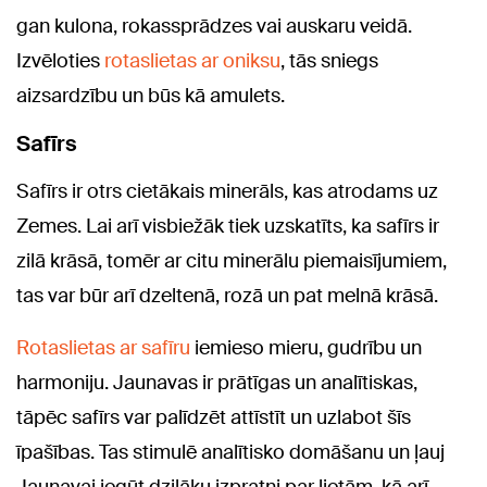
gan kulona, rokassprādzes vai auskaru veidā.
Izvēloties
rotaslietas ar oniksu
, tās sniegs
aizsardzību un būs kā amulets.
Safīrs
Safīrs ir otrs cietākais minerāls, kas atrodams uz
Zemes. Lai arī visbiežāk tiek uzskatīts, ka safīrs ir
zilā krāsā, tomēr ar citu minerālu piemaisījumiem,
tas var būr arī dzeltenā, rozā un pat melnā krāsā.
Rotaslietas ar safīru
iemieso mieru, gudrību un
harmoniju. Jaunavas ir prātīgas un analītiskas,
tāpēc safīrs var palīdzēt attīstīt un uzlabot šīs
īpašības. Tas stimulē analītisko domāšanu un ļauj