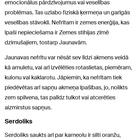
emocionālus pārdzīvojumus vai veselības
problēmas. Tas uzlabo fiziskā ķermeņa un garīgās
veselības stāvokli. Nefrītam ir zemes enerģija, kas
īpaši nepieciešama ir Zemes stihijas zīmē
dzimušajiem, tostarp Jaunavām.
Jaunavas nefrītu var nēsāt sev līdzi akmens veidā
kā amuletu, vai arī izvēlēties rotaslietas, piemēram,
kulonu vai kaklarotu. Jāpiemin, ka nefrītam tiek
piedēvētas arī sapņu akmeņa īpašības, jo, nolikts
zem spilvena, tas palīdz tulkot vai atcerēties
aizmirstus sapņus.
Serdoliks
Serdoliks saukts arī par karneolu ir silti oranžu,