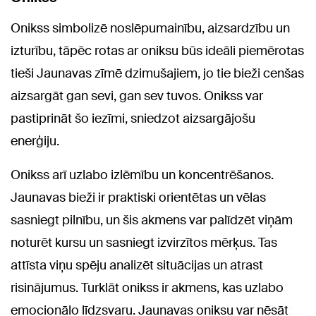
Onikss simbolizē noslēpumainību, aizsardzību un
izturību, tāpēc rotas ar oniksu būs ideāli piemērotas
tieši Jaunavas zīmē dzimušajiem, jo tie bieži cenšas
aizsargāt gan sevi, gan sev tuvos. Onikss var
pastiprināt šo iezīmi, sniedzot aizsargājošu
enerģiju.
Onikss arī uzlabo izlēmību un koncentrēšanos.
Jaunavas bieži ir praktiski orientētas un vēlas
sasniegt pilnību, un šis akmens var palīdzēt viņām
noturēt kursu un sasniegt izvirzītos mērķus. Tas
attīsta viņu spēju analizēt situācijas un atrast
risinājumus. Turklāt onikss ir akmens, kas uzlabo
emocionālo līdzsvaru. Jaunavas oniksu var nēsāt