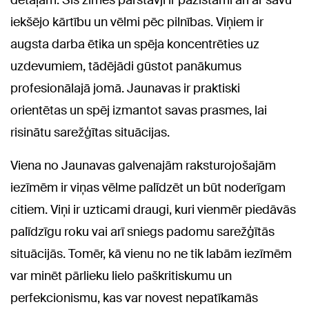
detaļām. Šīs zīmes pārstāvji ir pazīstami arī ar savu
iekšējo kārtību un vēlmi pēc pilnības. Viņiem ir
augsta darba ētika un spēja koncentrēties uz
uzdevumiem, tādējādi gūstot panākumus
profesionālajā jomā. Jaunavas ir praktiski
orientētas un spēj izmantot savas prasmes, lai
risinātu sarežģītas situācijas.
Viena no Jaunavas galvenajām raksturojošajām
iezīmēm ir viņas vēlme palīdzēt un būt noderīgam
citiem. Viņi ir uzticami draugi, kuri vienmēr piedāvās
palīdzīgu roku vai arī sniegs padomu sarežģītās
situācijās. Tomēr, kā vienu no ne tik labām iezīmēm
var minēt pārlieku lielo paškritiskumu un
perfekcionismu, kas var novest nepatīkamās