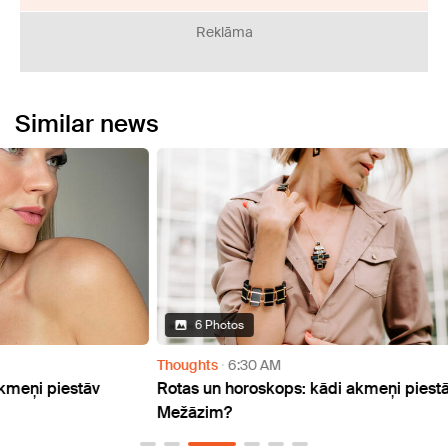
Reklāma
Similar news
6 Photos
Thoughts
6:30 AM
Thoug
Rotas un horoskops: kādi akmeņi piestāv
Rotas
Mežāzim?
Strēl