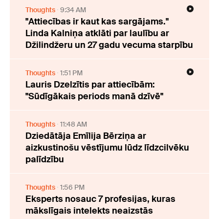
Thoughts
9:34 AM
"Attiecības ir kaut kas sargājams."
Linda Kalniņa atklāti par laulību ar
Džilindžeru un 27 gadu vecuma starpību
Thoughts
1:51 PM
Lauris Dzelzītis par attiecībām:
"Sūdīgākais periods manā dzīvē"
Thoughts
11:48 AM
Dziedātāja Emīlija Bērziņa ar
aizkustinošu vēstījumu lūdz līdzcilvēku
palīdzību
Thoughts
1:56 PM
Eksperts nosauc 7 profesijas, kuras
mākslīgais intelekts neaizstās