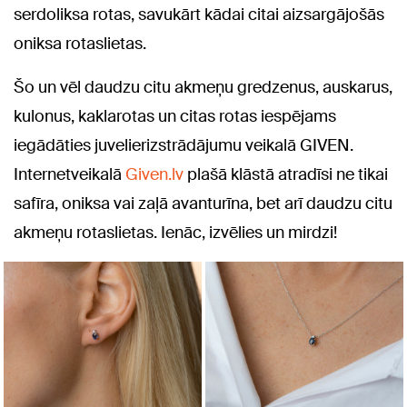
serdoliksa rotas, savukārt kādai citai aizsargājošās
oniksa rotaslietas.
Šo un vēl daudzu citu akmeņu gredzenus, auskarus,
kulonus, kaklarotas un citas rotas iespējams
iegādāties juvelierizstrādājumu veikalā GIVEN.
Internetveikalā
Given.lv
plašā klāstā atradīsi ne tikai
safīra, oniksa vai zaļā avanturīna, bet arī daudzu citu
akmeņu rotaslietas. Ienāc, izvēlies un mirdzi!