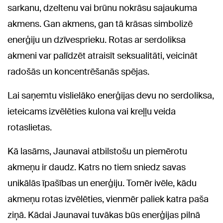
sarkanu, dzeltenu vai brūnu nokrāsu sajaukuma
akmens. Gan akmens, gan tā krāsas simbolizē
enerģiju un dzīvesprieku. Rotas ar serdoliksa
akmeni var palīdzēt atraisīt seksualitāti, veicināt
radošās un koncentrēšanās spējas.
Lai saņemtu vislielāko enerģijas devu no serdoliksa,
ieteicams izvēlēties kulona vai kreļļu veida
rotaslietas.
Kā lasāms, Jaunavai atbilstošu un piemērotu
akmeņu ir daudz. Katrs no tiem sniedz savas
unikālās īpašības un enerģiju. Tomēr ivēle, kādu
akmeņu rotas izvēlēties, vienmēr paliek katra paša
ziņā. Kādai Jaunavai tuvākas būs enerģijas pilnā