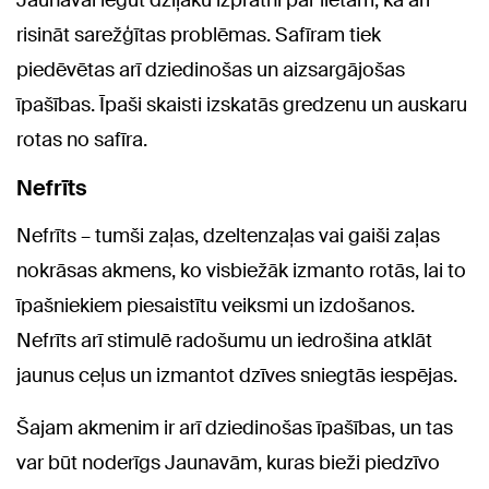
Jaunavai iegūt dziļāku izpratni par lietām, kā arī
risināt sarežģītas problēmas. Safīram tiek
piedēvētas arī dziedinošas un aizsargājošas
īpašības. Īpaši skaisti izskatās gredzenu un auskaru
rotas no safīra.
Nefrīts
Nefrīts – tumši zaļas, dzeltenzaļas vai gaiši zaļas
nokrāsas akmens, ko visbiežāk izmanto rotās, lai to
īpašniekiem piesaistītu veiksmi un izdošanos.
Nefrīts arī stimulē radošumu un iedrošina atklāt
jaunus ceļus un izmantot dzīves sniegtās iespējas.
Šajam akmenim ir arī dziedinošas īpašības, un tas
var būt noderīgs Jaunavām, kuras bieži piedzīvo