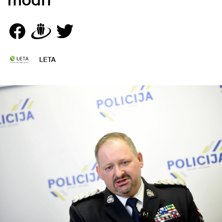
modri
LETA