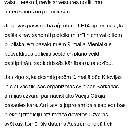
valstu ietekmi, nevis ar vēstures notikumu
atcerēšanos un pieminēšanu.
Jelgavas pašvaldībā aģentūrai LETA apliecināja, ka
pašlaik nav saņemti pieteikumi mītiņiem vai citiem
publiskajiem pasākumiem 9. maijā. Vienlaikus
pašvaldības policija sestdien plāno veikt
pastiprinātu sabiedriskās kārtības uzraudzību.
Jau ziņots, ka desmitgadēm 9. maijā pēc Krievijas
iniciatīvas tikušas organizētas svinības Sarkanās
armijas uzvarai pār nacistisko Vāciju Otrajā
pasaules karā. Arī Latvijā joprojām daļa sabiedrības
piekopj tradīciju atzīmēt tā dēvētos Uzvaras
svētkus, tomēr šis datums Austrumeiropā tiek