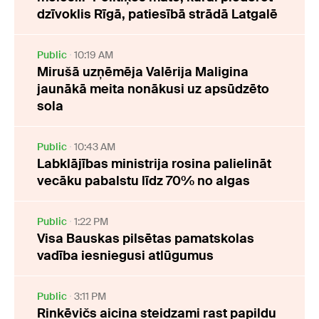
dzīvoklis Rīgā, patiesībā strādā Latgalē
Public
10:19 AM
Mirušā uzņēmēja Valērija Maligina
jaunākā meita nonākusi uz apsūdzēto
sola
Public
10:43 AM
Labklājības ministrija rosina palielināt
vecāku pabalstu līdz 70% no algas
Public
1:22 PM
Visa Bauskas pilsētas pamatskolas
vadība iesniegusi atlūgumus
Public
3:11 PM
Rinkēvičs aicina steidzami rast papildu