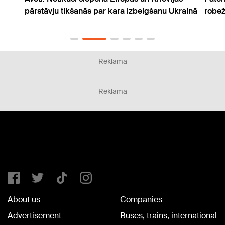
rainā
robežkontrole ieceļotājiem no Baltkrievijas
radar
Reklāma
Reklāma
About us
Companies
Advertisement
Buses, trains, international