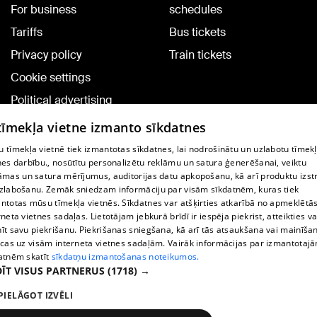
For business
schedules
Tariffs
Bus tickets
Privacy policy
Train tickets
Cookie settings
Political advertising
Cookie policy
 tīmekļa vietne izmanto sīkdatnes
Commenting terms
 tīmekļa vietnē tiek izmantotas sīkdatnes, lai nodrošinātu un uzlabotu tīmek
nes darbību., nosūtītu personalizētu reklāmu un satura ģenerēšanai, veiktu
āmas un satura mērījumus, auditorijas datu apkopošanu, kā arī produktu izst
TV program
zlabošanu. Zemāk sniedzam informāciju par visām sīkdatnēm, kuras tiek
Contract rules
ntotas mūsu tīmekļa vietnēs. Sīkdatnes var atšķirties atkarībā no apmeklētā
rneta vietnes sadaļas. Lietotājam jebkurā brīdī ir iespēja piekrist, atteikties va
360 Ziņu kontakti
īt savu piekrišanu. Piekrišanas sniegšana, kā arī tās atsaukšana vai mainīša
ecas uz visām interneta vietnes sadaļām. Vairāk informācijas par izmantotaj
Helio Media
atnēm skatīt
sīkdatņu izmantošanas noteikumos.
ĪT VISUS PARTNERUS
(1718) →
Vortal assistance service: e-mail -
info@1188.lv
PIELĀGOT IZVĒLI
Copyright © 2004-2026 SIA HELIO MEDIA.