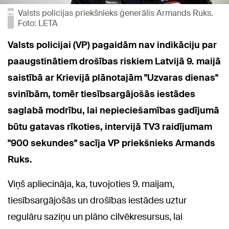
Valsts policijas priekšnieks ģenerālis Armands Ruks.
Foto: LETA
Valsts policijai (VP) pagaidām nav indikāciju par
paaugstinātiem drošības riskiem Latvijā 9. maijā
saistībā ar Krievijā plānotajām "Uzvaras dienas"
svinībām, tomēr tiesībsargājošās iestādes
saglabā modrību, lai nepieciešamības gadījumā
būtu gatavas rīkoties, intervijā TV3 raidījumam
"900 sekundes" sacīja VP priekšnieks Armands
Ruks.
Viņš apliecināja, ka, tuvojoties 9. maijam,
tiesībsargājošās un drošības iestādes uztur
regulāru saziņu un plāno cilvēkresursus, lai