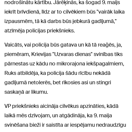
nodrošinātu kārtību. Jārēķinās, ka šogad 9. maijs
iekrīt brīvdienā, līdz ar to cilvēkiem būs "vairāk laika
izpausmēm, tā kā darbs būs jebkurā gadījumā,"
atzīmēja policijas priekšnieks.
Vaicāts, vai policija būs gatava un kā tā reaģēs, ja,
piemēram, Krievijas "Uzvaras dienas" svinības tiks
pārnestas uz kādu no mikrorajona iekšpagalmiem,
Ruks atbildēja, ka policija šādu rīcību nekādā
gadījumā netolerēs, bet rīkosies asi un stingri
saskaņā ar likumu.
VP priekšnieks aicināja cilvēkus apzināties, kādā
laikā mēs dzīvojam, un atgādināja, ka 9. maija
svinēšana bieži ir saistīta ar iespējamu nedraudzīgu