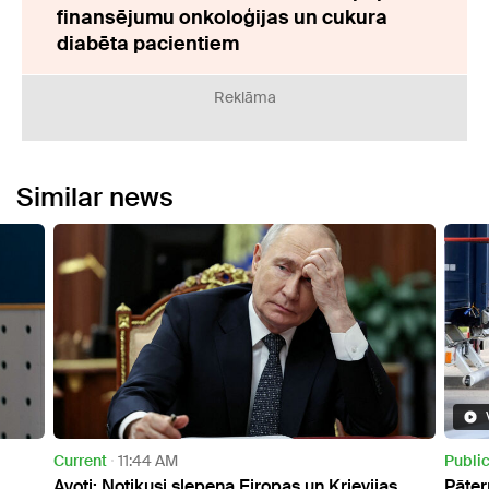
finansējumu onkoloģijas un cukura
diabēta pacientiem
Reklāma
Similar news
Video
Public
9:33 PM
Publi
s
Pāternieku robežkontroles punktā atjaunota
Valst