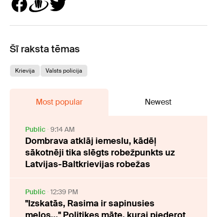
Šī raksta tēmas
Krievija
Valsts policija
Most popular
Newest
Public
9:14 AM
Dombrava atklāj iemeslu, kādēļ
sākotnēji tika slēgts robežpunkts uz
Latvijas-Baltkrievijas robežas
Public
12:39 PM
"Izskatās, Rasima ir sapinusies
melos..." Politiķes māte, kurai piederot