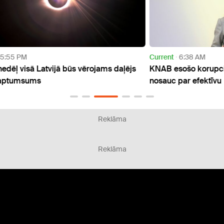
Current
6:38 AM
Curre
ējs
KNAB esošo korupcijas izmeklēšanas modeli
Dīzeļ
nosauc par efektīvu
ietek
Reklāma
Reklāma