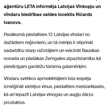
aģentūru LETA informēja Latvijas Vīnkopju un
vīndaru biedrības valdes loceklis Ričards
Ivanovs.
Pasākumā piedalīsies 12 Latvijas vīndari no
dažādiem reģioniem, un tā mērķis ir stiprināt
sadarbību starp ražotājiem un veicināt Bauskas
novada un plašākas Zemgales atpazīstamību kā
pievilcīgam gardēžu tūrisma galamērķim.
Vīndaru svētkos apmeklētājiem būs iespēja
izmēģināt vietējos vīnus, piedalīties meistarklasēs,
kā arī iepazīt Latvijas vīnogas un augļu dārzu
produktus.