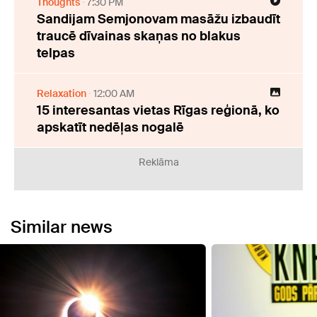
Thoughts
7:30 PM
Sandijam Semjonovam masāžu izbaudīt
traucē dīvainas skaņas no blakus
telpas
Relaxation
12:00 AM
15 interesantas vietas Rīgas reģionā, ko
apskatīt nedēļas nogalē
Reklāma
Similar news