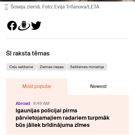
Šoseja ziemā. Foto: Evija Trifanova/LETA
Šī raksta tēmas
Ceļu satiksme
Ziemas riepas
Satiksmes ministrija
Most popular
Newest
Abroad
8:49 AM
Igaunijas policijai pirms
pārvietojamajiem radariem turpmāk
būs jāliek brīdinājuma zīmes