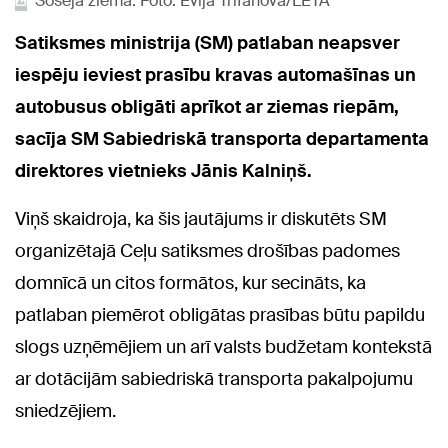
Šoseja ziemā. Foto: Evija Trifanova/LETA
Satiksmes ministrija (SM) patlaban neapsver
iespēju ieviest prasību kravas automašīnas un
autobusus obligāti aprīkot ar ziemas riepām,
sacīja SM Sabiedriskā transporta departamenta
direktores vietnieks Jānis Kalniņš.
Viņš skaidroja, ka šis jautājums ir diskutēts SM
organizētajā Ceļu satiksmes drošības padomes
domnīcā un citos formātos, kur secināts, ka
patlaban piemērot obligātas prasības būtu papildu
slogs uzņēmējiem un arī valsts budžetam kontekstā
ar dotācijām sabiedriskā transporta pakalpojumu
sniedzējiem.