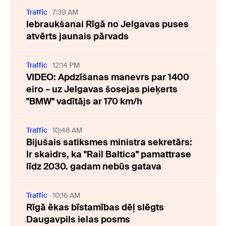
Traffic
7:39 AM
Iebraukšanai Rīgā no Jelgavas puses
atvērts jaunais pārvads
Traffic
12:14 PM
VIDEO: Apdzīšanas manevrs par 1400
eiro – uz Jelgavas šosejas pieķerts
"BMW" vadītājs ar 170 km/h
Traffic
10:48 AM
Bijušais satiksmes ministra sekretārs:
Ir skaidrs, ka "Rail Baltica" pamattrase
līdz 2030. gadam nebūs gatava
Traffic
10:16 AM
Rīgā ēkas bīstamības dēļ slēgts
Daugavpils ielas posms