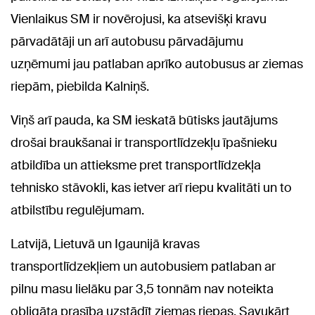
Vienlaikus SM ir novērojusi, ka atsevišķi kravu
pārvadātāji un arī autobusu pārvadājumu
uzņēmumi jau patlaban aprīko autobusus ar ziemas
riepām, piebilda Kalniņš.
Viņš arī pauda, ka SM ieskatā būtisks jautājums
drošai braukšanai ir transportlīdzekļu īpašnieku
atbildība un attieksme pret transportlīdzekļa
tehnisko stāvokli, kas ietver arī riepu kvalitāti un to
atbilstību regulējumam.
Latvijā, Lietuvā un Igaunijā kravas
transportlīdzekļiem un autobusiem patlaban ar
pilnu masu lielāku par 3,5 tonnām nav noteikta
obligāta prasība uzstādīt ziemas riepas. Savukārt