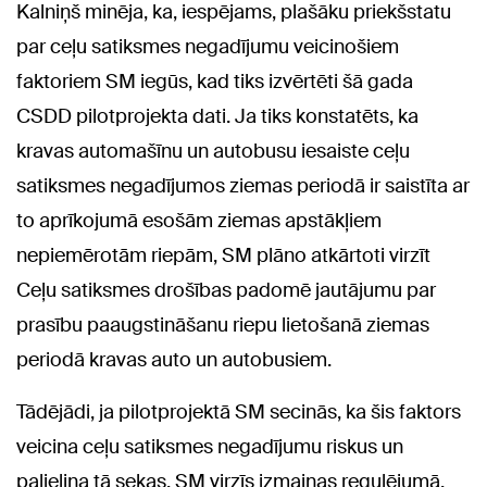
Kalniņš minēja, ka, iespējams, plašāku priekšstatu
par ceļu satiksmes negadījumu veicinošiem
faktoriem SM iegūs, kad tiks izvērtēti šā gada
CSDD pilotprojekta dati. Ja tiks konstatēts, ka
kravas automašīnu un autobusu iesaiste ceļu
satiksmes negadījumos ziemas periodā ir saistīta ar
to aprīkojumā esošām ziemas apstākļiem
nepiemērotām riepām, SM plāno atkārtoti virzīt
Ceļu satiksmes drošības padomē jautājumu par
prasību paaugstināšanu riepu lietošanā ziemas
periodā kravas auto un autobusiem.
Tādējādi, ja pilotprojektā SM secinās, ka šis faktors
veicina ceļu satiksmes negadījumu riskus un
palielina tā sekas, SM virzīs izmaiņas regulējumā.