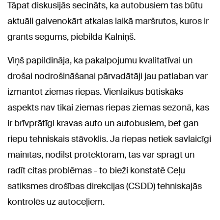
Tāpat diskusijās secināts, ka autobusiem tas būtu
aktuāli galvenokārt atkalas laikā maršrutos, kuros ir
grants segums, piebilda Kalniņš.
Viņš papildināja, ka pakalpojumu kvalitatīvai un
drošai nodrošināšanai pārvadātāji jau patlaban var
izmantot ziemas riepas. Vienlaikus būtiskāks
aspekts nav tikai ziemas riepas ziemas sezonā, kas
ir brīvprātīgi kravas auto un autobusiem, bet gan
riepu tehniskais stāvoklis. Ja riepas netiek savlaicīgi
mainītas, nodilst protektoram, tās var sprāgt un
radīt citas problēmas - to bieži konstatē Ceļu
satiksmes drošības direkcijas (CSDD) tehniskajās
kontrolēs uz autoceļiem.