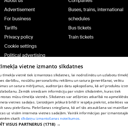
About us
Companies
Advertisement
Buses, trains, international
For business
schedules
Tariffs
Bus tickets
Privacy policy
Train tickets
Cookie settings
Political advertising
Cookie policy
 tīmekļa vietne izmanto sīkdatnes
Commenting terms
 tīmekļa vietnē tiek izmantotas sīkdatnes, lai nodrošinātu un uzlabotu tīmek
nes darbību., nosūtītu personalizētu reklāmu un satura ģenerēšanai, veiktu
āmas un satura mērījumus, auditorijas datu apkopošanu, kā arī produktu izst
TV program
zlabošanu. Zemāk sniedzam informāciju par visām sīkdatnēm, kuras tiek
Contract rules
ntotas mūsu tīmekļa vietnēs. Sīkdatnes var atšķirties atkarībā no apmeklētā
rneta vietnes sadaļas. Lietotājam jebkurā brīdī ir iespēja piekrist, atteikties va
360 Ziņu kontakti
īt savu piekrišanu. Piekrišanas sniegšana, kā arī tās atsaukšana vai mainīša
ecas uz visām interneta vietnes sadaļām. Vairāk informācijas par izmantotaj
Helio Media
atnēm skatīt
sīkdatņu izmantošanas noteikumos.
ĪT VISUS PARTNERUS
(1718) →
Vortal assistance service: e-mail -
info@1188.lv