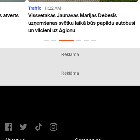
Traffic
11:22 AM
Traffi
rts
Vissvētākās Jaunavas Marijas Debesīs
Rīgā 
uzņemšanas svētku laikā būs papildu autobusi
ielas
un vilcieni uz Aglonu
Reklāma
Reklāma