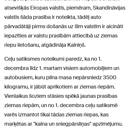
atsevišķās Eiropas valstīs, piemēram, Skandināvijas
valstīs šāda prasība ir noteikta, tādēļ auto
pārvadātāji pirms došanās uz šīm valstīm ir aicināti
iepazīties ar valstu prasībām attiecībā uz ziemas
riepu lietošanu, atgādināja Kalniņš.
Ceļu satiksmes noteikumi paredz, ka no 1.
decembra līdz 1. martam visiem automobiļiem un
autobusiem, kuru pilna masa nepārsniedz 3500
kilogramu, ir jābūt aprīkotiem ar ziemas riepām.
Vienlaikus šoziem stāsies spēkā jaunas prasības
ziemas riepām, un no 1. decembra ceļu satiksmē
varēs izmantot tikai tādas ziemas riepas, kas
marķētas ar "kalna un sniegpārsliņas" apzīmējumu.