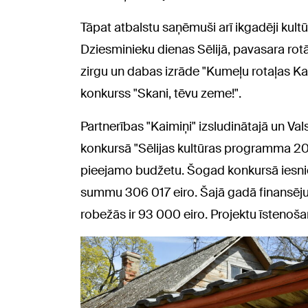
Tāpat atbalstu saņēmuši arī ikgadēji kult
Dziesminieku dienas Sēlijā, pavasara rotā
zirgu un dabas izrāde "Kumeļu rotaļas Ka
konkurss "Skani, tēvu zeme!".
Partnerības "Kaimiņi" izsludinātajā un Val
konkursā "Sēlijas kultūras programma 20
pieejamo budžetu. Šogad konkursā iesnie
summu 306 017 eiro. Šajā gadā finansēju
robežās ir 93 000 eiro. Projektu īstenošan