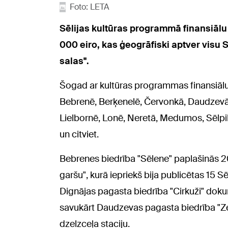
Foto: LETA
Sēlijas kultūras programmā finansiālu
000 eiro, kas ģeogrāfiski aptver visu S
salas".
Šogad ar kultūras programmas finansiālu 
Bebrenē, Berķenelē, Červonkā, Daudzevā, 
Lielbornē, Lonē, Neretā, Medumos, Sēlpilī
un citviet.
Bebrenes biedrība "Sēlene" paplašinās 2
garšu", kurā iepriekš bija publicētas 15
Dignājas pagasta biedrība "Cirkuži" doku
savukārt Daudzevas pagasta biedrība "Z
dzelzceļa staciju.