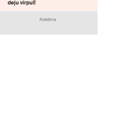
deju virpulī
Reklāma