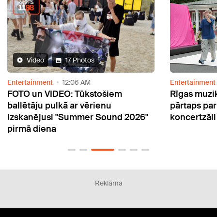
Entertainment
5:52 PM
Enter
Rīgas muzikālie parki augustā
VIDE
pārtaps par grandiozu brīvdabas
garu
26"
koncertzāli
iela
Reklāma