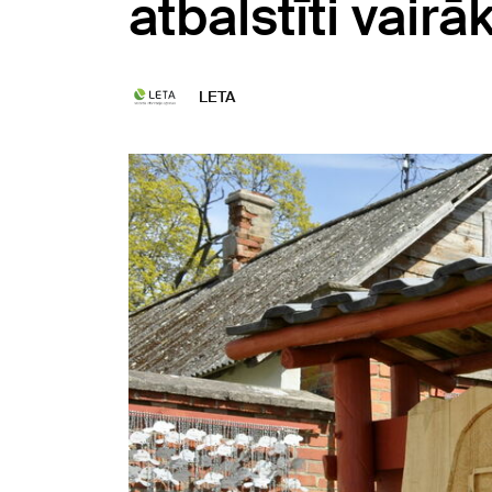
atbalstīti vairā
LETA