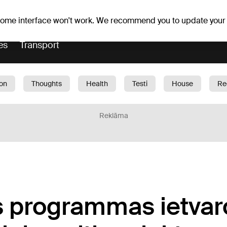
Weather forecast
Horoscopes
slavs
 some interface won't work. We recommend you to update your
es
Transport
ion
Thoughts
Health
Testi
House
Re
dren
Car
1188 play
Sport
Business
G
Reklāma
as programmas ietvar