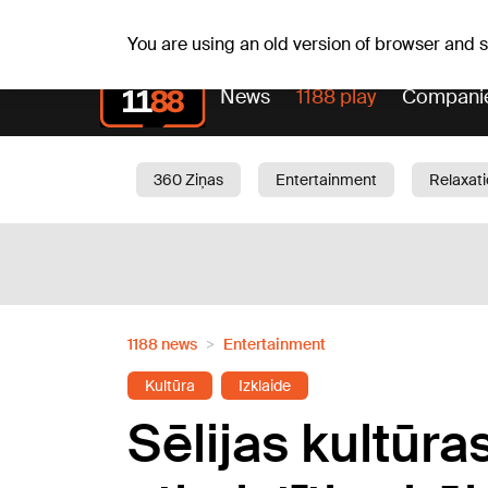
Sa, 08.08.2026.
+20
°C
Mudīte, Vladislava, Vladi
You are using an old version of browser and
News
1188 play
Compani
360 Ziņas
Entertainment
Relaxat
Current
Traffic
Beauty
Chil
1188 news
Entertainment
Kultūra
Izklaide
Sēlijas kultūr