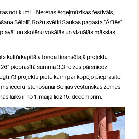
ūras notikumi – Neretas ērģeļmūzikas festivāls,
šana Sēlpilī, Rožu svētki Saukas pagasta "Ārītēs",
plavā" un skolēnu vokālās un vizuālās mākslas
sts kultūrkapitāla fonda finansētajā projektu
26" pieprasītā summa 3,3 reizes pārsniedz
gti 73 projektu pieteikumi par kopējo pieprasīto
ms ieceru īstenošanai Sēlijas vēsturiskās zemes
as laiks ir no 1. maija līdz 15. decembrim.