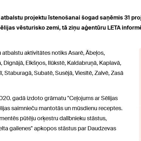
 atbalstu projektu īstenošanai šogad saņēmis 31 pr
ēlijas vēsturisko zemi, tā ziņu aģentūru LETA inform
atbalstu aktivitātes notiks Asarē, Ābeļos,
Dignājā, Elkšņos, Ilūkstē, Kaldabruņā, Kaplavā,
, Staburagā, Subatē, Susējā, Viesītē, Zalvē, Zasā
020. gadā izdoto grāmatu "Ceļojums ar Sēlijas
 Sēlijas saimnieču mantotās un mūsdienu receptes.
mentēs pūtēju orķestru dalībnieku stāstus,
elta gailenes" apkopos stāstus par Daudzevas