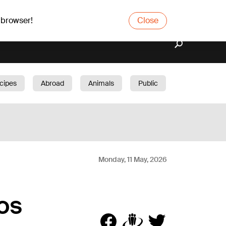
 browser!
Close
cipes
Abroad
Animals
Public
arden
Monday, 11 May, 2026
os