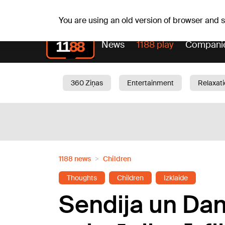
Fr, 07.08.2026.
+16
°C
Alfrēds, Fredis, Madars
You are using an old version of browser and
News
1188 play
Compani
360 Ziņas
Entertainment
Relaxat
Current
Traffic
Beauty
Chil
1188 news
Children
Thoughts
Children
Izklaide
Sendija un Dan