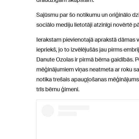
draudzīgam skūpstam.
Sajūsmu par šo notikumu un oriģinālo dzi
sociālo mediju lietotāji atzinīgi novērtē pā
Ierakstam pievienotajā aprakstā dāmas v
iepriekš, jo to izvēlējušās jau pirms embri
Danute Ozolas ir pirmā bērna gaidībās. 
mēģinājumiem viņas neatmeta ar roku s
notika trešais apaugļošanas mēģinājums, 
trīs bērnu ģimeni.