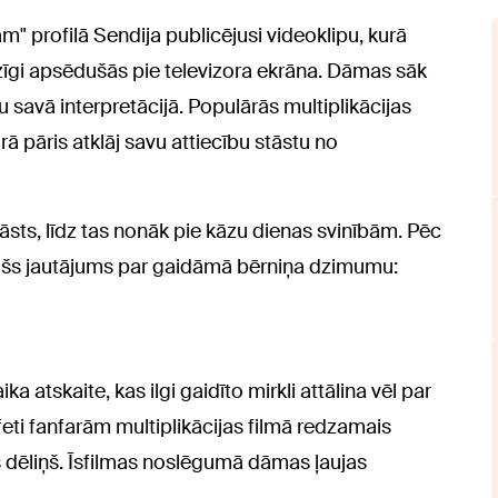
" profilā Sendija publicējusi videoklipu, kurā
gi apsēdušās pie televizora ekrāna. Dāmas sāk
ču savā interpretācijā. Populārās multiplikācijas
rā pāris atklāj savu attiecību stāstu no
āsts, līdz tas nonāk pie kāzu dienas svinībām. Pēc
ējošs jautājums par gaidāmā bērniņa dzimumu:
ka atskaite, kas ilgi gaidīto mirkli attālina vēl par
ti fanfarām multiplikācijas filmā redzamais
 dēliņš. Īsfilmas noslēgumā dāmas ļaujas