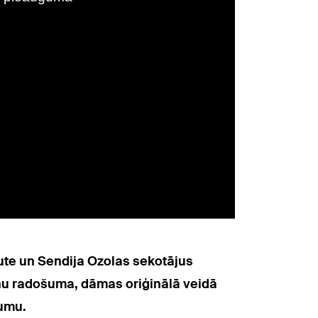
nute un Sendija Ozolas sekotājus
iņu radošuma, dāmas oriģinālā veidā
mumu.