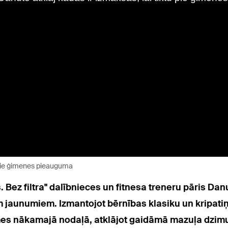
u pie ģimenes pieauguma
. Bez filtra" dalībnieces un fitnesa treneru pāris Da
em jaunumiem. Izmantojot bērnības klasiku un kripat
mes nākamajā nodaļā, atklājot gaidāmā mazuļa dzi