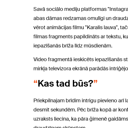
Savā sociālo mediju platformas "Instagram
abas dāmas redzamas omulīgi un draudzī
vērot animācijas filmu "Karalis lauva", ta
filmas fragments papildināts ar tekstu, ku
iepazīšanās brīža līdz mūsdienām.
Video fragmentā ieskicēts iepazīšanās st
mirkļa televizora ekrānā parādās intriģ
Kas tad būs?
Priekpilnajam brīdim intrigu pievieno arī lai
desmit sekundēm. Pēc brīža kopā ar konfe
uzraksts liecina, ka pāra ģimenē gaidāms