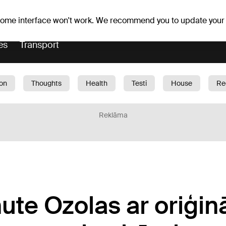
Weather forecast
Horoscopes
 some interface won't work. We recommend you to update your
es
Transport
ion
Thoughts
Health
Testi
House
Re
dren
Car
1188 play
Sport
Business
G
Reklāma
ute Ozolas ar oriģin