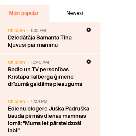
Most popular
Newest
Children
8:12 PM
Dziedātāja Samanta Tīna
kļuvusi par mammu
Children
10:45 AM
Radio un TV personības
Kristapa Tālberga ģimenē
drīzumā gaidāms pieaugums
Children
12:01 PM
Ēdienu blogere Juška Padruška
bauda pirmās dienas mammas
lomā: "Mums iet pārsteidzoši
labi!"