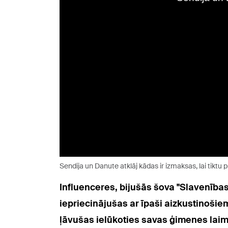
Sendija un Danute atklāj kādas ir izmaksas, lai tikt
Influenceres, bijušās šova "Slavenības
iepriecinājušas ar īpaši aizkustinoši
ļāvušas ielūkoties savas ģimenes lai