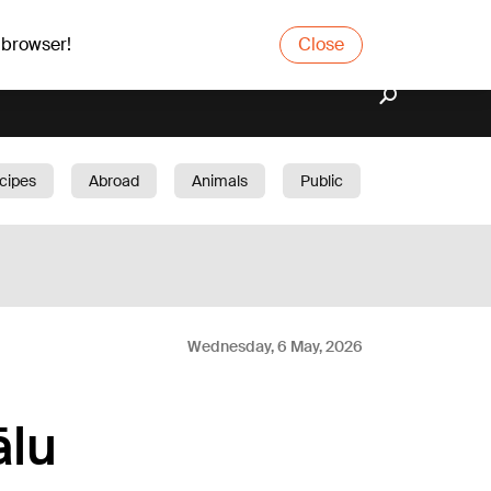
 browser!
Close
cipes
Abroad
Animals
Public
arden
Wednesday, 6 May, 2026
ālu