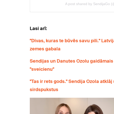
Lasi arī:
"Divas, kuras te būvēs savu pili." Latv
zemes gabala
Sendijas un Danutes Ozolu gaidāmais m
"sveicienu"
"Tas ir rets gods." Sendija Ozola atklāj
sirdspukstus