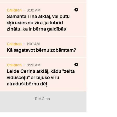
Children
8:30 AM
Samanta Tīna atklāj, vai būtu
šķīrusies no vīra, ja tobrīd
zinātu, ka ir bērna gaidībās
Children
1:00 AM
Kā sagatavot bērnu zobārstam?
Children
8:20 AM
Lelde Ceriņa atklāj, kādu "zelta
vidusceļu" ar bijušo vīru
atraduši bērnu dēļ
Reklāma