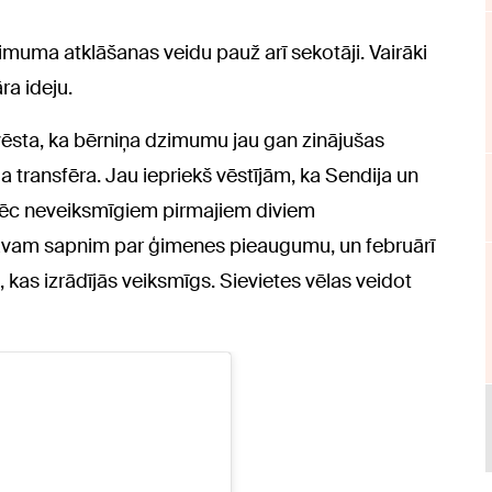
muma atklāšanas veidu pauž arī sekotāji. Vairāki
ra ideju.
ēsta, ka bērniņa dzimumu jau gan zinājušas
ja transfēra. Jau iepriekš vēstījām, ka Sendija un
Pēc neveiksmīgiem pirmajiem diviem
avam sapnim par ģimenes pieaugumu, un februārī
kas izrādījās veiksmīgs. Sievietes vēlas veidot