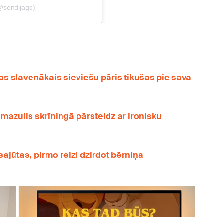
ijas slavenākais sieviešu pāris tikušas pie sava
azulis skrīningā pārsteidz ar ironisku
 sajūtas, pirmo reizi dzirdot bērniņa