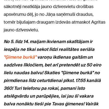
sākotnēji neatklāja jauno dzīvesvietu drošības
apsvērumu dēļ, jo no Jāņa saņēmuši draudus,
tomēr bijušajam draugam izdevās atmaskot Agritas
jauno dzīvesvietu.
No 5. līdz 14. maijam ikvienam skatītājam ir
iespēja ne tikai sekot līdzi realitātes seriāla
"Ģimene burkā"
varoņu ikdienas gaitām un
sadzīves līkločiem, bet arī pretendēt uz 50 eiro
lielu naudas balvu! Skaties "Ģimene burkā" no
pirmdienas līdz ceturtdienai plkst. 17:55 kanālā
360! Turi telefonu pa rokai, pamani īsto
atslēgvārdu un parūpējies, lai jau šī vakara
balva nonāktu tieši pie Tavas ģimenes! Vairāk