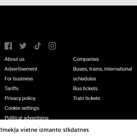
About us
Companies
Advertisement
Buses, trains, international
For business
schedules
Tariffs
Bus tickets
Privacy policy
Train tickets
Cookie settings
Political advertising
Cookie policy
 tīmekļa vietne izmanto sīkdatnes