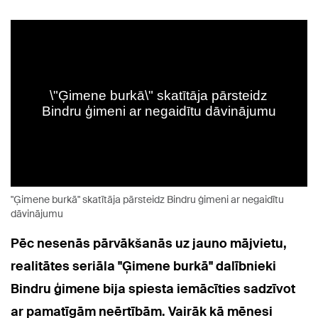
"Ģimene burkā" skatītāja pārsteidz Bindru ģimeni ar negaidītu
dāvinājumu
Pēc nesenās pārvākšanās uz jauno mājvietu,
realitātes seriāla "Ģimene burkā" dalībnieki
Bindru ģimene bija spiesta iemācīties sadzīvot
ar pamatīgām neērtībām. Vairāk kā mēnesi