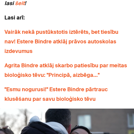
lasi
šeit
!
Lasi arī:
Vairāk nekā pustūkstotis iztērēts, bet tiesību
nav! Estere Bindre atklāj prāvos autoskolas
izdevumus
Agrita Bindre atklāj skarbo patiesību par meitas
bioloģisko tēvu: "Principā, aizbēga..."
"Esmu nogurusi!" Estere Bindre pārtrauc
klusēšanu par savu bioloģisko tēvu