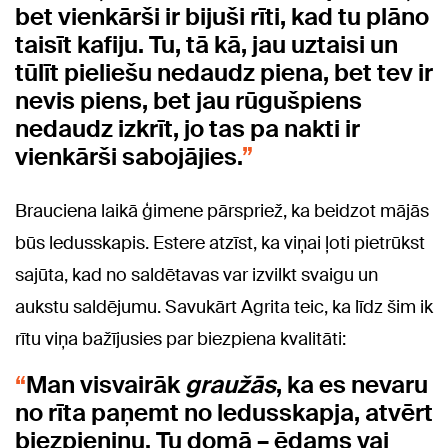
bet vienkārši ir bijuši rīti, kad tu plāno
taisīt kafiju. Tu, tā kā, jau uztaisi un
tūlīt pieliešu nedaudz piena, bet tev ir
nevis piens, bet jau rūgušpiens
nedaudz izkrīt, jo tas pa nakti ir
vienkārši sabojājies.
Brauciena laikā ģimene pārspriež, ka beidzot mājās
būs ledusskapis. Estere atzīst, ka viņai ļoti pietrūkst
sajūta, kad no saldētavas var izvilkt svaigu un
aukstu saldējumu. Savukārt Agrita teic, ka līdz šim ik
rītu viņa bažījusies par biezpiena kvalitāti:
Man visvairāk
graužās
, ka es nevaru
no rīta paņemt no ledusskapja, atvērt
biezpieniņu. Tu domā – ēdams vai