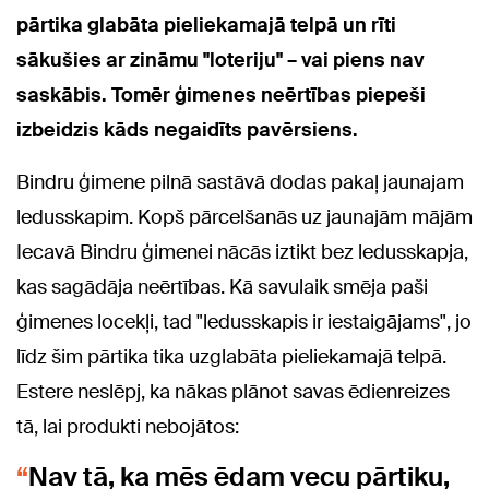
pārtika glabāta pieliekamajā telpā un rīti
sākušies ar zināmu "loteriju" – vai piens nav
saskābis. Tomēr ģimenes neērtības piepeši
izbeidzis kāds negaidīts pavērsiens.
Bindru ģimene pilnā sastāvā dodas pakaļ jaunajam
ledusskapim. Kopš pārcelšanās uz jaunajām mājām
Iecavā Bindru ģimenei nācās iztikt bez ledusskapja,
kas sagādāja neērtības. Kā savulaik smēja paši
ģimenes locekļi, tad "ledusskapis ir iestaigājams", jo
līdz šim pārtika tika uzglabāta pieliekamajā telpā.
Estere neslēpj, ka nākas plānot savas ēdienreizes
tā, lai produkti nebojātos:
Nav tā, ka mēs ēdam vecu pārtiku,