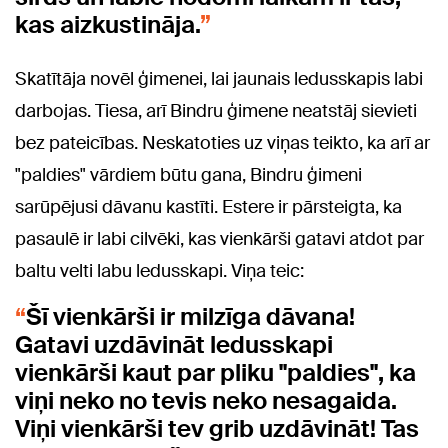
kas aizkustināja.
Skatītāja novēl ģimenei, lai jaunais ledusskapis labi
darbojas. Tiesa, arī Bindru ģimene neatstāj sievieti
bez pateicības. Neskatoties uz viņas teikto, ka arī ar
"paldies" vārdiem būtu gana, Bindru ģimeni
sarūpējusi dāvanu kastīti. Estere ir pārsteigta, ka
pasaulē ir labi cilvēki, kas vienkārši gatavi atdot par
baltu velti labu ledusskapi. Viņa teic:
Šī vienkārši ir milzīga dāvana!
Gatavi uzdāvināt ledusskapi
vienkārši kaut par pliku "paldies", ka
viņi neko no tevis neko nesagaida.
Viņi vienkārši tev grib uzdāvināt! Tas