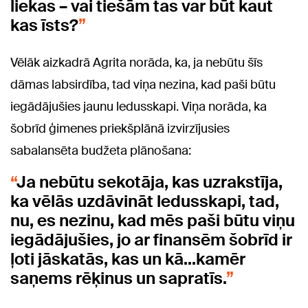
liekas – vai tiešām tas var būt kaut
kas īsts?
Vēlāk aizkadrā Agrita norāda, ka, ja nebūtu šīs
dāmas labsirdība, tad viņa nezina, kad paši būtu
iegādājušies jaunu ledusskapi. Viņa norāda, ka
šobrīd ģimenes priekšplānā izvirzījusies
sabalansēta budžeta plānošana:
Ja nebūtu sekotāja, kas uzrakstīja,
ka vēlās uzdāvināt ledusskapi, tad,
nu, es nezinu, kad mēs paši būtu viņu
iegādājušies, jo ar finansēm šobrīd ir
ļoti jāskatās, kas un kā...kamēr
saņems rēķinus un sapratīs.