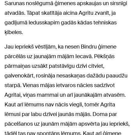
Sarunas noslēgumā ģimenes apskaujas un sirsnīgi
atvadās. Tāpat skatītāja aicina Agritu zvanīt, ja
gadījumā ledusskapim gadās kādas tehniskas
ķibeles.
Jau iepriekš vēstījām, ka nesen Bindru ģimene
pārcēlās uz jaunajām mājām Iecavā. Pēkšņās
pārmaiņas uzsākt patstāvīgu dzīvi citviet,
galvenokārt, rosināja nesaskaņas dažādu paaudžu
starpā. Vienas mājas ietvaros nācies sadzīvot
Agritai, viņas mammai un arī jaunākajām atvasēm.
Kaut arī lēmums nav nācis viegli, tomēr Agrita
lēmusi par labu dzīvei jaunās mājās. Doma par
pācelšanos uz jaunām mājām apsvērta jau iepriekš,
tādēļ tas nav spontāns lēmums. Kaut arī ģimene