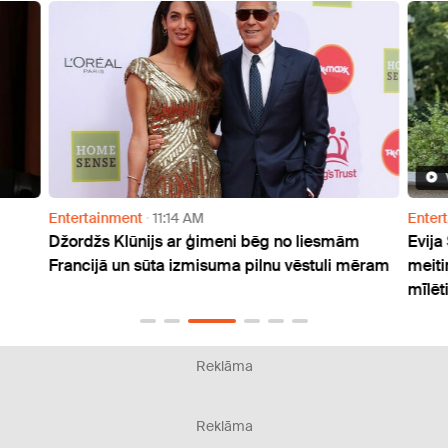
Entertainment
11:14 AM
Enter
Džordžs Klūnijs ar ģimeni bēg no liesmām
Evija
Francijā un sūta izmisuma pilnu vēstuli mēram
meiti
mīlēti
Reklāma
Reklāma