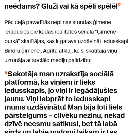
neēdams? Gluži vai kā spēli spēlē!
Pēc ceļā pavadītās nepilnas stundas ģimene
ieradusies pie kādas realitātes seriāla "Ģimene
burkā" skatītājas, kas ir gatava uzdāvināt ledusskapi
Bindru ģimenei. Agrita atklāj, ka šī skatītāja viņu
uzrunāja ar sociālo mediju palīdzību:
Sekotāja man uzrakstīja sociālā
platformā, ka viņiem ir lieks
ledusskapis, jo viņi ir iegādājušies
jaunu. Viņi labprāt to ledusskapi
mums uzdāvinātu! Man bija ļoti liels
pārsteigums – cilvēku nezinu, nekad
dzīvē neesmu satikusi, bet tā labā
sirds un labie nodomi laikam ir tas,