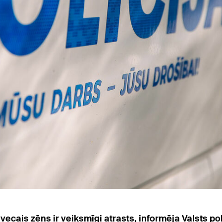
cais zēns ir veiksmīgi atrasts, informēja Valsts pol