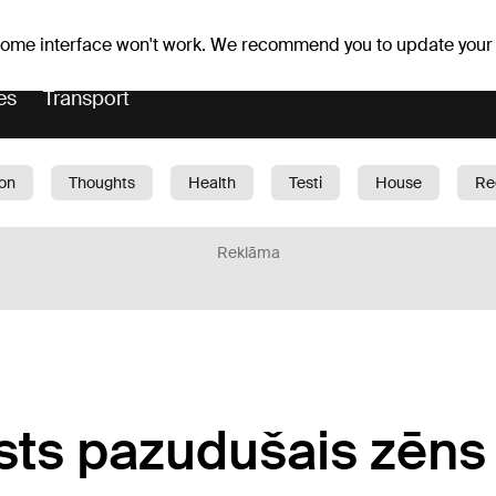
Weather forecast
Horoscopes
slavs
 some interface won't work. We recommend you to update your
es
Transport
ion
Thoughts
Health
Testi
House
Re
dren
Car
1188 play
Sport
Business
G
Reklāma
sts pazudušais zēns 