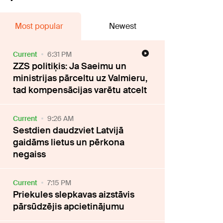
Most popular
Newest
Current
6:31 PM
ZZS politiķis: Ja Saeimu un
ministrijas pārceltu uz Valmieru,
tad kompensācijas varētu atcelt
Current
9:26 AM
Sestdien daudzviet Latvijā
gaidāms lietus un pērkona
negaiss
Current
7:15 PM
Priekules slepkavas aizstāvis
pārsūdzējis apcietinājumu