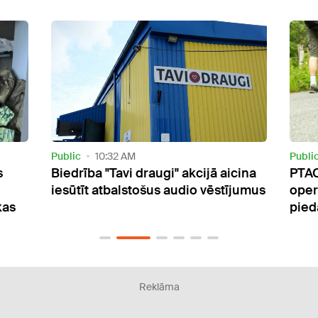
Public
8:57 PM
Curre
cina
PTAC aicina izvairīties no tūrisma
Nāka
jumus
operatora un neiegādāties tā
vēro
piedāvātos ceļojumus
Reklāma