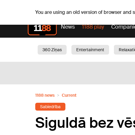
Sa, 08.08.2026.
+20
°C
Mudīte, Vladislava, Vladi
You are using an old version of browser and
News
1188 play
Compani
360 Ziņas
Entertainment
Relaxat
Current
Traffic
Beauty
Chil
1188 news
Current
Sabiedrība
Siguldā bez vē