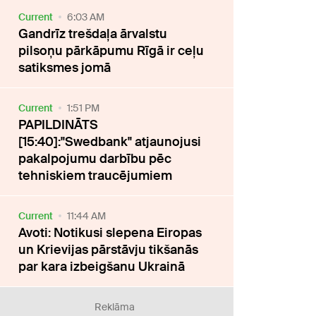
Current
6:03 AM
Gandrīz trešdaļa ārvalstu
pilsoņu pārkāpumu Rīgā ir ceļu
satiksmes jomā
Current
1:51 PM
PAPILDINĀTS
[15:40]:"Swedbank" atjaunojusi
pakalpojumu darbību pēc
tehniskiem traucējumiem
Current
11:44 AM
Avoti: Notikusi slepena Eiropas
un Krievijas pārstāvju tikšanās
par kara izbeigšanu Ukrainā
Reklāma