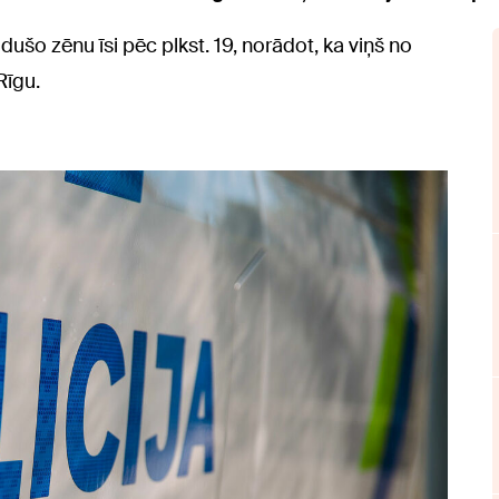
udušo zēnu īsi pēc plkst. 19, norādot, ka viņš no
Rīgu.