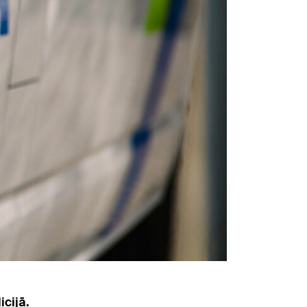
icijā.