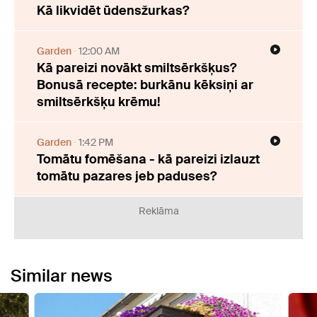
Kā likvidēt ūdensžurkas?
Garden
12:00 AM
Kā pareizi novākt smiltsērkšķus?
Bonusā recepte: burkānu kēksiņi ar
smiltsērkšķu krēmu!
Garden
1:42 PM
Tomātu fomēšana - kā pareizi izlauzt
tomātu pazares jeb paduses?
Reklāma
Similar news