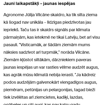
Jauni laikapstākļi – jaunas iespējas
Agronome Jūlija Vilcāne skaidro, ka tik silta ziema
kā šogad nav unikāla – līdzīgas piedzīvotas jau
iepriekš. Taču tas ir skaidrs signāls par klimata
pārmaiņām, kas ietekmē ne tikai Latviju, bet arī visu
pasauli. "Visticamāk, ar šādām ziemām mums
nāksies sadzīvot arī turpmāk," norāda Vilcāne.
Ziemām kļūstot siltākām, dārzniekiem paveras
jaunas iespējas un var rasties vēlme audzēt augus,
kas agrāk mūsu klimatā nebija ierasti. "Ja kādreiz
podos audzējām galvenokārt viengadīgos augus,
piemēram, petūnijas un pelargonijas, tagad bieži
tiek izvēlētas arī ziemcietes, kadiķi, lazdas,
ogābeles un citi augi, kas nav katru gadu