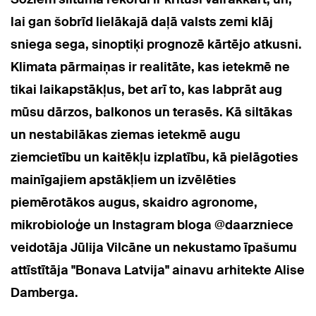
lai gan šobrīd lielākajā daļā valsts zemi klāj
sniega sega, sinoptiķi prognozē kārtējo atkusni.
Klimata pārmaiņas ir realitāte, kas ietekmē ne
tikai laikapstākļus, bet arī to, kas labprāt aug
mūsu dārzos, balkonos un terasēs. Kā siltākas
un nestabilākas ziemas ietekmē augu
ziemcietību un kaitēkļu izplatību, kā pielāgoties
mainīgajiem apstākļiem un izvēlēties
piemērotākos augus, skaidro agronome,
mikrobioloģe un Instagram bloga @daarzniece
veidotāja Jūlija Vilcāne un nekustamo īpašumu
attīstītāja "Bonava Latvija" ainavu arhitekte Alise
Damberga.