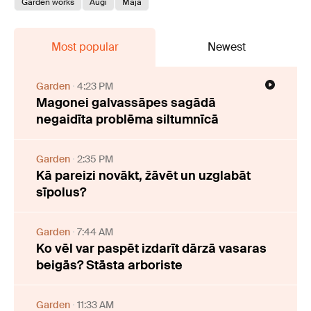
Garden works
Augi
Māja
Most popular
Newest
Garden
4:23 PM
Magonei galvassāpes sagādā
negaidīta problēma siltumnīcā
Garden
2:35 PM
Kā pareizi novākt, žāvēt un uzglabāt
sīpolus?
Garden
7:44 AM
Ko vēl var paspēt izdarīt dārzā vasaras
beigās? Stāsta arboriste
Garden
11:33 AM