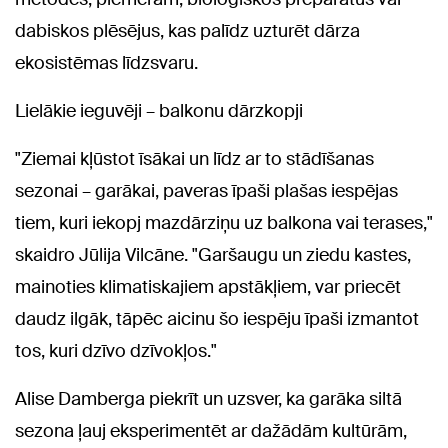
dabiskos plēsējus, kas palīdz uzturēt dārza
ekosistēmas līdzsvaru.
Lielākie ieguvēji – balkonu dārzkopji
"Ziemai kļūstot īsākai un līdz ar to stādīšanas
sezonai – garākai, paveras īpaši plašas iespējas
tiem, kuri iekopj mazdārziņu uz balkona vai terases,"
skaidro Jūlija Vilcāne. "Garšaugu un ziedu kastes,
mainoties klimatiskajiem apstākļiem, var priecēt
daudz ilgāk, tāpēc aicinu šo iespēju īpaši izmantot
tos, kuri dzīvo dzīvokļos."
Alise Damberga piekrīt un uzsver, ka garāka siltā
sezona ļauj eksperimentēt ar dažādām kultūrām,