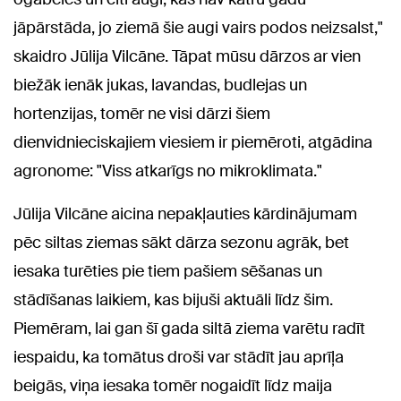
jāpārstāda, jo ziemā šie augi vairs podos neizsalst,"
skaidro Jūlija Vilcāne. Tāpat mūsu dārzos ar vien
biežāk ienāk jukas, lavandas, budlejas un
hortenzijas, tomēr ne visi dārzi šiem
dienvidnieciskajiem viesiem ir piemēroti, atgādina
agronome: "Viss atkarīgs no mikroklimata."
Jūlija Vilcāne aicina nepakļauties kārdinājumam
pēc siltas ziemas sākt dārza sezonu agrāk, bet
iesaka turēties pie tiem pašiem sēšanas un
stādīšanas laikiem, kas bijuši aktuāli līdz šim.
Piemēram, lai gan šī gada siltā ziema varētu radīt
iespaidu, ka tomātus droši var stādīt jau aprīļa
beigās, viņa iesaka tomēr nogaidīt līdz maija