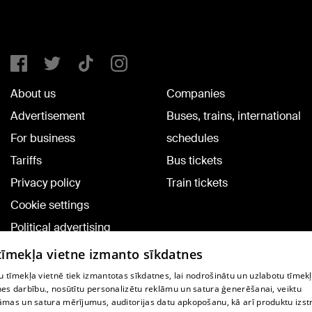
About us
Companies
Advertisement
Buses, trains, international
For business
schedules
Tariffs
Bus tickets
Privacy policy
Train tickets
Cookie settings
Political advertising
Cookie policy
 tīmekļa vietne izmanto sīkdatnes
Commenting terms
 tīmekļa vietnē tiek izmantotas sīkdatnes, lai nodrošinātu un uzlabotu tīmek
nes darbību., nosūtītu personalizētu reklāmu un satura ģenerēšanai, veiktu
āmas un satura mērījumus, auditorijas datu apkopošanu, kā arī produktu izst
TV program