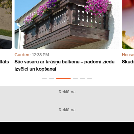
Garden
12:33 PM
Hous
ltāts
Sāc vasaru ar krāšņu balkonu – padomi ziedu
Skudr
izvēlei un kopšanai
Reklāma
Reklāma