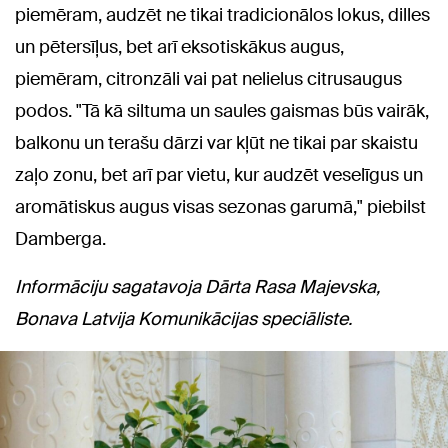
piemēram, audzēt ne tikai tradicionālos lokus, dilles
un pētersīļus, bet arī eksotiskākus augus,
piemēram, citronzāli vai pat nelielus citrusaugus
podos. "Tā kā siltuma un saules gaismas būs vairāk,
balkonu un terašu dārzi var kļūt ne tikai par skaistu
zaļo zonu, bet arī par vietu, kur audzēt veselīgus un
aromātiskus augus visas sezonas garumā," piebilst
Damberga.
Informāciju sagatavoja Dārta Rasa Majevska,
Bonava Latvija Komunikācijas speciāliste.