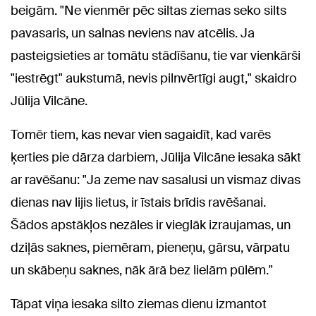
beigām. "Ne vienmēr pēc siltas ziemas seko silts
pavasaris, un salnas neviens nav atcēlis. Ja
pasteigsieties ar tomātu stādīšanu, tie var vienkārši
"iestrēgt" aukstumā, nevis pilnvērtīgi augt," skaidro
Jūlija Vilcāne.
Tomēr tiem, kas nevar vien sagaidīt, kad varēs
ķerties pie dārza darbiem, Jūlija Vilcāne iesaka sākt
ar ravēšanu: "Ja zeme nav sasalusi un vismaz divas
dienas nav lijis lietus, ir īstais brīdis ravēšanai.
Šādos apstākļos nezāles ir vieglāk izraujamas, un
dziļās saknes, piemēram, pieneņu, gārsu, vārpatu
un skābeņu saknes, nāk ārā bez lielām pūlēm."
Tāpat viņa iesaka silto ziemas dienu izmantot