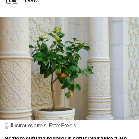
1188.lv
Ilustratīvs attēls. Foto: Pexels
Šoziem siltuma rekordi ir krituši vairākkārt, un,