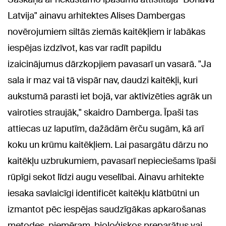
Latvija" ainavu arhitektes Alises Dambergas
novērojumiem siltās ziemās kaitēkļiem ir labākas
iespējas izdzīvot, kas var radīt papildu
izaicinājumus dārzkopjiem pavasarī un vasarā. "Ja
sala ir maz vai tā vispār nav, daudzi kaitēkļi, kuri
aukstumā parasti iet bojā, var aktivizēties agrāk un
vairoties straujāk," skaidro Damberga. Īpaši tas
attiecas uz laputīm, dažādām ērču sugām, kā arī
koku un krūmu kaitēkļiem. Lai pasargātu dārzu no
kaitēkļu uzbrukumiem, pavasarī nepieciešams īpaši
rūpīgi sekot līdzi augu veselībai. Ainavu arhitekte
iesaka savlaicīgi identificēt kaitēkļu klātbūtni un
izmantot pēc iespējas saudzīgākas apkarošanas
metodes, piemēram, bioloģiskos preparātus vai