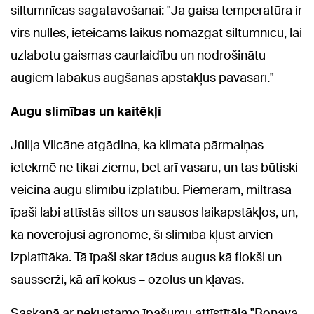
siltumnīcas sagatavošanai: "Ja gaisa temperatūra ir
virs nulles, ieteicams laikus nomazgāt siltumnīcu, lai
uzlabotu gaismas caurlaidību un nodrošinātu
augiem labākus augšanas apstākļus pavasarī."
Augu slimības un kaitēkļi
Jūlija Vilcāne atgādina, ka klimata pārmaiņas
ietekmē ne tikai ziemu, bet arī vasaru, un tas būtiski
veicina augu slimību izplatību. Piemēram, miltrasa
īpaši labi attīstās siltos un sausos laikapstākļos, un,
kā novērojusi agronome, šī slimība kļūst arvien
izplatītāka. Tā īpaši skar tādus augus kā flokši un
sausserži, kā arī kokus – ozolus un kļavas.
Saskaņā ar nekustamo īpašumu attīstītāja "Bonava