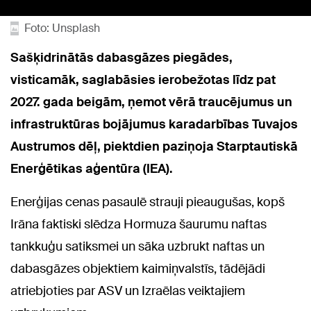
Foto: Unsplash
Sašķidrinātās dabasgāzes piegādes,
visticamāk, saglabāsies ierobežotas līdz pat
2027. gada beigām, ņemot vērā traucējumus un
infrastruktūras bojājumus karadarbības Tuvajos
Austrumos dēļ, piektdien paziņoja Starptautiskā
Enerģētikas aģentūra (IEA).
Enerģijas cenas pasaulē strauji pieaugušas, kopš
Irāna faktiski slēdza Hormuza šaurumu naftas
tankkuģu satiksmei un sāka uzbrukt naftas un
dabasgāzes objektiem kaimiņvalstīs, tādējādi
atriebjoties par ASV un Izraēlas veiktajiem