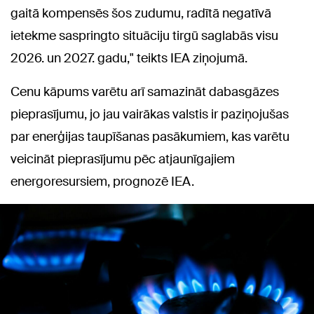
gaitā kompensēs šos zudumu, radītā negatīvā
ietekme saspringto situāciju tirgū saglabās visu
2026. un 2027. gadu," teikts IEA ziņojumā.
Cenu kāpums varētu arī samazināt dabasgāzes
pieprasījumu, jo jau vairākas valstis ir paziņojušas
par enerģijas taupīšanas pasākumiem, kas varētu
veicināt pieprasījumu pēc atjaunīgajiem
energoresursiem, prognozē IEA.