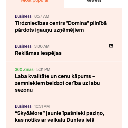
Most popular
Newest
Business
8:57 AM
Tirdzniecības centrs "Domina" pilnībā
pārdots igauņu uzņēmējiem
Business
3:00 AM
Reklāmas iespējas
360 Ziņas
5:31 PM
Laba kvalitāte un cenu kāpums –
zemniekiem beidzot cerība uz labu
sezonu
Business
10:31 AM
“Sky&More” jaunie īpašnieki paziņo,
kas notiks ar veikalu Duntes ielā