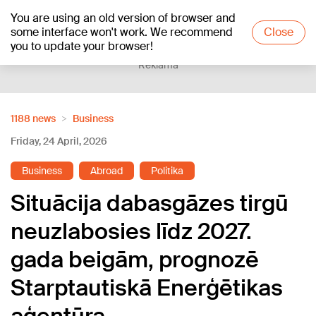
You are using an old version of browser and
+13
°C
some interface won't work. We recommend
Close
you to update your browser!
Reklāma
1188 news
Business
Friday, 24 April, 2026
Business
Abroad
Politika
Situācija dabasgāzes tirgū
neuzlabosies līdz 2027.
gada beigām, prognozē
Starptautiskā Enerģētikas