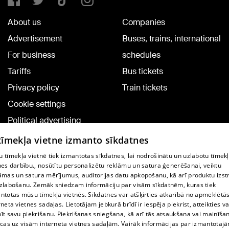
About us
Companies
Advertisement
Buses, trains, international
For business
schedules
Tariffs
Bus tickets
Privacy policy
Train tickets
Cookie settings
Political advertising
Cookie policy
 tīmekļa vietne izmanto sīkdatnes
Commenting terms
 tīmekļa vietnē tiek izmantotas sīkdatnes, lai nodrošinātu un uzlabotu tīmek
nes darbību., nosūtītu personalizētu reklāmu un satura ģenerēšanai, veiktu
āmas un satura mērījumus, auditorijas datu apkopošanu, kā arī produktu izst
TV program
zlabošanu. Zemāk sniedzam informāciju par visām sīkdatnēm, kuras tiek
Contract rules
ntotas mūsu tīmekļa vietnēs. Sīkdatnes var atšķirties atkarībā no apmeklētā
rneta vietnes sadaļas. Lietotājam jebkurā brīdī ir iespēja piekrist, atteikties va
360 Ziņu kontakti
īt savu piekrišanu. Piekrišanas sniegšana, kā arī tās atsaukšana vai mainīša
ecas uz visām interneta vietnes sadaļām. Vairāk informācijas par izmantotaj
Helio Media