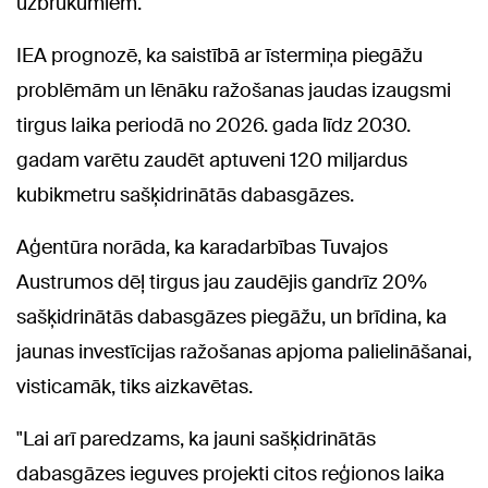
uzbrukumiem.
IEA prognozē, ka saistībā ar īstermiņa piegāžu
problēmām un lēnāku ražošanas jaudas izaugsmi
tirgus laika periodā no 2026. gada līdz 2030.
gadam varētu zaudēt aptuveni 120 miljardus
kubikmetru sašķidrinātās dabasgāzes.
Aģentūra norāda, ka karadarbības Tuvajos
Austrumos dēļ tirgus jau zaudējis gandrīz 20%
sašķidrinātās dabasgāzes piegāžu, un brīdina, ka
jaunas investīcijas ražošanas apjoma palielināšanai,
visticamāk, tiks aizkavētas.
"Lai arī paredzams, ka jauni sašķidrinātās
dabasgāzes ieguves projekti citos reģionos laika