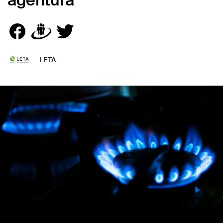
aģentūra
LETA