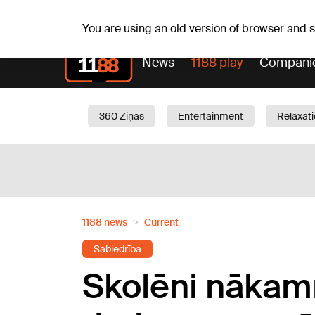
Weathe
Th, 06.08.2026.
+19
°C
Aisma, Askolds
You are using an old version of browser and
News
1188 play
Compani
360 Ziņas
Entertainment
Relaxat
Current
Traffic
Beauty
Chil
1188 news
Current
Sabiedrība
Skolēni nākamn