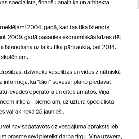
ikas speciālista, finanšu analītiķa un arhitekta
eklējami 2004. gadā, kad tas tika īstenots
lēni. 2009. gadā pasaules ekonomiskās krīzes dēļ
 īstenošana uz laiku tika pārtraukta, bet 2014.
 skolēniem.
 drošības, dzīvnieku veselības un vides zinātniskā
ura informēja, ka "Bior" šovasar plāno piedāvāt
atu ievades operatora un citos amatos. Viņa
ncēm ir liela - piemēram, uz uztura speciālista
es vairāk nekā 25 jaunieši.
ešu vēl nav sagatavots dzīvesgājuma apraksts jeb
ūst prasme sevi pieteikt darba tirgū. Viņa uzsvēra,