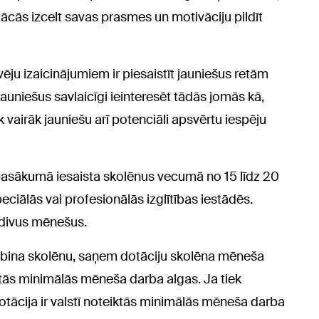
ācās izcelt savas prasmes un motivāciju pildīt
vēju izaicinājumiem ir piesaistīt jauniešus retām
jauniešus savlaicīgi ieinteresēt tādās jomās kā,
k vairāk jauniešu arī potenciāli apsvērtu iespēju
pasākumā iesaista skolēnus vecumā no 15 līdz 20
peciālās vai profesionālās izglītības iestādēs.
 divus mēnešus.
rbina skolēnu, saņem dotāciju skolēna mēneša
tās minimālās mēneša darba algas. Ja tiek
dotācija ir valstī noteiktās minimālās mēneša darba