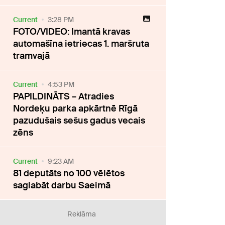
Current
3:28 PM
FOTO/VIDEO: Imantā kravas
automašīna ietriecas 1. maršruta
tramvajā
Current
4:53 PM
PAPILDINĀTS – Atradies
Nordeķu parka apkārtnē Rīgā
pazudušais sešus gadus vecais
zēns
Current
9:23 AM
81 deputāts no 100 vēlētos
saglabāt darbu Saeimā
Reklāma