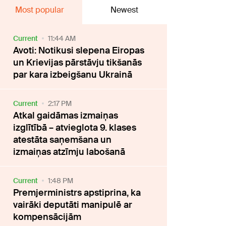
Most popular
Newest
Current
11:44 AM
Avoti: Notikusi slepena Eiropas
un Krievijas pārstāvju tikšanās
par kara izbeigšanu Ukrainā
Current
2:17 PM
Atkal gaidāmas izmaiņas
izglītībā – atvieglota 9. klases
atestāta saņemšana un
izmaiņas atzīmju labošanā
Current
1:48 PM
Premjerministrs apstiprina, ka
vairāki deputāti manipulē ar
kompensācijām