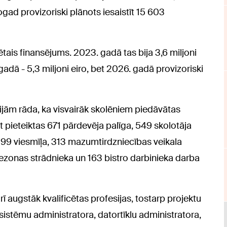
ogad provizoriski plānots iesaistīt 15 603
ais finansējums. 2023. gadā tas bija 3,6 miljoni
 gadā - 5,3 miljoni eiro, bet 2026. gadā provizoriski
jām rāda, ka visvairāk skolēniem piedāvātas
t pieteiktas 671 pārdevēja palīga, 549 skolotāja
399 viesmīļa, 313 mazumtirdzniecības veikala
sezonas strādnieka un 163 bistro darbinieka darba
 augstāk kvalificētas profesijas, tostarp projektu
sistēmu administratora, datortīklu administratora,