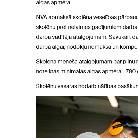
algas apmērā.
NVA apmaksā skolēna veselības pārbaudi, 
skolēnu pret nelaimes gadījumiem darba v
darba vadītāja atalgojumam. Savukārt d
darba algai, nodokļu nomaksa un kompen
Skolēna mēneša atalgojumam par pilnu no
noteiktās minimālās algas apmērā - 780
Skolēnu vasaras nodarbinātības pasāku