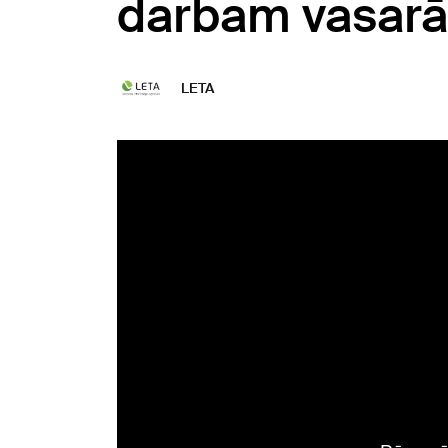
darbam vasarā
LETA