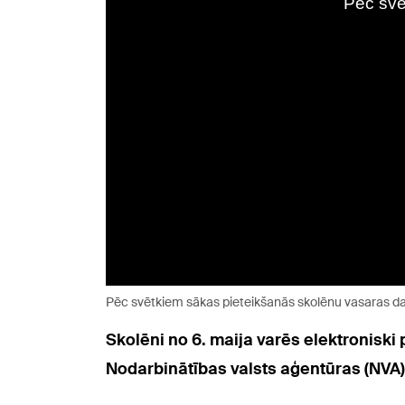
Pēc svētkiem sākas pieteikšanās skolēnu vasaras 
Skolēni no 6. maija varēs elektroniski
Nodarbinātības valsts aģentūras (NVA)