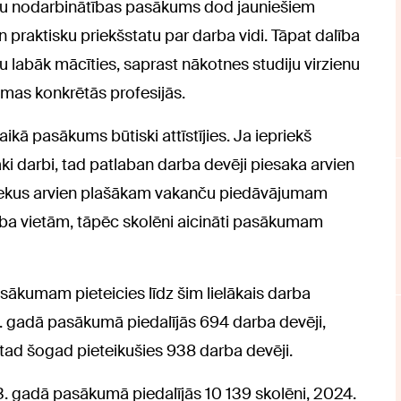
ēnu nodarbinātības pasākums dod jauniešiem
 praktisku priekšstatu par darba vidi. Tāpat dalība
 labāk mācīties, saprast nākotnes studiju virzienu
mas konkrētās profesijās.
ikā pasākums būtiski attīstījies. Ja iepriekš
ki darbi, tad patlaban darba devēji piesaka arvien
ztekus arvien plašākam vakanču piedāvājumam
rba vietām, tāpēc skolēni aicināti pasākumam
sākumam pieteicies līdz šim lielākais darba
. gadā pasākumā piedalījās 694 darba devēji,
tad šogad pieteikušies 938 darba devēji.
23. gadā pasākumā piedalījās 10 139 skolēni, 2024.