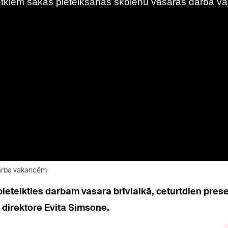
darba vakancēm
 pieteikties darbam vasara brīvlaikā, ceturtdien pre
 direktore Evita Simsone.