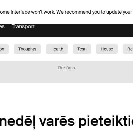
r forecast
Horoscopes
 some interface won't work. We recommend you to update your
es
Transport
ion
Thoughts
Health
Testi
House
Re
dren
Car
1188 play
Sport
Business
G
Reklāma
edēļ varēs pieteikt