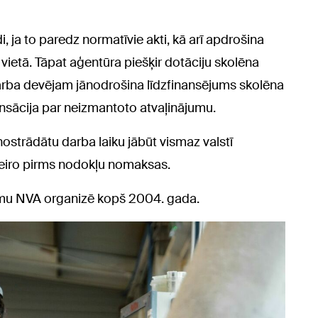
ja to paredz normatīvie akti, kā arī apdrošina
ietā. Tāpat aģentūra piešķir dotāciju skolēna
arba devējam jānodrošina līdzfinansējums skolēna
sācija par neizmantoto atvaļinājumu.
strādātu darba laiku jābūt vismaz valstī
 eiro pirms nodokļu nomaksas.
mu NVA organizē kopš 2004. gada.