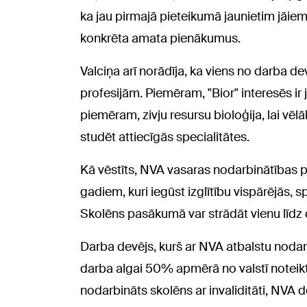
ka jau pirmajā pieteikumā jaunietim jāiem
konkrēta amata pienākumus.
Valciņa arī norādīja, ka viens no darba de
profesijām. Piemēram, "Bior" interesēs ir 
piemēram, zivju resursu bioloģija, lai vēlā
studēt attiecīgās specialitātes.
Kā vēstīts, NVA vasaras nodarbinātības 
gadiem, kuri iegūst izglītību vispārējās, s
Skolēns pasākumā var strādāt vienu līdz
Darba devējs, kurš ar NVA atbalstu noda
darba algai 50% apmērā no valstī noteik
nodarbināts skolēns ar invaliditāti, NVA 