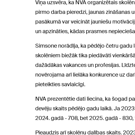
Viņa uzsvēra, ka NVA organizētais skol
pirmo darba pieredzi, jaunas zināšanas un
pasākumā var veicināt jauniešu motivāciju
un apzināties, kādas prasmes nepiecieša
Simsone norādīja, ka pēdējo četru gadu la
skolēniem biežāk tika piedāvāti vienkāršā
dažādākas vakances un profesijas. Līd
novērojama arī lielāka konkurence uz da
pieteikties savlaicīgi.
NVA prezentētie dati liecina, ka šogad pa
devēju skaits pēdējo gadu laikā. Ja 2023
2024. gadā - 708, bet 2025. gadā - 830, 
Pieaudzis arī skolēnu dalības skaits. 20