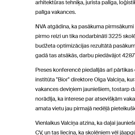
arhitektūras tehniķa, jurista palīga, loģist
palīga vakances.
NVA atgādina, ka pasākuma pirmsākumi m
pirmo reizi un tika nodarbināti 3225 sko
budžeta optimizācijas rezultātā pasākuma
gadā tas atsākās, darbu piedāvājot 4287
Preses konferencē piedalījās arī pārtikas
institūta "Bior" direktore Olga Valciņa, k
vakances deviņiem jauniešiem, tostarp d
norādīja, ka interese par atsevišķām vaka
amata vietu jau pirmajā nedēļā pieteikuši
Vienlaikus Valciņa atzina, ka daļai jauni
CV, un tas liecina, ka skolēniem vēl jāapg