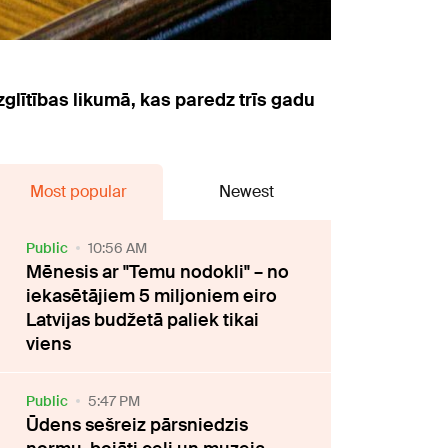
zglītības likumā, kas paredz trīs gadu
Most popular
Newest
Public
10:56 AM
Mēnesis ar "Temu nodokli" – no
iekasētājiem 5 miljoniem eiro
Latvijas budžetā paliek tikai
viens
Public
5:47 PM
Ūdens sešreiz pārsniedzis