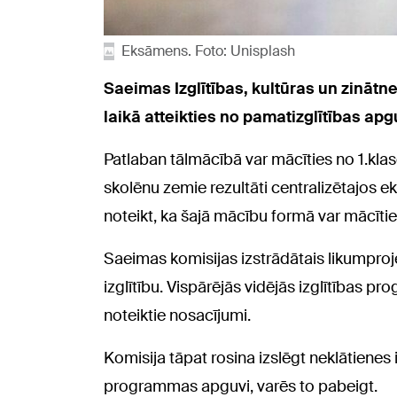
Eksāmens. Foto: Unisplash
Saeimas Izglītības, kultūras un zinātne
laikā atteikties no pamatizglītības ap
Patlaban tālmācībā var mācīties no 1.klase
skolēnu zemie rezultāti centralizētajos e
noteikt, ka šajā mācību formā var mācītie
Saeimas komisijas izstrādātais likumproje
izglītību. Vispārējās vidējās izglītības 
noteiktie nosacījumi.
Komisija tāpat rosina izslēgt neklātienes iz
programmas apguvi, varēs to pabeigt.