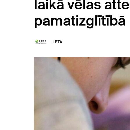
laikā vēlas att
pamatizglītībā
LETA