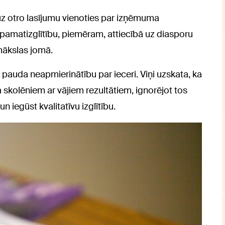
uz otro lasījumu vienoties par izņēmuma
pamatizglītību, piemēram, attiecībā uz diasporu
mākslas jomā.
pauda neapmierinātību par ieceri. Viņi uzskata, ka
 skolēniem ar vājiem rezultātiem, ignorējot tos
 iegūst kvalitatīvu izglītību.