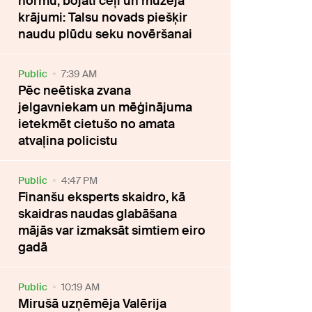
normu, bojāti ceļi un muzeja
krājumi: Talsu novads piešķir
naudu plūdu seku novēršanai
Public
7:39 AM
Pēc neētiska zvana
jelgavniekam un mēģinājuma
ietekmēt cietušo no amata
atvaļina policistu
Public
4:47 PM
Finanšu eksperts skaidro, kā
skaidras naudas glabāšana
mājās var izmaksāt simtiem eiro
gadā
Public
10:19 AM
Mirušā uzņēmēja Valērija