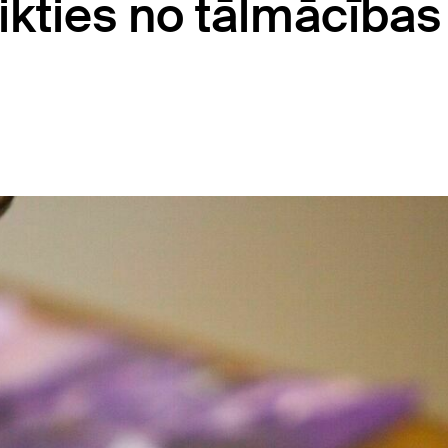
eikties no tālmācības