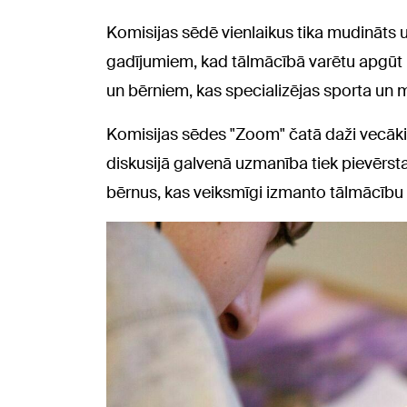
Komisijas sēdē vienlaikus tika mudināts 
gadījumiem, kad tālmācībā varētu apgūt 
un bērniem, kas specializējas sporta un 
Komisijas sēdes "Zoom" čatā daži vecāki 
diskusijā galvenā uzmanība tiek pievērsta
bērnus, kas veiksmīgi izmanto tālmācību un