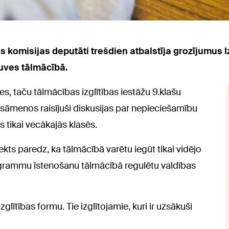
s komisijas deputāti trešdien atbalstīja grozījumus I
guves tālmācībā.
s, taču tālmācības izglītības iestāžu 9.klašu
ksāmenos raisījuši diskusijas par nepieciešamību
s tikai vecākajās klasēs.
kts paredz, ka tālmācībā varētu iegūt tikai vidējo
programmu īstenošanu tālmācībā regulētu valdības
glītības formu. Tie izglītojamie, kuri ir uzsākuši