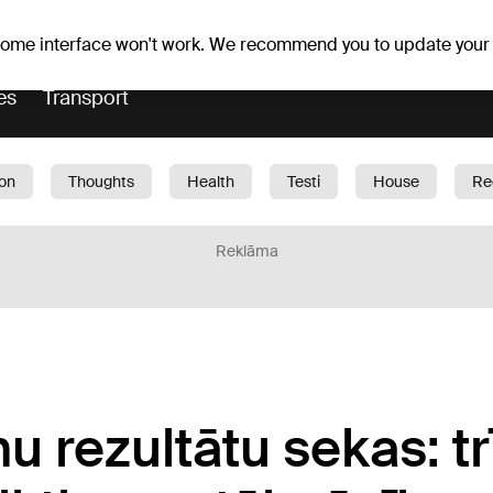
Weather forecast
Horoscopes
lavs
 some interface won't work. We recommend you to update your
es
Transport
ion
Thoughts
Health
Testi
House
Re
dren
Car
1188 play
Sport
Business
G
Reklāma
u rezultātu sekas: t