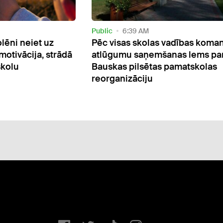
Public
7:15 PM
 vadības komandas
Eksāmena darbos atklāj svešu
anas lems par
rokrakstu: par pārkāpumiem
 pamatskolas
matemātikas pārbaudījumā sod
Jelgavas skolas direktore