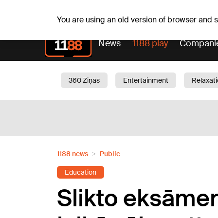
Sa, 08.08.2026.
+21
°C
Mudīte, Vladislava, Vladis
You are using an old version of browser and
News
1188 play
Compani
360 Ziņas
Entertainment
Relaxat
Current
Traffic
Beauty
Chil
1188 news
Public
Education
Slikto eksāmen