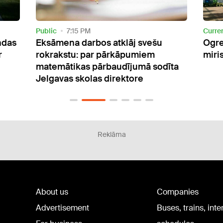
Current
3:56 PM
Curre
Ogres Kalna pamatskolā darba laikā
Pērn
miris tehniskais darbinieks
kredī
īta
parā
Reklāma
About us
Companies
Advertisement
Buses, trains, inte