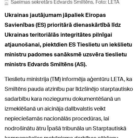
Saeimas sekretārs Edvards Smiltēns. Foto: LETA
Ukrainas jautājumam jāpaliek Eiropas
Savienības (ES) prioritārā dienaskārtībā līdz
Ukrainas teritoriālās integritātes pilnīgai
atjaunošanai, piektdien ES Tieslietu un iekšlietu
ministru padomes sanāksmē uzsvēra tieslietu
ministrs Edvards Smiltēns (AS).
Tieslietu ministrija (TM) informēja aģentūru LETA, ka
Smiltēns pauda atzinību par līdzšinējo starptautisko
sadarbību kara noziegumu dokumentēšanā un
izmeklēšanā un aicināja dalībvalstis veikt
nepieciešamās nacionālās procedūras, lai
nodrošinātu ātru Īpašā tribunāla un Starptautiskā