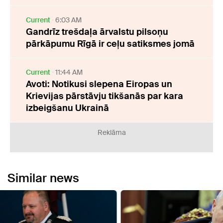
Current
6:03 AM
Gandrīz trešdaļa ārvalstu pilsoņu
pārkāpumu Rīgā ir ceļu satiksmes jomā
Current
11:44 AM
Avoti: Notikusi slepena Eiropas un
Krievijas pārstāvju tikšanās par kara
izbeigšanu Ukrainā
Reklāma
Similar news