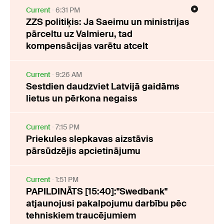
Current
6:31 PM
ZZS politiķis: Ja Saeimu un ministrijas
pārceltu uz Valmieru, tad
kompensācijas varētu atcelt
Current
9:26 AM
Sestdien daudzviet Latvijā gaidāms
lietus un pērkona negaiss
Current
7:15 PM
Priekules slepkavas aizstāvis
pārsūdzējis apcietinājumu
Current
1:51 PM
PAPILDINĀTS [15:40]:"Swedbank"
atjaunojusi pakalpojumu darbību pēc
tehniskiem traucējumiem