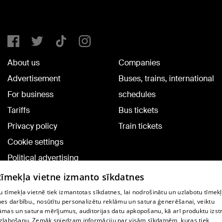
About us
Companies
Advertisement
Buses, trains, international
For business
schedules
Tariffs
Bus tickets
Privacy policy
Train tickets
Cookie settings
Political advertising
Cookie policy
 tīmekļa vietne izmanto sīkdatnes
Commenting terms
 tīmekļa vietnē tiek izmantotas sīkdatnes, lai nodrošinātu un uzlabotu tīmek
nes darbību., nosūtītu personalizētu reklāmu un satura ģenerēšanai, veiktu
āmas un satura mērījumus, auditorijas datu apkopošanu, kā arī produktu izst
TV program
zlabošanu. Zemāk sniedzam informāciju par visām sīkdatnēm, kuras tiek