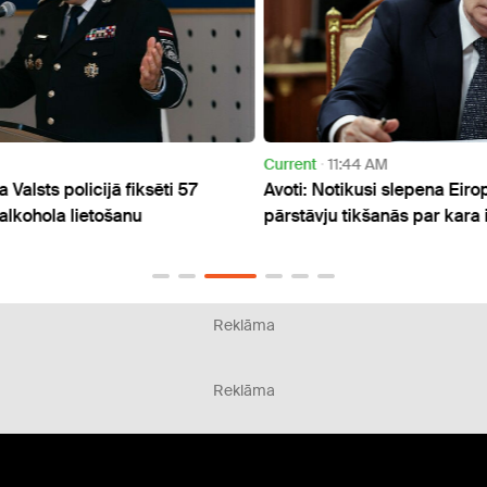
Current
11:44 AM
Publi
Avoti: Notikusi slepena Eiropas un Krievijas
Pāter
pārstāvju tikšanās par kara izbeigšanu Ukrainā
robež
Reklāma
Reklāma