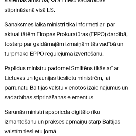
sistēmas attīstībā, kā arī tiesu sadarbības
stiprināšanā visā ES.
Sanāksmes laikā ministri tika informēti arī par
aktualitātēm Eiropas Prokuratūras (EPPO) darbībā,
tostarp par gaidāmajām izmaiņām tās vadībā un
turpmāko EPPO regulējuma izvērtēšanu.
Papildus ministru padomei Smiltēns tikās arī ar
Lietuvas un Igaunijas tieslietu ministrēm, lai
pārrunātu Baltijas valstu vienotos izaicinājumus un
sadarbības stiprināšanas elementus.
Sarunās ministri apsprieda digitālo rīku
izmantošanu un prakses apmaiņu starp Baltijas
valstīm tieslietu jomā.