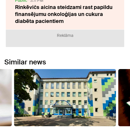
Public
3:11 PM
Rinkēvičs aicina steidzami rast papildu
finansējumu onkoloģijas un cukura
diabēta pacientiem
Reklāma
Similar news