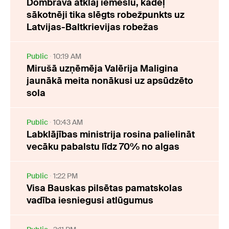
Dombrava atklāj iemeslu, kādēļ
sākotnēji tika slēgts robežpunkts uz
Latvijas-Baltkrievijas robežas
Public
10:19 AM
Mirušā uzņēmēja Valērija Maligina
jaunākā meita nonākusi uz apsūdzēto
sola
Public
10:43 AM
Labklājības ministrija rosina palielināt
vecāku pabalstu līdz 70% no algas
Public
1:22 PM
Visa Bauskas pilsētas pamatskolas
vadība iesniegusi atlūgumus