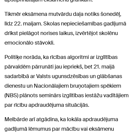
Tikmēr eksāmena mutvārdu daļa notiks šonedēļ,
līdz 22. maijam. Skolas nepieciešamības gadījumā
drīkst pielāgot norises laikus, izvērtējot skolēnu
emocionālo stāvokli.
Politiķe norāda, ka rīcības algoritmi ar izglītības
pārvaldēm pārrunāti jau iepriekš, bet 21. maijā
sadarbībā ar Valsts ugunsdzēsības un glābšanas
dienestu un Nacionālajiem bruņotajiem spēkiem
(NBS) plānots seminārs izglītības iestāžu vadītājiem
par rīcību apdraudējuma situācijās.
Melbārde arī atgādina, ka lokāla apdraudējuma
gadījumā lēmumus par mācību vai eksāmenu