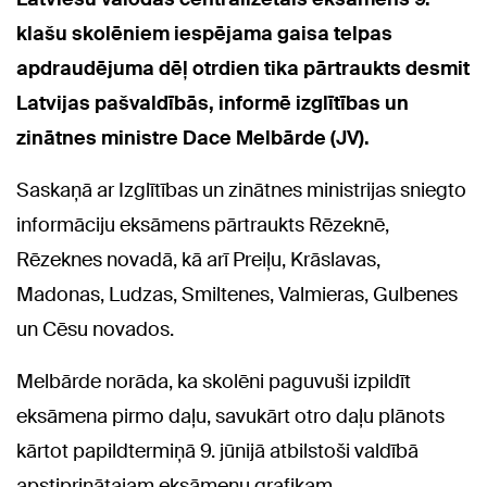
klašu skolēniem iespējama gaisa telpas
apdraudējuma dēļ otrdien tika pārtraukts desmit
Latvijas pašvaldībās, informē izglītības un
zinātnes ministre Dace Melbārde (JV).
Saskaņā ar Izglītības un zinātnes ministrijas sniegto
informāciju eksāmens pārtraukts Rēzeknē,
Rēzeknes novadā, kā arī Preiļu, Krāslavas,
Madonas, Ludzas, Smiltenes, Valmieras, Gulbenes
un Cēsu novados.
Melbārde norāda, ka skolēni paguvuši izpildīt
eksāmena pirmo daļu, savukārt otro daļu plānots
kārtot papildtermiņā 9. jūnijā atbilstoši valdībā
apstiprinātajam eksāmenu grafikam.