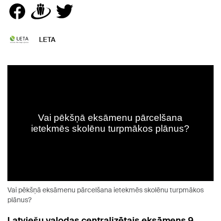
LETA
Vai pēkšņā eksāmenu pārcelšana ietekmēs skolēnu turpmākos
plānus?
Latviešu valodas centralizētais eksāmens 9.