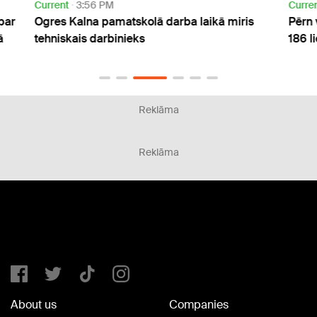
Current
3:56 PM
Curre
par
Ogres Kalna pamatskolā darba laikā miris
Pērn 
ā
tehniskais darbinieks
186 l
Reklāma
Reklāma
About us
Companies