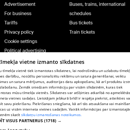
Advertisement
Buses, trains, international
For business
schedules
Tariffs
Bus tickets
Privacy policy
Train tickets
Cookie settings
Political advertising
Cookie policy
 tīmekļa vietne izmanto sīkdatnes
Commenting terms
 tīmekļa vietnē tiek izmantotas sīkdatnes, lai nodrošinātu un uzlabotu tīmek
nes darbību., nosūtītu personalizētu reklāmu un satura ģenerēšanai, veiktu
āmas un satura mērījumus, auditorijas datu apkopošanu, kā arī produktu izst
TV program
zlabošanu. Zemāk sniedzam informāciju par visām sīkdatnēm, kuras tiek
Contract rules
ntotas mūsu tīmekļa vietnēs. Sīkdatnes var atšķirties atkarībā no apmeklētā
rneta vietnes sadaļas. Lietotājam jebkurā brīdī ir iespēja piekrist, atteikties va
360 Ziņu kontakti
īt savu piekrišanu. Piekrišanas sniegšana, kā arī tās atsaukšana vai mainīša
ecas uz visām interneta vietnes sadaļām. Vairāk informācijas par izmantotaj
Helio Media
atnēm skatīt
sīkdatņu izmantošanas noteikumos.
ĪT VISUS PARTNERUS
(1718) →
Vortal assistance service: e-mail -
info@1188.lv