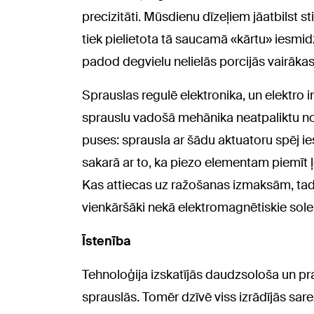
precizitāti. Mūsdienu dīzeļiem jāatbils
tiek pielietota tā saucamā «kārtu» iesmid
padod degvielu nelielās porcijās vairākas
Sprauslas regulē elektronika, un elektro im
sprauslu vadošā mehānika neatpaliktu no 
puses: sprausla ar šādu aktuatoru spēj ie
sakarā ar to, ka piezo elementam piemīt ļo
Kas attiecas uz ražošanas izmaksām, tad p
vienkāršāki nekā elektromagnētiskie sole
Īstenība
Tehnoloģija izskatījās daudzsološa un pra
sprauslās. Tomēr dzīvē viss izrādījās sa