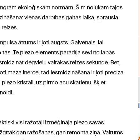
t stingrām ekoloģiskām normām. Šim nolūkam tajos
zināšana: vienas darbības gaitas laikā, sprausla
 reizes.
pulsa ātrums ir ļoti augsts. Galvenais, lai
tās. Te piezo elements parādīja sevi no labās
smidzināt degvielu vairākas reizes sekundē. Bet,
ti maza inerce, tad iesmidzināšana ir ļoti precīza.
iezo kristāli, uz pirmo acu skatienu, šķiet
noīdi.
ktiski visi ražotāji izmēģināja piezo savās
režģītāk gan ražošanas, gan remonta ziņā. Vairums