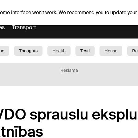
er forecast
Horoscopes
 some interface won't work. We recommend you to update your
es
Transport
ion
Thoughts
Health
Testi
House
Re
dren
Car
1188 play
Sport
Business
G
Reklāma
DO sprauslu eksplu
tnības