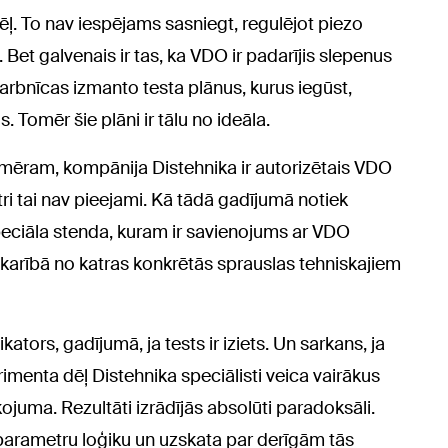
ļ. To nav iespējams sasniegt, regulējot piezo
et galvenais ir tas, ka VDO ir padarījis slepenus
rbnīcas izmanto testa plānus, kurus iegūst,
. Tomēr šie plāni ir tālu no ideāla.
iemēram, kompānija Distehnika ir autorizētais VDO
ri tai nav pieejami. Kā tādā gadījumā notiek
speciāla stenda, kuram ir savienojums ar VDO
atkarībā no katras konkrētās sprauslas tehniskajiem
kators, gadījumā, ja tests ir iziets. Un sarkans, ja
rimenta dēļ Distehnika speciālisti veica vairākus
ojuma. Rezultāti izrādījās absolūti paradoksāli.
arametru loģiku un uzskata par derīgām tās