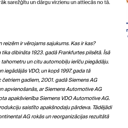
āk sarežģītu un dārgu virzienu un attiecās no tā.
eizēm ir vērojams sajukums. Kas ir kas?
 tika dibināta 1923. gadā Frankfurtes pilsētā. Īsā
 tahometru un citu automobiļu ierīču piegādāju.
iegādājās VDO, un kopš 1997. gada tā
četriem gadiem, 2001. gadā Siemens AG
n apvienošanās, ar Siemens Automotive AG
eidota apakšvienība Siemens VDO Automotive AG.
odukciju saistīto apakšnodaļu pārdeva. Tādējādi
inental AG rokās un reorganizācijas rezultātā