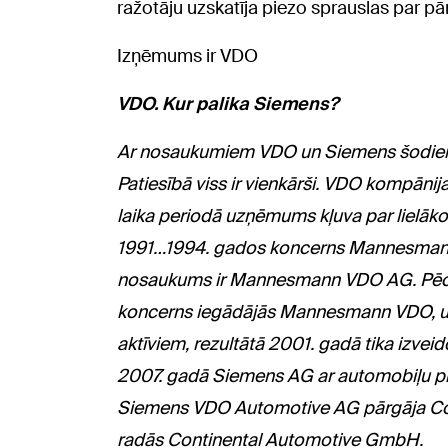
ražotāju uzskatīja piezo sprauslas par pār
Izņēmums ir VDO
VDO.
Kur palika
Siemens?
Ar nosaukumiem VDO un Siemens šodien r
Patiesībā viss ir vienkārši. VDO kompānija
laika periodā uzņēmums kļuva par lielāko
1991…1994. gados koncerns Mannesmann 
nosaukums ir Mannesmann VDO AG. Pēc 
koncerns iegādājās Mannesmann VDO, u
aktīviem, rezultātā 2001. gadā tika izv
2007. gadā Siemens AG ar automobiļu pr
Siemens VDO Automotive AG pārgāja Cont
radās Continental Automotive GmbH.