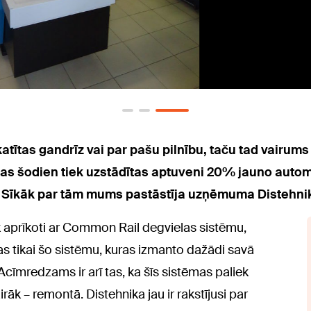
katītas gandrīz vai par pašu pilnību, taču tad vairu
las šodien tiek uzstādītas aptuveni 20% jauno autom
. Sīkāk par tām mums pastāstīja uzņēmuma Distehnik
iek aprīkoti ar Common Rail degvielas sistēmu,
ras tikai šo sistēmu, kuras izmanto dažādi savā
 Acīmredzams ir arī tas, ka šīs sistēmas paliek
rāk – remontā. Distehnika jau ir rakstījusi par