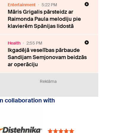
Entertainment
5:22 PM
Māris Grigalis pārsteidz ar
Raimonda Paula melodiju pie
klavierēm Spānijas lidostā
Health
2:55 PM
Ikgadējā veselības pārbaude
Sandijam Semjonovam beidzās
ar operāciju
Reklāma
In collaboration with