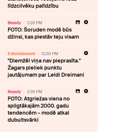
līdzcilvēku palīdzību
Beauty
2:28 PM
FOTO: Šoruden modē būs
džinsi, kas piestāv teju visam
Entertainment
12:30 PM
"Diemžēl viņa nav pieprasīta."
Žagars pieliek punktu
jautājumam par Leldi Dreimani
Beauty
2:39 PM
FOTO: Atgriežas viena no
spilgtākajām 2000. gadu
tendencēm – modē atkal
dubultsvārki