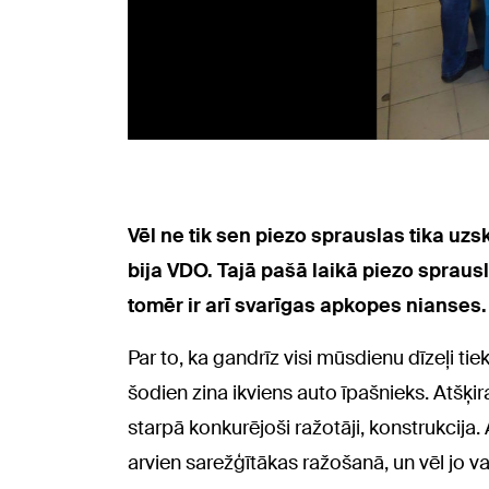
Vēl ne tik sen piezo sprauslas tika uzs
bija VDO. Tajā pašā laikā piezo spraus
tomēr ir arī svarīgas apkopes nianses
Par to, ka gandrīz visi mūsdienu dīzeļi t
šodien zina ikviens auto īpašnieks. Atšķi
starpā konkurējoši ražotāji, konstrukcija.
arvien sarežģītākas ražošanā, un vēl jo vai