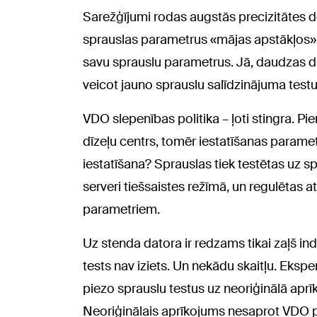
Sarežģījumi rodas augstās precizitātes dē
sprauslas parametrus «mājas apstākļos». B
savu sprauslu parametrus. Jā, daudzas da
veicot jauno sprauslu salīdzinājuma testus
VDO slepenības politika – ļoti stingra. P
dīzeļu centrs, tomēr iestatīšanas paramet
iestatīšana? Sprauslas tiek testētas uz 
serveri tiešsaistes režīmā, un regulētas 
parametriem.
Uz stenda datora ir redzams tikai zaļš indi
tests nav iziets. Un nekādu skaitļu. Ekspe
piezo sprauslu testus uz neoriģinālā aprīk
Neoriģinālais aprīkojums nesaprot VDO p