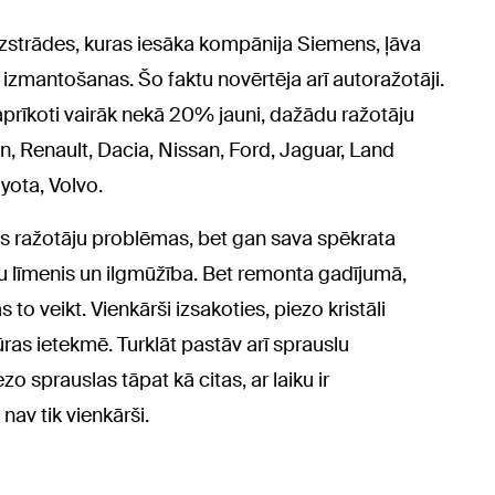
izstrādes, kuras iesāka kompānija Siemens, ļāva
izmantošanas. Šo faktu novērtēja arī autoražotāji.
prīkoti vairāk nekā 20% jauni, dažādu ražotāju
n, Renault, Dacia, Nissan, Ford, Jaguar, Land
yota, Volvo.
s ražotāju problēmas, bet gan sava spēkrata
 līmenis un ilgmūžība. Bet remonta gadījumā,
s to veikt. Vienkārši izsakoties, piezo kristāli
as ietekmē. Turklāt pastāv arī sprauslu
 sprauslas tāpat kā citas, ar laiku ir
nav tik vienkārši.