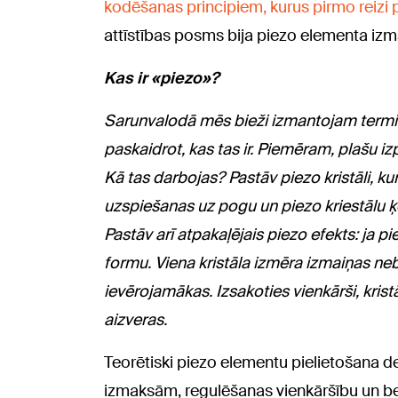
kodēšanas principiem, kurus pirmo reizi 
attīstības posms bija piezo elementa iz
Kas ir «piezo»?
Sarunvalodā mēs bieži izmantojam termin
paskaidrot, kas tas ir. Piemēram, plašu iz
Kā tas darbojas? Pastāv piezo kristāli, kur
uzspiešanas uz pogu un piezo kriestālu ķēd
Pastāv arī atpakaļējais piezo efekts: ja pi
formu. Viena kristāla izmēra izmaiņas nebūs
ievērojamākas. Izsakoties vienkārši, krist
aizveras.
Teorētiski piezo elementu pielietošana de
izmaksām, regulēšanas vienkāršību un be