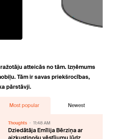
ms ražotāju atteicās no tām. Izņēmums
obiļu. Tām ir savas priekšrocības,
a pārstāvji.
Most popular
Newest
Thoughts
11:48 AM
Dziedātāja Emīlija Bērziņa ar
aizkustinošu vēstījumu lūdz