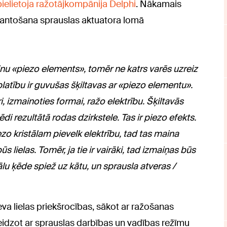
pielietoja ražotājkompānija Delphi
. Nākamais
mantošana sprauslas aktuatora lomā
u «piezo elements», tomēr ne katrs varēs uzreiz
platību ir guvušas šķiltavas ar «piezo elementu».
i, izmainoties formai, ražo elektrību. Šķiltavās
i rezultātā rodas dzirkstele. Tas ir piezo efekts.
ezo kristālam pievelk elektrību, tad tas maina
 lielas. Tomēr, ja tie ir vairāki, tad izmaiņas būs
ālu ķēde spiež uz kātu, un sprausla atveras /
va lielas priekšrocības, sākot ar ražošanas
idzot ar sprauslas darbības un vadības režīmu