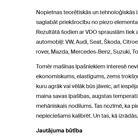
Nopietnas teorētiskās un tehnoloģiskās 
saglabāt priekšrocību no piezo elementa 
Rezultātā šodien ar VDO sprauslām tiek a
automobiļi: VW, Audi, Seat, Škoda, Citroe
rover, Mazda, Mercedes-Benz, Suzuki, To
Tomēr mašīnas īpašniekiem interesē nevi
ekonomiskums, elastīgums, zems trokšņu
kuru agrāk vai vēlāk būs jāveic, arī iespēja
maina savas īpašības, augstas temperatūr
mehāniskais nodilums. Tas nozīmē, ka piezo
nepieciešams kalibrēt. Un tas, kā izrādās, 
Jautājuma būtība