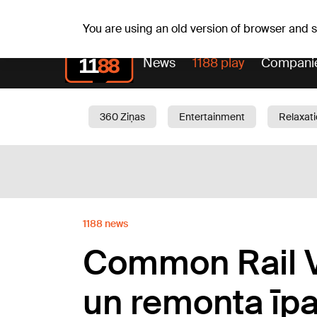
Weath
Th, 06.08.2026.
+25
°C
Aisma, Askolds
You are using an old version of browser and
News
1188 play
Compani
360 Ziņas
Entertainment
Relaxat
Current
Traffic
Beauty
Chil
1188 news
Сommon Rail V
un remonta īpa