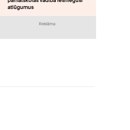
pamatskolas vadība iesniegusi
atlūgumus
Reklāma