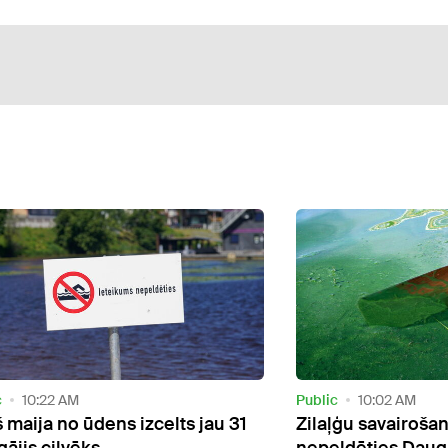
c
10:22 AM
Public
10:02 AM
 maija no ūdens izcelts jau 31
Zilaļģu savairošan