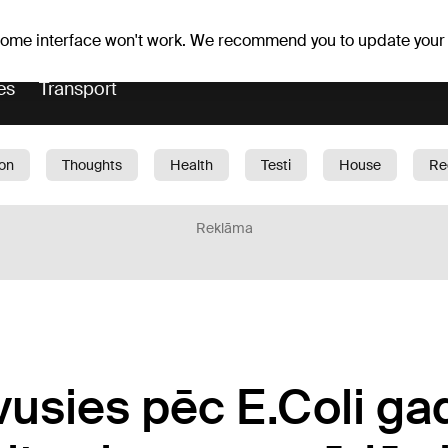
Weather forecast
Horoscopes
 some interface won't work. We recommend you to update your
es
Transport
ion
Thoughts
Health
Testi
House
Re
dren
Car
1188 play
Sport
Business
G
Reklāma
vusies pēc E.Coli ga