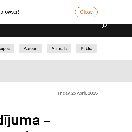
 browser!
Close
cipes
Abroad
Animals
Public
arden
Friday, 25 April, 2025
dījuma –