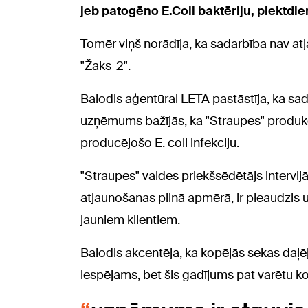
jeb patogēno E.Coli baktēriju, piektdie
Tomēr viņš norādīja, ka sadarbība nav a
"Žaks-2".
Balodis aģentūrai LETA pastāstīja, ka sada
uzņēmums bažījās, ka "Straupes" produkci
producējošo E. coli infekciju.
"Straupes" valdes priekšsēdētājs intervij
atjaunošanas pilnā apmērā, ir pieaudzis
jauniem klientiem.
Balodis akcentēja, ka kopējās sekas daļē
iespējams, bet šis gadījums pat varētu ko