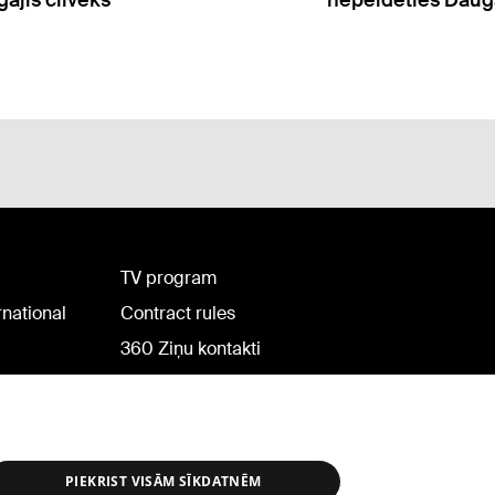
gājis cilvēks
nepeldēties Dauga
TV program
rnational
Contract rules
360 Ziņu kontakti
Helio Media
PIEKRIST VISĀM SĪKDATNĒM