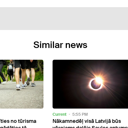
Similar news
Current
5:55 PM
īties no tūrisma
Nākamnedēļ visā Latvijā būs