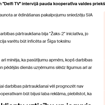
n "Delfi TV" intervijā pauda kooperatīva valdes prie
tjaunota ar ēdināšanas pakalpojumu sniedzēju SIA
rbības pārtraukšana bija "Žaks-2" iniciatīva, jo
ja varētu būt inficēta ar Šiga toksīnu
ā arī minēja, ka pasūtījumu apmērs, kopš darbības
 un pēdējās dienās uzņēmums slēdz līgumus arī ar
jai darbības pārtraukšanai vēl prognozēt nav
operatīvam būt bijusi laba reklāma, piebilstot, ka