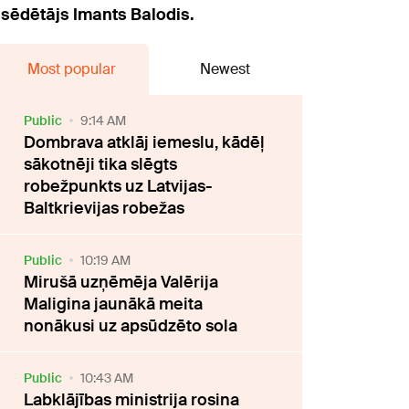
kšsēdētājs Imants Balodis.
Most popular
Newest
Public
9:14 AM
Dombrava atklāj iemeslu, kādēļ
sākotnēji tika slēgts
robežpunkts uz Latvijas-
Baltkrievijas robežas
Public
10:19 AM
Mirušā uzņēmēja Valērija
Maligina jaunākā meita
nonākusi uz apsūdzēto sola
Public
10:43 AM
Labklājības ministrija rosina