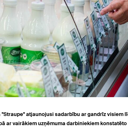
"Straupe" atjaunojusi sadarbību ar gandrīz visiem 
ībā ar vairākiem uzņēmuma darbiniekiem konstatēto 