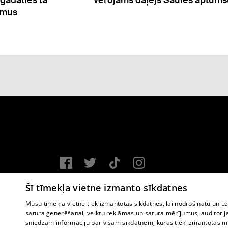
gādāties tā
vērojams daļējs Saules aptum
umus
Vortal assistance service: e-mail -
info@1188.lv
Šī tīmekļa vietne izmanto sīkdatnes
Copyright © 2004-2026 SIA HELIO MEDIA.
Mūsu tīmekļa vietnē tiek izmantotas sīkdatnes, lai nodrošinātu un u
satura ģenerēšanai, veiktu reklāmas un satura mērījumus, auditorij
All rights reserved.
sniedzam informāciju par visām sīkdatnēm, kuras tiek izmantotas mū