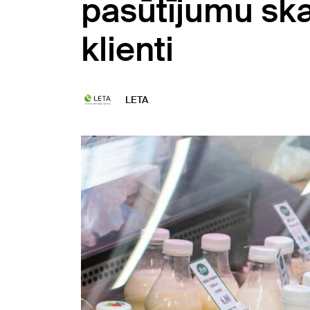
pasūtījumu ska
klienti
LETA