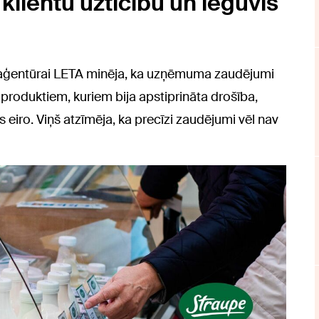
lientu uzticību un ieguvis
 aģentūrai LETA minēja, ka uzņēmuma zaudējumi
 produktiem, kuriem bija apstiprināta drošība,
 eiro. Viņš atzīmēja, ka precīzi zaudējumi vēl nav