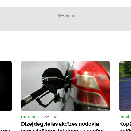
Reklāma
Current
3:55 PM
Publi
Dīzeļdegvielas akcīzes nodokļa
Kopš