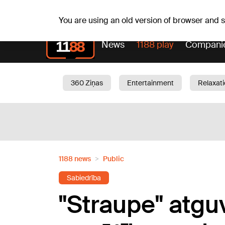
Fr, 07.08.2026.
+21
°C
Alfrēds, Fredis, Madars
You are using an old version of browser and
News
1188 play
Compani
360 Ziņas
Entertainment
Relaxat
Current
Traffic
Beauty
Chil
1188 news
Public
Sabiedrība
"Straupe" atgu