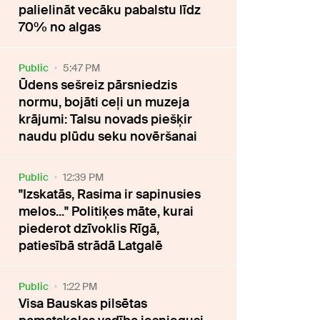
palielināt vecāku pabalstu līdz
70% no algas
Public
5:47 PM
Ūdens sešreiz pārsniedzis
normu, bojāti ceļi un muzeja
krājumi: Talsu novads piešķir
naudu plūdu seku novēršanai
Public
12:39 PM
"Izskatās, Rasima ir sapinusies
melos..." Politiķes māte, kurai
piederot dzīvoklis Rīgā,
patiesībā strādā Latgalē
Public
1:22 PM
Visa Bauskas pilsētas