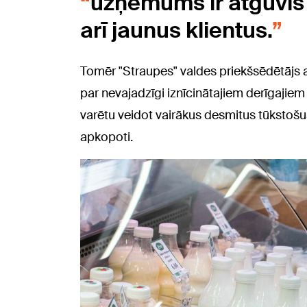
uzņēmums ir atguvis k
arī jaunus klientus.
Tomēr "Straupes" valdes priekšsēdētājs
par nevajadzīgi iznīcinātajiem derīgajiem
varētu veidot vairākus desmitus tūkstošus
apkopoti.