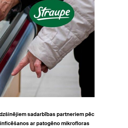
līdzšinējiem sadarbības partneriem pēc
inficēšanos ar patogēno mikrofloras