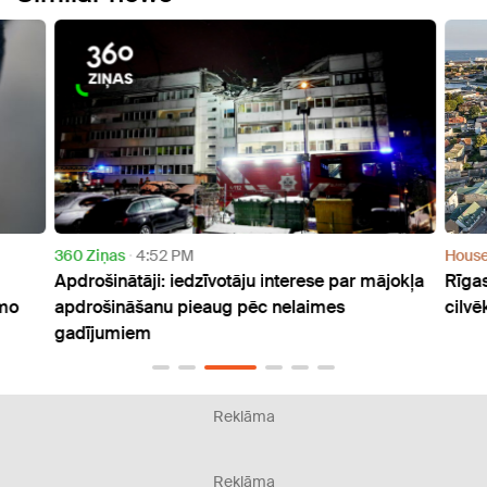
360 Ziņas
4:52 PM
Hous
Apdrošinātāji: iedzīvotāju interese par mājokļa
Rīgas
amo
apdrošināšanu pieaug pēc nelaimes
cilvē
gadījumiem
Reklāma
Reklāma