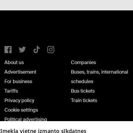
About us
Companies
Advertisement
Buses, trains, international
For business
schedules
Tariffs
Bus tickets
Privacy policy
Train tickets
Cookie settings
Political advertising
Cookie policy
 tīmekļa vietne izmanto sīkdatnes