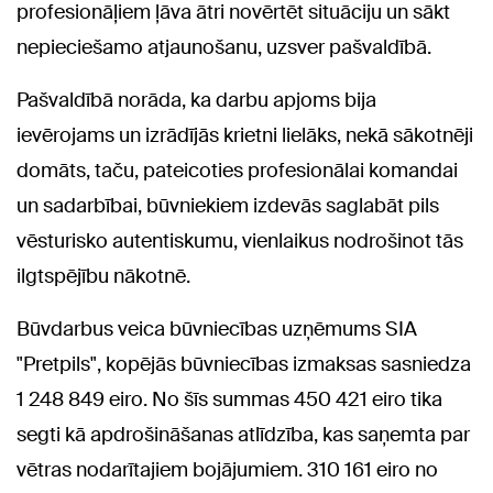
profesionāļiem ļāva ātri novērtēt situāciju un sākt
nepieciešamo atjaunošanu, uzsver pašvaldībā.
Pašvaldībā norāda, ka darbu apjoms bija
ievērojams un izrādījās krietni lielāks, nekā sākotnēji
domāts, taču, pateicoties profesionālai komandai
un sadarbībai, būvniekiem izdevās saglabāt pils
vēsturisko autentiskumu, vienlaikus nodrošinot tās
ilgtspējību nākotnē.
Būvdarbus veica būvniecības uzņēmums SIA
"Pretpils", kopējās būvniecības izmaksas sasniedza
1 248 849 eiro. No šīs summas 450 421 eiro tika
segti kā apdrošināšanas atlīdzība, kas saņemta par
vētras nodarītajiem bojājumiem. 310 161 eiro no