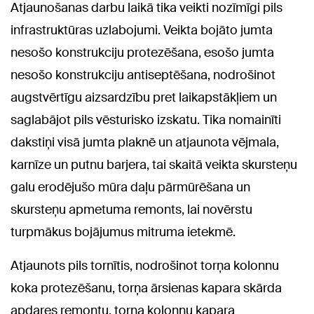
Atjaunošanas darbu laikā tika veikti nozīmīgi pils
infrastruktūras uzlabojumi. Veikta bojāto jumta
nesošo konstrukciju protezēšana, esošo jumta
nesošo konstrukciju antiseptēšana, nodrošinot
augstvērtīgu aizsardzību pret laikapstākļiem un
saglabājot pils vēsturisko izskatu. Tika nomainīti
dakstiņi visā jumta plaknē un atjaunota vējmala,
karnīze un putnu barjera, tai skaitā veikta skursteņu
galu erodējušo mūra daļu pārmūrēšana un
skursteņu apmetuma remonts, lai novērstu
turpmākus bojājumus mitruma ietekmē.
Atjaunots pils tornītis, nodrošinot torņa kolonnu
koka protezēšanu, torņa ārsienas kapara skārda
apdares remontu, torņa kolonnu kapara