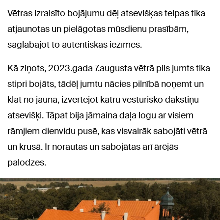
Vētras izraisīto bojājumu dēļ atsevišķas telpas tika
atjaunotas un pielāgotas mūsdienu prasībām,
saglabājot to autentiskās iezīmes.
Kā ziņots, 2023.gada 7.augusta vētrā pils jumts tika
stipri bojāts, tādēļ jumtu nācies pilnībā noņemt un
klāt no jauna, izvērtējot katru vēsturisko dakstiņu
atsevišķi. Tāpat bija jāmaina daļa logu ar visiem
rāmjiem dienvidu pusē, kas visvairāk sabojāti vētrā
un krusā. Ir norautas un sabojātas arī ārējās
palodzes.