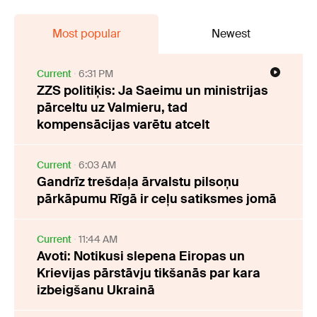
Most popular
Newest
Current
6:31 PM
ZZS politiķis: Ja Saeimu un ministrijas
pārceltu uz Valmieru, tad
kompensācijas varētu atcelt
Current
6:03 AM
Gandrīz trešdaļa ārvalstu pilsoņu
pārkāpumu Rīgā ir ceļu satiksmes jomā
Current
11:44 AM
Avoti: Notikusi slepena Eiropas un
Krievijas pārstāvju tikšanās par kara
izbeigšanu Ukrainā