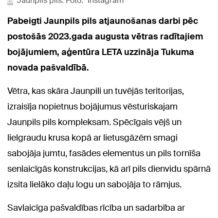
Jaunpils pils. Foto: "Instagram"
Pabeigti Jaunpils pils atjaunošanas darbi pēc
postošās 2023.gada augusta vētras radītajiem
bojājumiem, aģentūra LETA uzzināja Tukuma
novada pašvaldībā.
Vētra, kas skāra Jaunpili un tuvējās teritorijas,
izraisīja nopietnus bojājumus vēsturiskajam
Jaunpils pils kompleksam. Spēcīgais vējš un
lielgraudu krusa kopā ar lietusgāzēm smagi
sabojāja jumtu, fasādes elementus un pils tornīša
senlaicīgās konstrukcijas, kā arī pils dienvidu spārnā
izsita lielāko daļu logu un sabojāja to rāmjus.
Savlaicīga pašvaldības rīcība un sadarbība ar