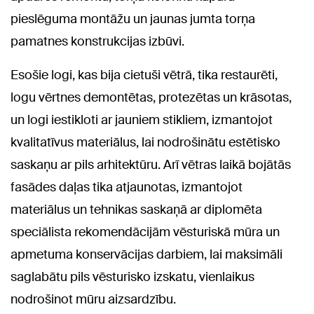
pieslēguma montāžu un jaunas jumta torņa
pamatnes konstrukcijas izbūvi.
Esošie logi, kas bija cietuši vētrā, tika restaurēti,
logu vērtnes demontētas, protezētas un krāsotas,
un logi iestikloti ar jauniem stikliem, izmantojot
kvalitatīvus materiālus, lai nodrošinātu estētisko
saskaņu ar pils arhitektūru. Arī vētras laikā bojātās
fasādes daļas tika atjaunotas, izmantojot
materiālus un tehnikas saskaņā ar diplomēta
speciālista rekomendācijām vēsturiskā mūra un
apmetuma konservācijas darbiem, lai maksimāli
saglabātu pils vēsturisko izskatu, vienlaikus
nodrošinot mūru aizsardzību.