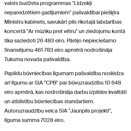
valsts budžeta programmas "Līdzekļi
neparedzētiem gadījumiem" pašvaldībai piešķīra
Ministru kabinets, savukārt pils rīkotajā labdarības
koncertā "Ar mūziku pret vētru" un ziedojumu kontā
tika saziedoti 26 483 eiro. Pārējo nepieciešamo
finansējumu 461 783 eiro apmērā nodrošināja
Tukuma novada pašvaldība.
Papildu būvniecības līgumam pašvaldība noslēdza
arī līgumu ar SIA "CPB" par būvuzraudzību 10 648
eiro apmērā, kas nodrošināja darbu izpildes kvalitāti
un atbilstību būvniecības standartiem.
Autoruzraudzību veica SIA "Jaunpils projekti",
līguma summa 7028 eiro.