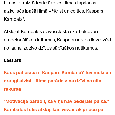
filmas pirmizrādes ielūkojies filmas tapšanas
aizkulisēs īpašā filmā – “Krist un celties. Kaspars
Kambala”.
Atklājot Kambalas dzīvesstāsta skarbākos un
emocionālākos kritumus, Kaspars un viņa līdzcilvēki
no jauna izdzīvo dzīves sāpīgākos notikumus.
Lasi arī!
Kāds patiesībā ir Kaspars Kambala? Tuvinieki un
draugi atzīst – filma parāda viņa dzīvi no cita
rakursa
"Motivācija parādīt, ka viņš nav pēdējais puika."
Kambalas tētis atklāj, kas visvairāk priecē par