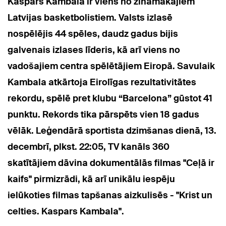
Kaspars Kambala ir viens no zināmākajiem
Latvijas basketbolistiem. Valsts izlasē
nospēlējis 44 spēles, daudz gadus bijis
galvenais izlases līderis, kā arī viens no
vadošajiem centra spēlētājiem Eiropā. Savulaik
Kambala atkārtoja Eirolīgas rezultativitātes
rekordu, spēlē pret klubu “Barcelona” gūstot 41
punktu. Rekords tika pārspēts vien 18 gadus
vēlāk. Leģendārā sportista dzimšanas dienā, 13.
decembrī, plkst. 22:05, TV kanāls 360
skatītājiem dāvina dokumentālās filmas "Ceļā ir
kaifs" pirmizrādi, kā arī unikālu iespēju
ielūkoties filmas tapšanas aizkulisēs - "Krist un
celties. Kaspars Kambala".