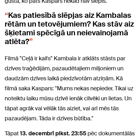
gūstā, ko pats Kaspars nekad nav slēpis.
Kas patiesībā slēpjas aiz Kambalas
rētām un tetovējumiem? Kas stāv aiz
šķietami spēcīgā un neievainojamā
atlēta?
Filmā "Ceļā ir kaifs" Kambala ir atklāts stāsts par
dzīves traģēdijām, pazaudētajiem miljoniem un
daudzām dzīves laikā piedzīvotām atziņām. Kā
filmā saka Kaspars: "Mums nekas nepieder. Tikai uz
noteiktu laiku mūsu dzīvē ienāk cilvēki un lietas. Un
tāpat agrāk vai vēlāk tās aiziet, vai arī mēs tās
pazaudējam. Tāda ir dzīves būtība."
Tāpat
13. decembrī plkst. 23:55
pēc dokumentālās