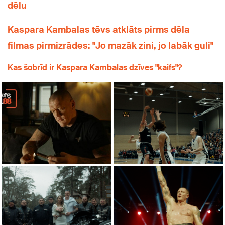
dēlu
Kaspara Kambalas tēvs atklāts pirms dēla
filmas pirmizrādes: "Jo mazāk zini, jo labāk guli"
Kas šobrīd ir Kaspara Kambalas dzīves "kaifs"?