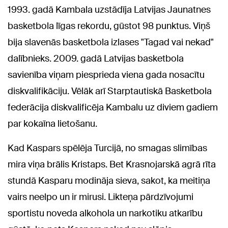
1993. gadā Kambala uzstādīja Latvijas Jaunatnes
basketbola līgas rekordu, gūstot 98 punktus. Viņš
bija slavenās basketbola izlases "Tagad vai nekad"
dalībnieks. 2009. gadā Latvijas basketbola
savienība viņam piesprieda viena gada nosacītu
diskvalifikāciju. Vēlāk arī Starptautiskā Basketbola
federācija diskvalificēja Kambalu uz diviem gadiem
par kokaīna lietošanu.
Kad Kaspars spēlēja Turcijā, no smagas slimības
mira viņa brālis Kristaps. Bet Krasnojarskā agrā rīta
stundā Kasparu modināja sieva, sakot, ka meitiņa
vairs neelpo un ir mirusi. Likteņa pārdzīvojumi
sportistu noveda alkohola un narkotiku atkarību