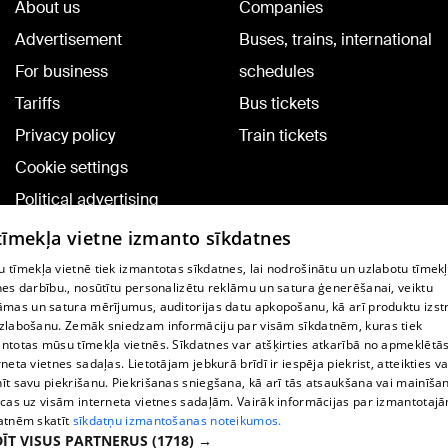
About us
Companies
Advertisement
Buses, trains, international
For business
schedules
Tariffs
Bus tickets
Privacy policy
Train tickets
Cookie settings
Political advertising
Cookie policy
 tīmekļa vietne izmanto sīkdatnes
Commenting terms
 tīmekļa vietnē tiek izmantotas sīkdatnes, lai nodrošinātu un uzlabotu tīmek
nes darbību., nosūtītu personalizētu reklāmu un satura ģenerēšanai, veiktu
āmas un satura mērījumus, auditorijas datu apkopošanu, kā arī produktu izst
TV program
zlabošanu. Zemāk sniedzam informāciju par visām sīkdatnēm, kuras tiek
Contract rules
ntotas mūsu tīmekļa vietnēs. Sīkdatnes var atšķirties atkarībā no apmeklētā
rneta vietnes sadaļas. Lietotājam jebkurā brīdī ir iespēja piekrist, atteikties va
360 Ziņu kontakti
īt savu piekrišanu. Piekrišanas sniegšana, kā arī tās atsaukšana vai mainīša
ecas uz visām interneta vietnes sadaļām. Vairāk informācijas par izmantotaj
Helio Media
atnēm skatīt
sīkdatņu izmantošanas noteikumos.
ĪT VISUS PARTNERUS
(1718) →