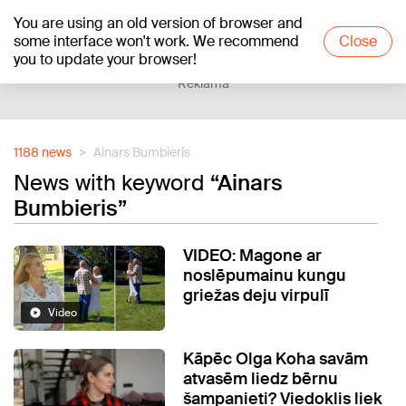
You are using an old version of browser and
+16
°C
some interface won't work. We recommend
Close
you to update your browser!
Reklāma
1188 news
Ainars Bumbieris
News with keyword
“Ainars
Bumbieris”
VIDEO: Magone ar
noslēpumainu kungu
griežas deju virpulī
Video
Kāpēc Olga Koha savām
atvasēm liedz bērnu
šampanieti? Viedoklis liek