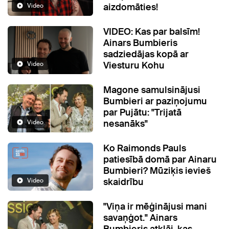
aizdomāties!
Video
VIDEO: Kas par balsīm!
Ainars Bumbieris
sadziedājas kopā ar
Viesturu Kohu
Video
Magone samulsinājusi
Bumbieri ar paziņojumu
par Pujātu: "Trijatā
nesanāks"
Video
Ko Raimonds Pauls
patiesībā domā par Ainaru
Bumbieri? Mūziķis ievieš
skaidrību
Video
"Viņa ir mēģinājusi mani
savaņģot." Ainars