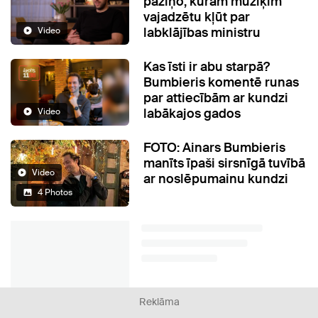
paziņo, kuram mūziķim
vajadzētu kļūt par
labklājības ministru
Video
Kas īsti ir abu starpā?
Bumbieris komentē runas
par attiecībām ar kundzi
labākajos gados
Video
FOTO: Ainars Bumbieris
manīts īpaši sirsnīgā tuvībā
Video
ar noslēpumainu kundzi
4 Photos
Reklāma