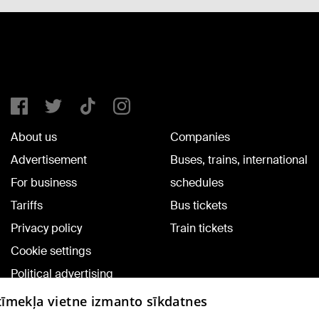
About us
Companies
Advertisement
Buses, trains, international
For business
schedules
Tariffs
Bus tickets
Privacy policy
Train tickets
Cookie settings
Political advertising
Cookie policy
 tīmekļa vietne izmanto sīkdatnes