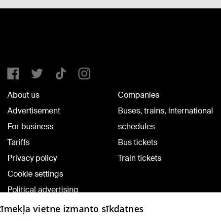
About us
Companies
Advertisement
Buses, trains, international
For business
schedules
Tariffs
Bus tickets
Privacy policy
Train tickets
Cookie settings
Political advertising
Cookie policy
 tīmekļa vietne izmanto sīkdatnes