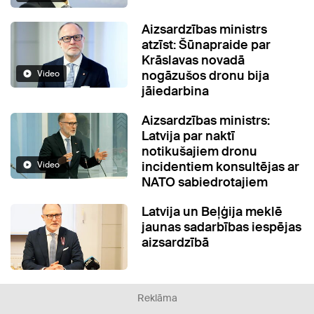
Aizsardzības ministrs
atzīst: Šūnapraide par
Krāslavas novadā
nogāzušos dronu bija
Video
jāiedarbina
Aizsardzības ministrs:
Latvija par naktī
notikušajiem dronu
incidentiem konsultējas ar
Video
NATO sabiedrotajiem
Latvija un Beļģija meklē
jaunas sadarbības iespējas
aizsardzībā
Reklāma