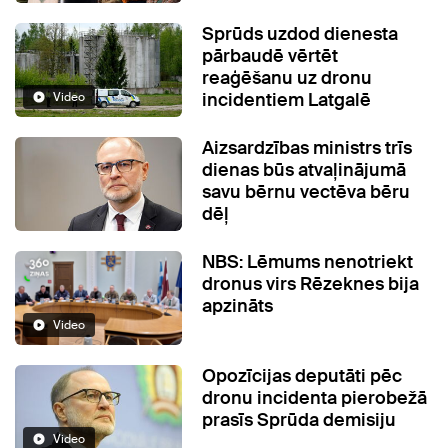
Sprūds uzdod dienesta
pārbaudē vērtēt
reaģēšanu uz dronu
incidentiem Latgalē
Video
Aizsardzības ministrs trīs
dienas būs atvaļinājumā
savu bērnu vectēva bēru
dēļ
NBS: Lēmums nenotriekt
dronus virs Rēzeknes bija
apzināts
Video
Opozīcijas deputāti pēc
dronu incidenta pierobežā
prasīs Sprūda demisiju
Video