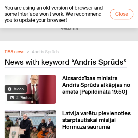
You are using an old version of browser and
+20
°C
some interface won't work. We recommend
Close
you to update your browser!
Reklāma
1188 news
Andris Sprūds
News with keyword
“Andris Sprūds”
Aizsardzības ministrs
Andris Sprūds atkāpjas no
Video
amata [Papildināta 19:50]
2 Photos
Latvija varētu pievienoties
starptautiskai misijai
Hormuza šaurumā