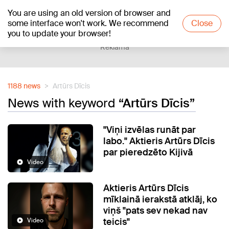
You are using an old version of browser and
+24
°C
some interface won't work. We recommend
Close
you to update your browser!
Reklāma
1188 news
Artūrs Dīcis
News with keyword
“Artūrs Dīcis”
"Viņi izvēlas runāt par
labo." Aktieris Artūrs Dīcis
par pieredzēto Kijivā
Video
Aktieris Artūrs Dīcis
mīklainā ierakstā atklāj, ko
viņš "pats sev nekad nav
teicis"
Video