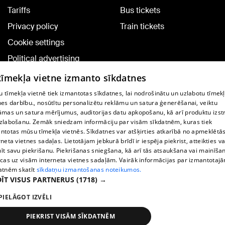
Tariffs
Bus tickets
Privacy policy
Train tickets
Cookie settings
Political advertising
Cookie policy
 tīmekļa vietne izmanto sīkdatnes
Commenting terms
 tīmekļa vietnē tiek izmantotas sīkdatnes, lai nodrošinātu un uzlabotu tīmek
nes darbību., nosūtītu personalizētu reklāmu un satura ģenerēšanai, veiktu
āmas un satura mērījumus, auditorijas datu apkopošanu, kā arī produktu izst
TV program
zlabošanu. Zemāk sniedzam informāciju par visām sīkdatnēm, kuras tiek
Contract rules
ntotas mūsu tīmekļa vietnēs. Sīkdatnes var atšķirties atkarībā no apmeklētā
rneta vietnes sadaļas. Lietotājam jebkurā brīdī ir iespēja piekrist, atteikties va
360 Ziņu kontakti
īt savu piekrišanu. Piekrišanas sniegšana, kā arī tās atsaukšana vai mainīša
ecas uz visām interneta vietnes sadaļām. Vairāk informācijas par izmantotaj
Helio Media
atnēm skatīt
sīkdatņu izmantošanas noteikumos.
ĪT VISUS PARTNERUS
(1718) →
Vortal assistance service: e-mail -
info@1188.lv
PIELĀGOT IZVĒLI
Copyright © 2004-2026 SIA HELIO MEDIA.
All rights reserved.
PIEKRIST VISĀM SĪKDATNĒM