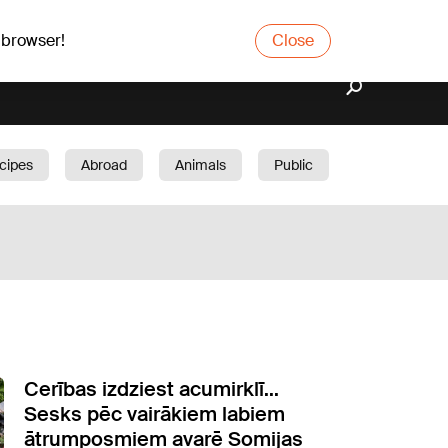
 browser!
Close
cipes
Abroad
Animals
Public
arden
Cerības izdziest acumirklī...
Sesks pēc vairākiem labiem
ātrumposmiem avarē Somijas