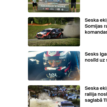
Seska eki
Somijas ra
komandas
Sesks Iga
noslīd uz 
Seska eki
rallija no
saglabā 11