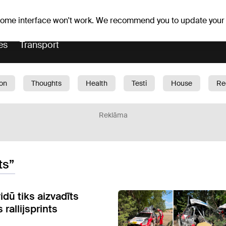
Weather forecast
Horoscopes
 some interface won't work. We recommend you to update your
es
Transport
ion
Thoughts
Health
Testi
House
Re
dren
Car
1188 play
Sport
Business
G
Reklāma
ts”
dū tiks aizvadīts
rallijsprints