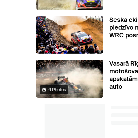
Seska eki
piedzīvo 
WRC pos
Vasarā Rī
motošova
apskatāms
auto
6 Photos