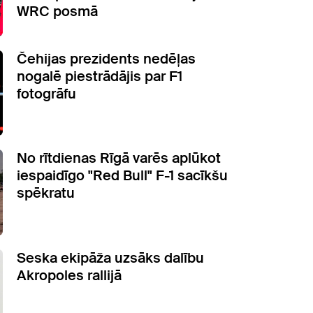
WRC posmā
Čehijas prezidents nedēļas
nogalē piestrādājis par F1
fotogrāfu
No rītdienas Rīgā varēs aplūkot
iespaidīgo "Red Bull" F-1 sacīkšu
spēkratu
Seska ekipāža uzsāks dalību
Akropoles rallijā