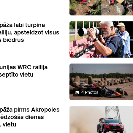
pāža labi turpina
lliju, apsteidzot visus
 biedrus
unijas WRC rallijā
septīto vietu
4 Photos
pāža pirms Akropoles
slēdzošās dienas
. vietu