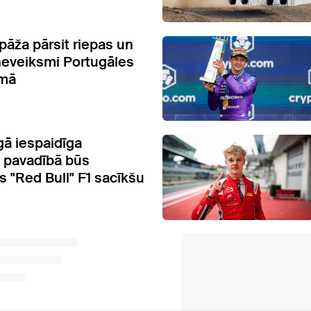
pāža pārsit riepas un
neveiksmi Portugāles
mā
gā iespaidīga
 pavadībā būs
 "Red Bull" F1 sacīkšu