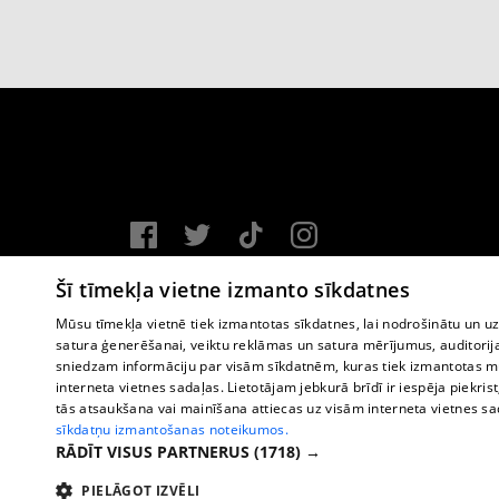
Vortal assistance service: e-mail -
info@1188.lv
Šī tīmekļa vietne izmanto sīkdatnes
Copyright © 2004-2026 SIA HELIO MEDIA.
Mūsu tīmekļa vietnē tiek izmantotas sīkdatnes, lai nodrošinātu un u
satura ģenerēšanai, veiktu reklāmas un satura mērījumus, auditorij
All rights reserved.
sniedzam informāciju par visām sīkdatnēm, kuras tiek izmantotas mū
interneta vietnes sadaļas. Lietotājam jebkurā brīdī ir iespēja piekrist
tās atsaukšana vai mainīšana attiecas uz visām interneta vietnes s
sīkdatņu izmantošanas noteikumos.
RĀDĪT VISUS PARTNERUS
(1718) →
PIELĀGOT IZVĒLI