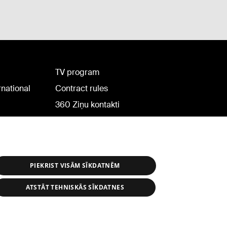
TV program
rnational
Contract rules
360 Ziņu kontakti
Helio Media
PIEKRIST VISĀM SĪKDATNĒM
ATSTĀT TEHNISKĀS SĪKDATNES