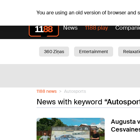
Th, 06.08.2026.
+19
°C
Alfrēds, Fredis, Madars
You are using an old version of browser and
News
1188 play
Compani
360 Ziņas
Entertainment
Relaxat
Current
Traffic
Beauty
Chil
1188 news
Autosports
News with keyword
“Autospor
Augusta vi
Cesvaines 