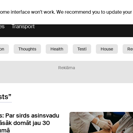
er forecast
Horoscopes
 some interface won't work. We recommend you to update your
es
Transport
ion
Thoughts
Health
Testi
House
Re
dren
Car
1188 play
Sport
Business
G
Reklāma
sts”
s: Par sirds asinsvadu
jāsāk domāt jau 30
umā