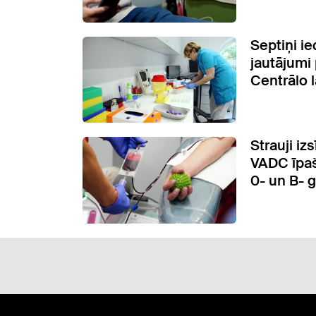
Septiņi ie
jautājumi
Centrālo l
Strauji iz
VADC īpaš
0- un B- 