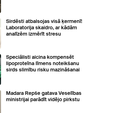
Sirdēsti atbalsojas visā ķermenī!
Laboratorija skaidro, ar kādām
analīzēm izmērīt stresu
Speciālisti aicina kompensēt
lipoproteīna līmens noteikšanu
sirds slimību risku mazināšanai
Madara Repše gatava Veselības
ministrijai parādīt vidējo pirkstu