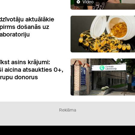
Video
dzīvotāju aktuālākie
 pirms došanās uz
aboratoriju
sīkst asins krājumi:
i aicina atsaukties 0+,
grupu donorus
Reklāma