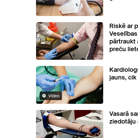
Riskē ar 
Veselības 
pārtraukt
preču lie
Kardiologs
jauns, cik
Video
Vasarā sa
ziedotāju 