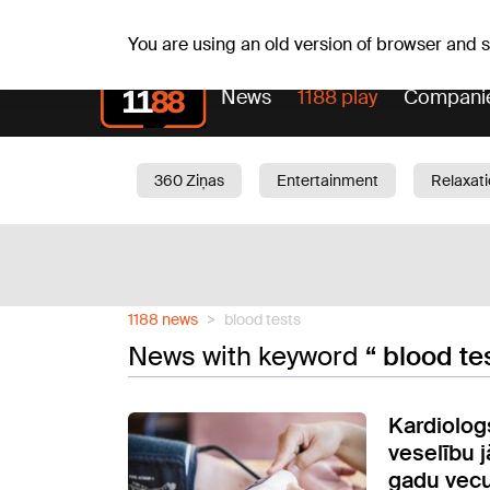
Weath
Th, 06.08.2026.
+22
°C
Aisma, Askolds
You are using an old version of browser and
News
1188 play
Compani
360 Ziņas
Entertainment
Relaxat
Current
Traffic
Beauty
Chil
1188 news
blood tests
News with keyword
“ blood te
Kardiolog
veselību 
gadu vec