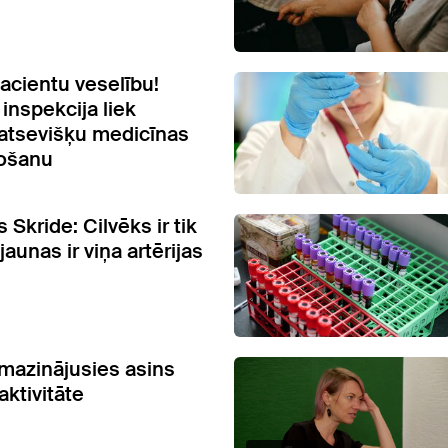
pacientu veselību!
inspekcija liek
 atsevišķu medicīnas
tošanu
 Skride: Cilvēks ir tik
 jaunas ir viņa artērijas
mazinājusies asins
aktivitāte