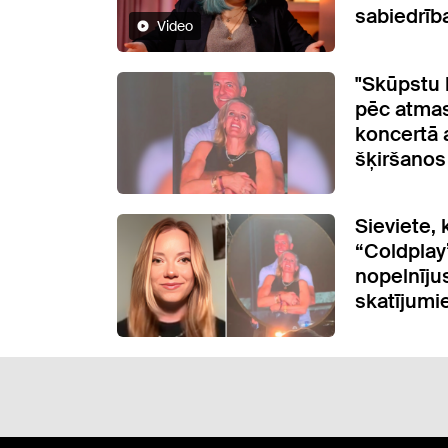
sabiedrīb
Video
"Skūpstu 
pēc atmas
koncertā a
šķiršanos
Sieviete,
“Coldplay”
nopelnīju
skatījum