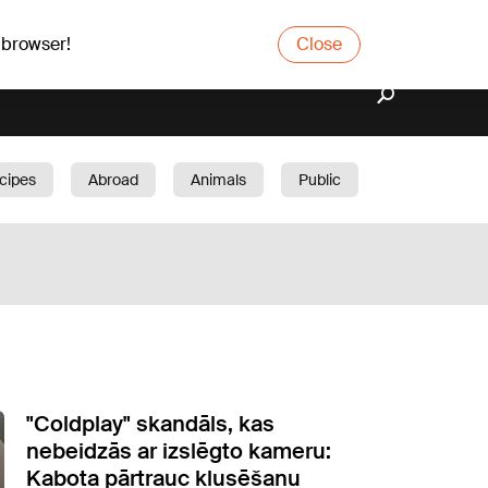
 browser!
Close
cipes
Abroad
Animals
Public
arden
"Coldplay" skandāls, kas
nebeidzās ar izslēgto kameru:
Kabota pārtrauc klusēšanu