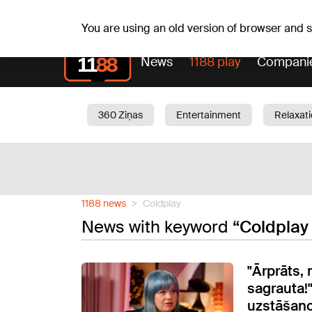
Sa, 08.08.2026.
+15
°C
Mudīte, Vladislava, Vladis
You are using an old version of browser and
News
1188 play
Compani
360 Ziņas
Entertainment
Relaxat
Current
Traffic
Beauty
Chil
1188 news
Coldplay
News with keyword
“Coldplay 
"Ārprāts, 
sagrauta!
uzstāšano