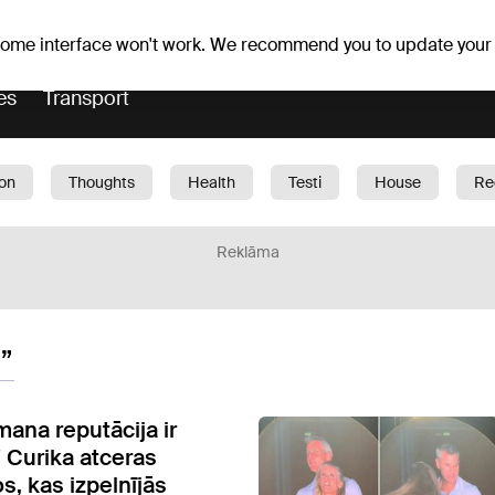
Weather forecast
Horoscopes
lavs
 some interface won't work. We recommend you to update your
es
Transport
ion
Thoughts
Health
Testi
House
Re
dren
Car
1188 play
Sport
Business
G
Reklāma
”
mana reputācija ir
" Curika atceras
s, kas izpelnījās