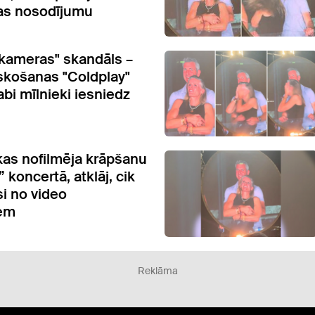
as nosodījumu
kameras" skandāls –
košanas "Coldplay"
bi mīlnieki iesniedz
 kas nofilmēja krāpšanu
 koncertā, atklāj, cik
si no video
iem
Reklāma