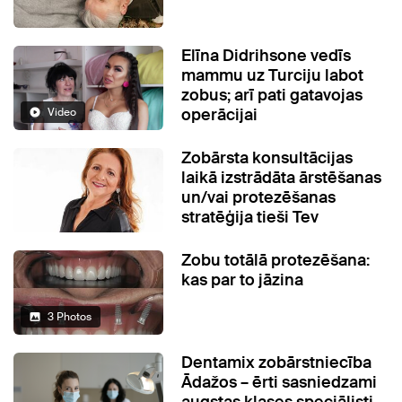
Elīna Didrihsone vedīs
mammu uz Turciju labot
zobus; arī pati gatavojas
operācijai
Video
Zobārsta konsultācijas
laikā izstrādāta ārstēšanas
un/vai protezēšanas
stratēģija tieši Tev
Zobu totālā protezēšana:
kas par to jāzina
3 Photos
Dentamix zobārstniecība
Ādažos – ērti sasniedzami