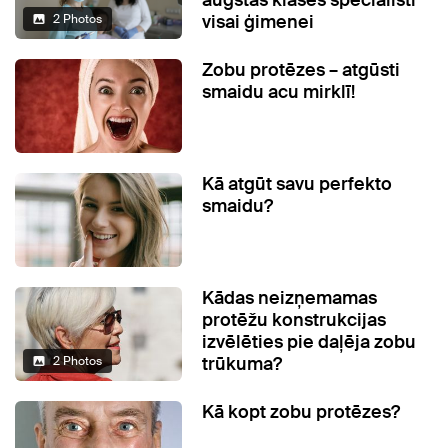
augstas klases speciālisti
visai ģimenei
2 Photos
Zobu protēzes – atgūsti
smaidu acu mirklī!
Kā atgūt savu perfekto
smaidu?
Kādas neizņemamas
protēžu konstrukcijas
izvēlēties pie daļēja zobu
trūkuma?
2 Photos
Kā kopt zobu protēzes?