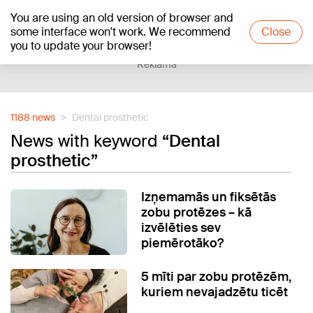
You are using an old version of browser and
+23
°C
some interface won't work. We recommend
Close
you to update your browser!
Reklāma
1188 news
Dental prosthetic
News with keyword
“Dental
prosthetic”
Izņemamās un fiksētās
zobu protēzes – kā
izvēlēties sev
piemērotāko?
5 mīti par zobu protēzēm,
kuriem nevajadzētu ticēt