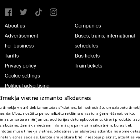
About us
Companies
Advertisement
Buses, trains, international
For business
schedules
Tariffs
Bus tickets
Privacy policy
Train tickets
Cookie settings
Political advertising
Cookie policy
 tīmekļa vietne izmanto sīkdatnes
Commenting terms
 tīmekļa vietnē tiek izmantotas sīkdatnes, lai nodrošinātu un uzlabotu tīmek
nes darbību., nosūtītu personalizētu reklāmu un satura ģenerēšanai, veiktu
āmas un satura mērījumus, auditorijas datu apkopošanu, kā arī produktu izst
TV program
zlabošanu. Zemāk sniedzam informāciju par visām sīkdatnēm, kuras tiek
Contract rules
ntotas mūsu tīmekļa vietnēs. Sīkdatnes var atšķirties atkarībā no apmeklētā
rneta vietnes sadaļas. Lietotājam jebkurā brīdī ir iespēja piekrist, atteikties va