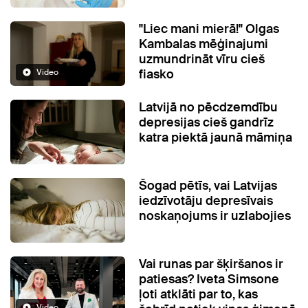
"Liec mani mierā!" Olgas
Kambalas mēģinajumi
uzmundrināt vīru cieš
fiasko
Video
Latvijā no pēcdzemdību
depresijas cieš gandrīz
katra piektā jaunā māmiņa
Šogad pētīs, vai Latvijas
iedzīvotāju depresīvais
noskaņojums ir uzlabojies
Vai runas par šķiršanos ir
patiesas? Iveta Simsone
ļoti atklāti par to, kas
Video