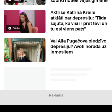
šobrīd notiek viņas ģimenē
Aktrise Katrīna Kreile
atklāti par depresiju: "Tāda
sajūta, ka visi ir pret tevi un
tu esi viens pats"
Video
Vai Alla Pugačova piedzīvo
depresiju? Avoti norāda uz
iemesliem
Reklāma