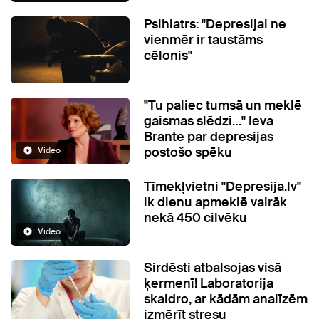
Psihiatrs: "Depresijai ne
vienmēr ir taustāms
cēlonis"
"Tu paliec tumsā un meklē
gaismas slēdzi…" Ieva
Brante par depresijas
postošo spēku
Video
Tīmekļvietni "Depresija.lv"
ik dienu apmeklē vairāk
nekā 450 cilvēku
Video
Sirdēsti atbalsojas visā
ķermenī! Laboratorija
skaidro, ar kādām analīzēm
izmērīt stresu