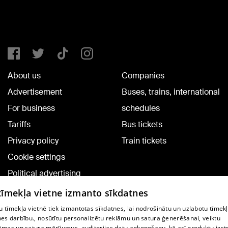
About us
Companies
Advertisement
Buses, trains, international
For business
schedules
Tariffs
Bus tickets
Privacy policy
Train tickets
Cookie settings
Political advertising
Cookie policy
 tīmekļa vietne izmanto sīkdatnes
Commenting terms
 tīmekļa vietnē tiek izmantotas sīkdatnes, lai nodrošinātu un uzlabotu tīmek
nes darbību., nosūtītu personalizētu reklāmu un satura ģenerēšanai, veiktu
āmas un satura mērījumus, auditorijas datu apkopošanu, kā arī produktu izst