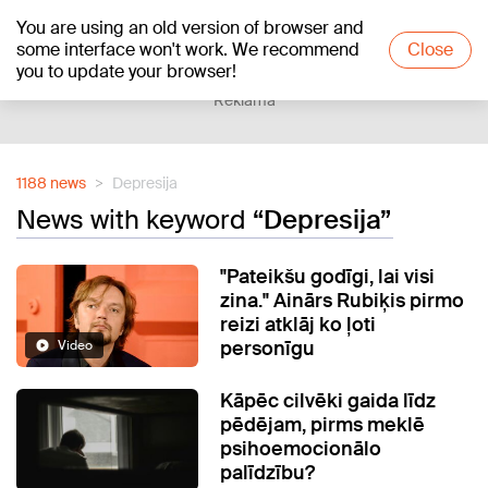
You are using an old version of browser and
+12
°C
some interface won't work. We recommend
Close
you to update your browser!
Reklāma
1188 news
Depresija
News with keyword
“Depresija”
"Pateikšu godīgi, lai visi
zina." Ainārs Rubiķis pirmo
reizi atklāj ko ļoti
personīgu
Video
Kāpēc cilvēki gaida līdz
pēdējam, pirms meklē
psihoemocionālo
palīdzību?