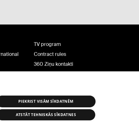
TV program
rnational
Contract rules
360 Ziņu kontakti
Helio Media
PIEKRIST VISĀM SĪKDATNĒM
ATSTĀT TEHNISKĀS SĪKDATNES