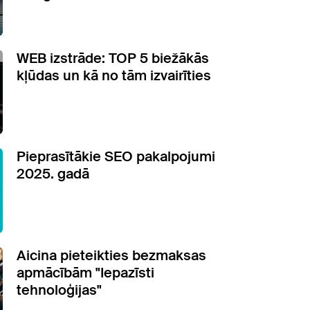
WEB izstrāde: TOP 5 biežākās
kļūdas un kā no tām izvairīties
Pieprasītākie SEO pakalpojumi
2025. gadā
Aicina pieteikties bezmaksas
apmācībām "Iepazīsti
tehnoloģijas"