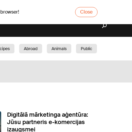
 browser!
Close
cipes
Abroad
Animals
Public
arden
Digitālā mārketinga aģentūra:
Jūsu partneris e-komercijas
izaugsmei