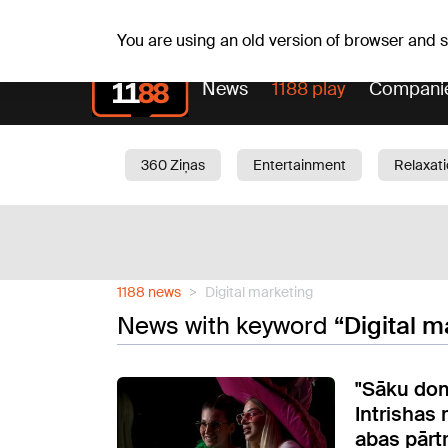
Fr, 07.08.2026.
+18
°C
Alfrēds, Fredis, Madars
You are using an old version of browser and
News
1188 play
Compani
360 Ziņas
Entertainment
Relaxat
Current
Traffic
Beauty
Chil
1188 news
Digital marketing
News with keyword
“Digital m
"Sāku domā
Intrishas 
abas pārt