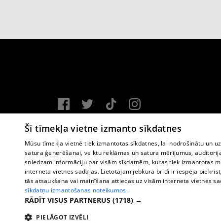
Vortal assistance service: e-mail -
info@1188.lv
Šī tīmekļa vietne izmanto sīkdatnes
Copyright © 2004-2026 SIA HELIO MEDIA.
Mūsu tīmekļa vietnē tiek izmantotas sīkdatnes, lai nodrošinātu un u
satura ģenerēšanai, veiktu reklāmas un satura mērījumus, auditorij
All rights reserved.
sniedzam informāciju par visām sīkdatnēm, kuras tiek izmantotas mū
interneta vietnes sadaļas. Lietotājam jebkurā brīdī ir iespēja piekrist
tās atsaukšana vai mainīšana attiecas uz visām interneta vietnes s
sīkdatņu izmantošanas noteikumos.
RĀDĪT VISUS PARTNERUS
(1718) →
PIELĀGOT IZVĒLI