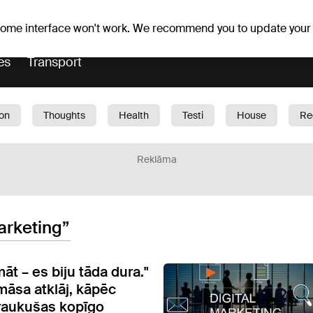
Weather forecast
Horoscopes
 some interface won't work. We recommend you to update your
es
Transport
ion
Thoughts
Health
Testi
House
Re
dren
Car
1188 play
Sport
Business
G
Reklāma
arketing”
t – es biju tāda dura."
māsa atklāj, kāpēc
raukušas kopīgo