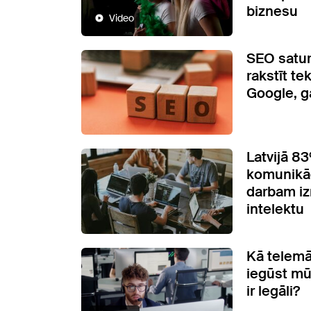
biznesu
Video
SEO satur
rakstīt te
Google, g
Latvijā 8
komunikāc
darbam i
intelektu
Kā telemā
iegūst mū
ir legāli?