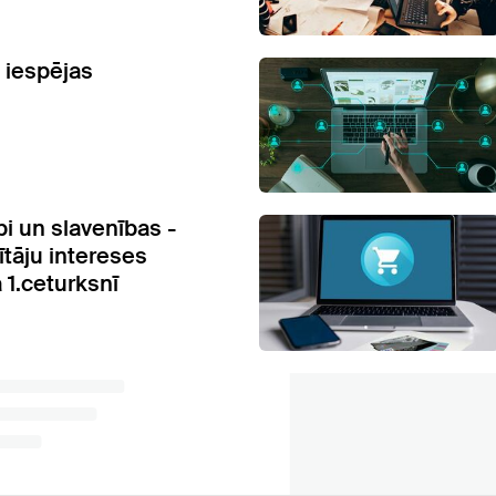
 iespējas
bi un slavenības -
sītāju intereses
 1.ceturksnī