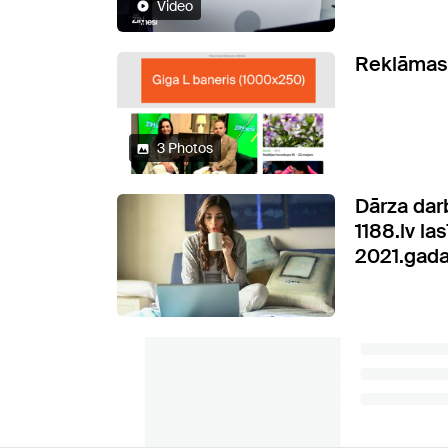
Video
Reklāmas
3 Photos
Dārza dar
1188.lv la
2021.gada