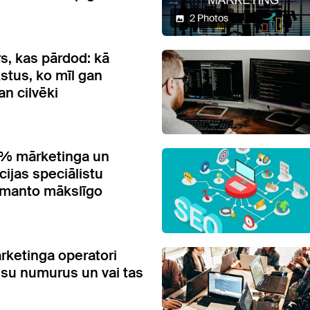
2 Photos
s, kas pārdod: kā
kstus, ko mīl gan
an cilvēki
3% mārketinga un
ijas speciālistu
zmanto mākslīgo
rketinga operatori
su numurus un vai tas