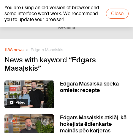
You are using an old version of browser and
+20
°C
some interface won't work. We recommend
Close
you to update your browser!
Reklāma
1188 news
Edgars Masaļskis
News with keyword
“Edgars
Masaļskis”
Edgara Masaļska spēka
omlete: recepte
Video
Edgars Masaļskis atklāj, kā
hokejista ēdienkarte
mainās pēc karjeras