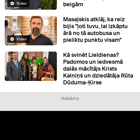
beigām
Video
Masaļskis atklāj, ka reiz
bijis "ļoti tuvu, lai izkāptu
ārā no tā autobusa un
pieliktu punktu visam"
Video
Kā svinēt Lieldienas?
Padomos un iedvesmā
dalās mācītājs Krists
Kalniņš un dziedātāja Rūta
Dūduma-Ķirse
Reklāma