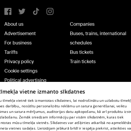
About us
Companies
Advertisement
Buses, trains, international
For business
schedules
Tariffs
Bus tickets
Privacy policy
Train tickets
Cookie settings
Political advertising
Cookie policy
 tīmekļa vietne izmanto sīkdatnes
Commenting terms
 tīmekļa vietnē tiek izmantotas sīkdatnes, lai nodrošinātu un uzlabotu tīmek
nes darbību., nosūtītu personalizētu reklāmu un satura ģenerēšanai, veiktu
āmas un satura mērījumus, auditorijas datu apkopošanu, kā arī produktu izst
TV program
zlabošanu. Zemāk sniedzam informāciju par visām sīkdatnēm, kuras tiek
Contract rules
ntotas mūsu tīmekļa vietnēs. Sīkdatnes var atšķirties atkarībā no apmeklētā
rneta vietnes sadaļas. Lietotājam jebkurā brīdī ir iespēja piekrist, atteikties va