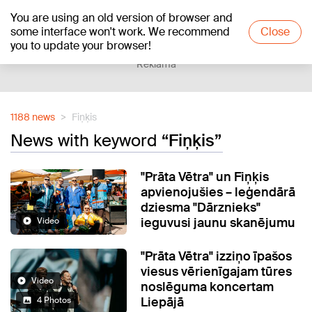
You are using an old version of browser and
+12
°C
some interface won't work. We recommend
Close
you to update your browser!
Reklāma
1188 news
Fiņķis
News with keyword
“Fiņķis”
"Prāta Vētra" un Fiņķis
apvienojušies – leģendārā
dziesma "Dārznieks"
ieguvusi jaunu skanējumu
Video
"Prāta Vētra" izziņo īpašos
viesus vērienīgajam tūres
Video
noslēguma koncertam
Liepājā
4 Photos