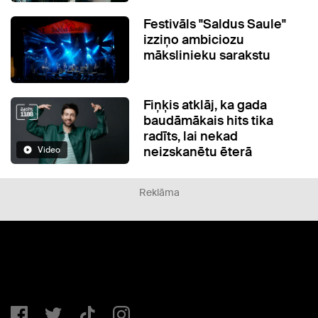
Festivāls "Saldus Saule"
izziņo ambiciozu
mākslinieku sarakstu
Fiņķis atklāj, ka gada
baudāmākais hits tika
radīts, lai nekad
neizskanētu ēterā
Video
Reklāma