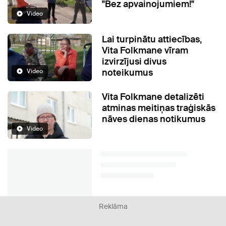
"Bez apvainojumiem!"
Video
Lai turpinātu attiecības,
Vita Folkmane vīram
izvirzījusi divus
noteikumus
Video
Vita Folkmane detalizēti
atminas meitiņas traģiskās
nāves dienas notikumus
Video
Reklāma