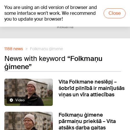
You are using an old version of browser and
+22
°C
some interface won't work. We recommend
Close
you to update your browser!
Reklāma
1188 news
Folkmaņu ģimene
News with keyword
“Folkmaņu
ģimene”
Vita Folkmane neslēpj –
šobrīd pilnībā ir mainījušās
viņas un vīra attiecības
Video
Folkmaņu ģimene
pārmaiņu priekšā – Vita
atsāks darba gaitas