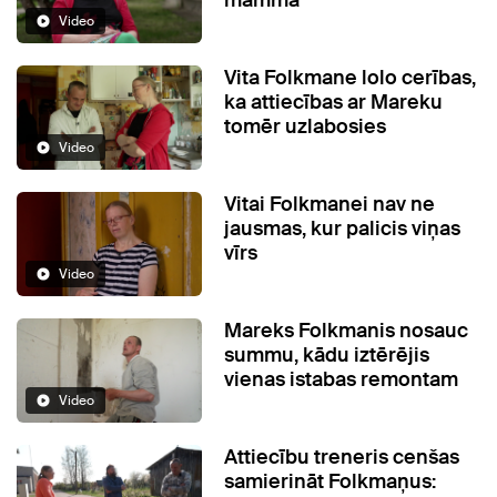
mamma"
Video
Vita Folkmane lolo cerības,
ka attiecības ar Mareku
tomēr uzlabosies
Video
Vitai Folkmanei nav ne
jausmas, kur palicis viņas
vīrs
Video
Mareks Folkmanis nosauc
summu, kādu iztērējis
vienas istabas remontam
Video
Attiecību treneris cenšas
samierināt Folkmaņus: