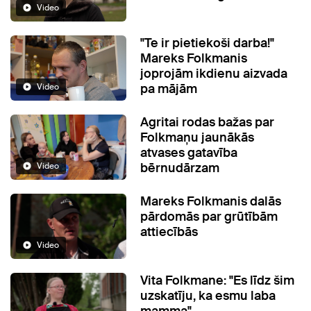
Video
"Te ir pietiekoši darba!"
Mareks Folkmanis
joprojām ikdienu aizvada
pa mājām
Video
Agritai rodas bažas par
Folkmaņu jaunākās
atvases gatavība
bērnudārzam
Video
Mareks Folkmanis dalās
pārdomās par grūtībām
attiecībās
Video
Vita Folkmane: "Es līdz šim
uzskatīju, ka esmu laba