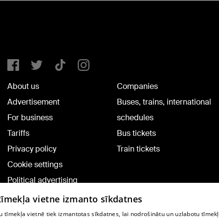
About us
Companies
Advertisement
Buses, trains, international
For business
schedules
Tariffs
Bus tickets
Privacy policy
Train tickets
Cookie settings
Political advertising
Cookie policy
 tīmekļa vietne izmanto sīkdatnes
Commenting terms
 tīmekļa vietnē tiek izmantotas sīkdatnes, lai nodrošinātu un uzlabotu tīmek