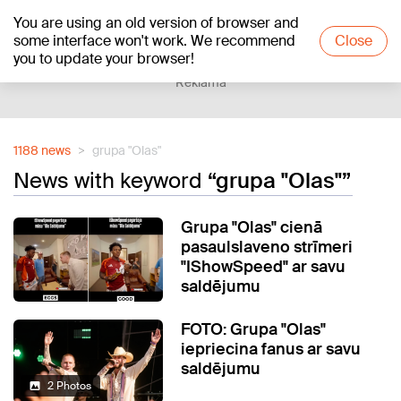
You are using an old version of browser and
+16
°C
some interface won't work. We recommend
Close
you to update your browser!
Reklāma
1188 news
grupa "Olas"
News with keyword
“grupa "Olas"”
Grupa "Olas" cienā
pasaulslaveno strīmeri
"IShowSpeed" ar savu
saldējumu
FOTO: Grupa "Olas"
iepriecina fanus ar savu
saldējumu
2 Photos