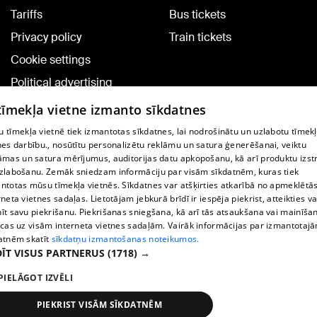
Tariffs
Bus tickets
Privacy policy
Train tickets
Cookie settings
Political advertising
Cookie policy
 tīmekļa vietne izmanto sīkdatnes
Commenting terms
 tīmekļa vietnē tiek izmantotas sīkdatnes, lai nodrošinātu un uzlabotu tīmek
nes darbību., nosūtītu personalizētu reklāmu un satura ģenerēšanai, veiktu
āmas un satura mērījumus, auditorijas datu apkopošanu, kā arī produktu izst
TV program
zlabošanu. Zemāk sniedzam informāciju par visām sīkdatnēm, kuras tiek
Contract rules
ntotas mūsu tīmekļa vietnēs. Sīkdatnes var atšķirties atkarībā no apmeklētā
rneta vietnes sadaļas. Lietotājam jebkurā brīdī ir iespēja piekrist, atteikties va
360 Ziņu kontakti
īt savu piekrišanu. Piekrišanas sniegšana, kā arī tās atsaukšana vai mainīša
ecas uz visām interneta vietnes sadaļām. Vairāk informācijas par izmantotaj
Helio Media
atnēm skatīt
sīkdatņu izmantošanas noteikumos.
ĪT VISUS PARTNERUS
(1718) →
Vortal assistance service: e-mail -
info@1188.lv
PIELĀGOT IZVĒLI
Copyright © 2004-2026 SIA HELIO MEDIA.
All rights reserved.
PIEKRIST VISĀM SĪKDATNĒM