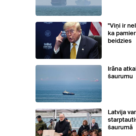
"Viņi ir n
ka pamier
beidzies
Irāna atk
šaurumu
Latvija va
starptaut
šaurumā