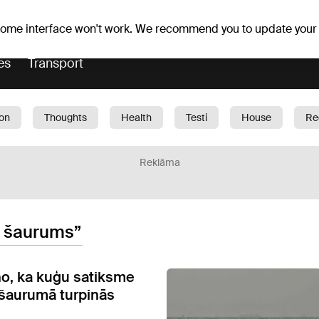
Weather forecast
Horoscopes
 some interface won't work. We recommend you to update your
es
Transport
ion
Thoughts
Health
Testi
House
Re
dren
Car
1188 play
Sport
Business
G
Reklāma
 šaurums”
o, ka kuģu satiksme
šaurumā turpinās