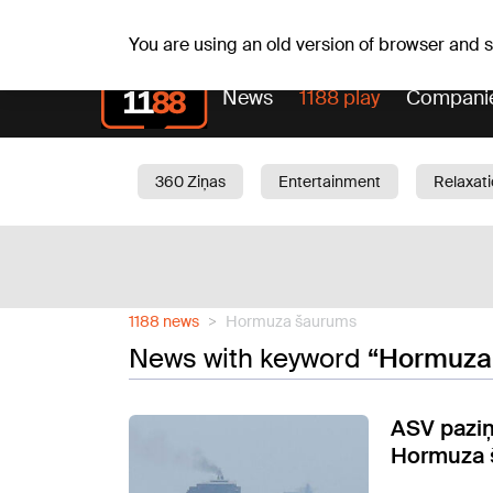
Fr, 07.08.2026.
+17
°C
Alfrēds, Fredis, Madars
You are using an old version of browser and
News
1188 play
Compani
360 Ziņas
Entertainment
Relaxat
Current
Traffic
Beauty
Chil
1188 news
Hormuza šaurums
News with keyword
“Hormuza
ASV paziņ
Hormuza 