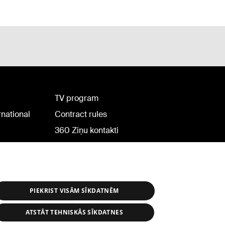
TV program
rnational
Contract rules
360 Ziņu kontakti
Helio Media
PIEKRIST VISĀM SĪKDATNĒM
ATSTĀT TEHNISKĀS SĪKDATNES