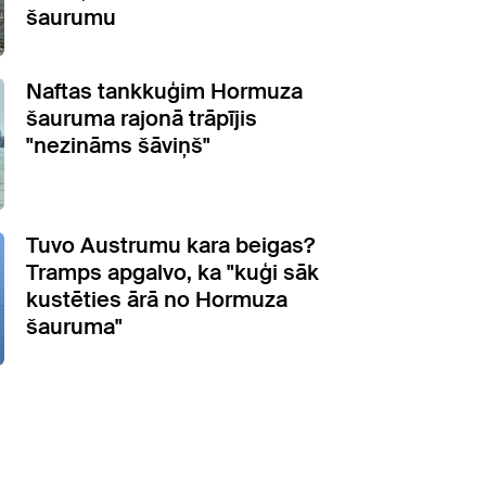
šaurumu
Naftas tankkuģim Hormuza
šauruma rajonā trāpījis
"nezināms šāviņš"
Tuvo Austrumu kara beigas?
Tramps apgalvo, ka "kuģi sāk
kustēties ārā no Hormuza
šauruma"