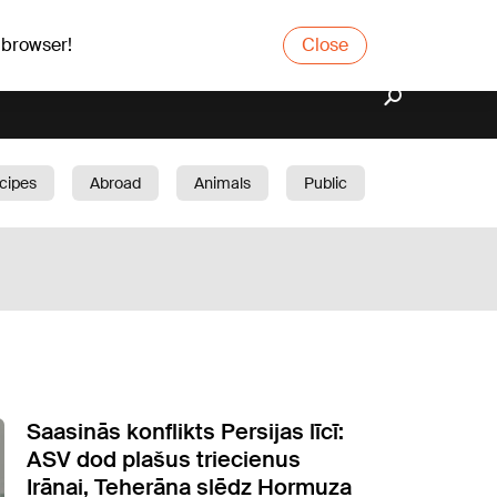
 browser!
Close
cipes
Abroad
Animals
Public
arden
Saasinās konflikts Persijas līcī:
ASV dod plašus triecienus
Irānai, Teherāna slēdz Hormuza