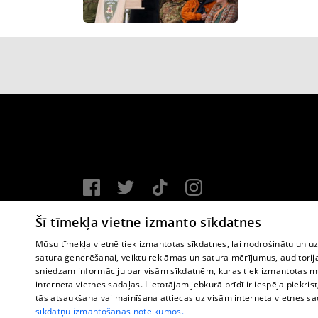
Vortal assistance service: e-mail -
info@1188.lv
Šī tīmekļa vietne izmanto sīkdatnes
Copyright © 2004-2026 SIA HELIO MEDIA.
Mūsu tīmekļa vietnē tiek izmantotas sīkdatnes, lai nodrošinātu un u
satura ģenerēšanai, veiktu reklāmas un satura mērījumus, auditorij
All rights reserved.
sniedzam informāciju par visām sīkdatnēm, kuras tiek izmantotas mū
interneta vietnes sadaļas. Lietotājam jebkurā brīdī ir iespēja piekrist
tās atsaukšana vai mainīšana attiecas uz visām interneta vietnes s
sīkdatņu izmantošanas noteikumos.