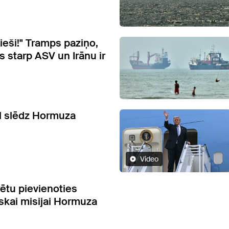
elieši!" Tramps paziņo,
s starp ASV un Irānu ir
al slēdz Hormuza
Video
rētu pievienoties
iskai misijai Hormuza