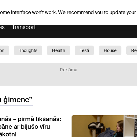
Weather forecast
Horoscopes
 some interface won't work. We recommend you to update your
es
Transport
ion
Thoughts
Health
Testi
House
Re
dren
Car
1188 play
Sport
Business
G
Reklāma
 ģimene”
anās – pirmā tikšanās:
āne ar bijušo vīru
ākotni