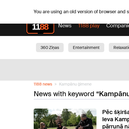
Fr, 07.08.2026.
+20
°C
Alfrēds, Fredis, Madars
You are using an old version of browser and
News
1188 play
Compani
360 Ziņas
Entertainment
Relaxat
Current
Traffic
Beauty
Chil
1188 news
Kampānu ģimene
News with keyword
“Kampānu
Pēc šķirš
Ieva Kamp
pārrunā n