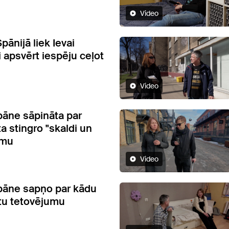
Video
pānijā liek Ievai
apsvērt iespēju ceļot
Video
āne sāpināta par
a stingro "skaldi un
īmu
Video
pāne sapņo par kādu
tu tetovējumu