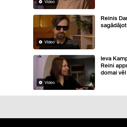
Video
Reinis Dar
sagādājot 
Video
Ieva Kamp
Reini app
domai vēl 
Video