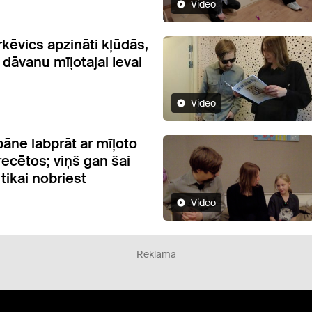
Video
kēvics apzināti kļūdās,
dāvanu mīļotajai Ievai
Video
āne labprāt ar mīļoto
recētos; viņš gan šai
tikai nobriest
Video
Reklāma