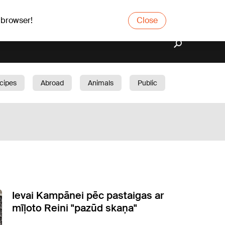
 browser!
Close
cipes
Abroad
Animals
Public
arden
Ievai Kampānei pēc pastaigas ar
mīļoto Reini "pazūd skaņa"