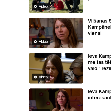
Video
Vilšanās S
Kampānei 
vienai
Video
Ieva Kamp
meitas tēt
valdi" rež
Video
Ieva Kam
interesan