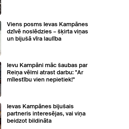
Viens posms Ievas Kampānes
dzīvē noslēdzies – šķirta viņas
un bijušā vīra laulība
Ievu Kampāni māc šaubas par
Reiņa vēlmi atrast darbu: "Ar
mīlestību vien nepietiek!"
Ievas Kampānes bijušais
partneris interesējas, vai viņa
beidzot bildināta