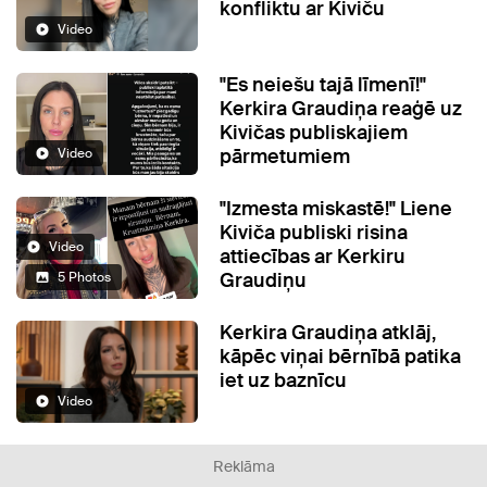
konfliktu ar Kiviču
Video
"Es neiešu tajā līmenī!"
Kerkira Graudiņa reaģē uz
Kivičas publiskajiem
pārmetumiem
Video
"Izmesta miskastē!" Liene
Kiviča publiski risina
Video
attiecības ar Kerkiru
Graudiņu
5 Photos
Kerkira Graudiņa atklāj,
kāpēc viņai bērnībā patika
iet uz baznīcu
Video
Reklāma