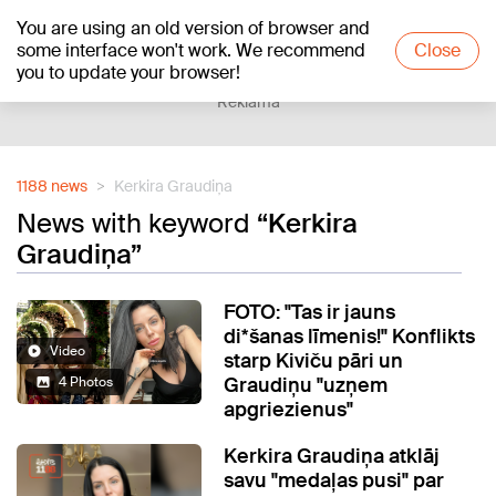
You are using an old version of browser and
+26
°C
some interface won't work. We recommend
Close
you to update your browser!
Reklāma
1188 news
Kerkira Graudiņa
News with keyword
“Kerkira
Graudiņa”
FOTO: "Tas ir jauns
di*šanas līmenis!" Konflikts
Video
starp Kiviču pāri un
Graudiņu "uzņem
4 Photos
apgriezienus"
Kerkira Graudiņa atklāj
savu "medaļas pusi" par