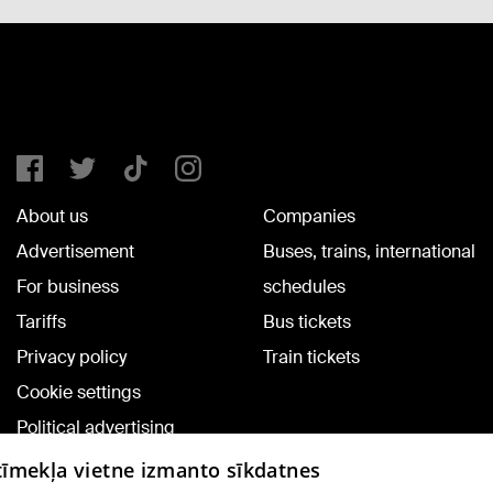
About us
Companies
Advertisement
Buses, trains, international
For business
schedules
Tariffs
Bus tickets
Privacy policy
Train tickets
Cookie settings
Political advertising
Cookie policy
 tīmekļa vietne izmanto sīkdatnes