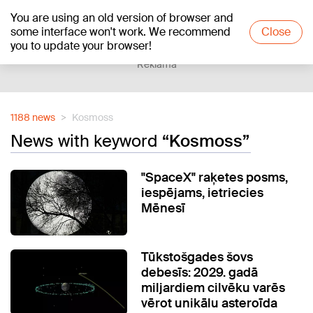
You are using an old version of browser and
+17
°C
some interface won't work. We recommend
Close
you to update your browser!
Reklāma
1188 news
Kosmoss
News with keyword
“Kosmoss”
"SpaceX" raķetes posms,
iespējams, ietriecies
Mēnesī
Tūkstošgades šovs
debesīs: 2029. gadā
miljardiem cilvēku varēs
vērot unikālu asteroīda