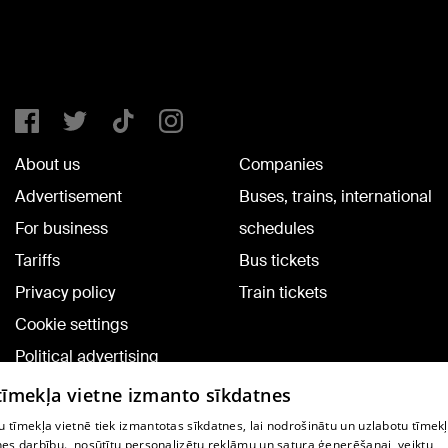
About us
Companies
Advertisement
Buses, trains, international
For business
schedules
Tariffs
Bus tickets
Privacy policy
Train tickets
Cookie settings
Political advertising
Cookie policy
 tīmekļa vietne izmanto sīkdatnes
Commenting terms
 tīmekļa vietnē tiek izmantotas sīkdatnes, lai nodrošinātu un uzlabotu tīmek
nes darbību., nosūtītu personalizētu reklāmu un satura ģenerēšanai, veiktu