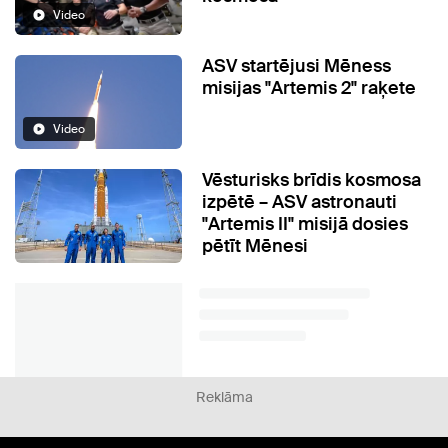
Video
ASV startējusi Mēness
misijas "Artemis 2" raķete
Video
Vēsturisks brīdis kosmosa
izpētē – ASV astronauti
"Artemis II" misijā dosies
pētīt Mēnesi
Reklāma