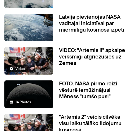
Latvija pievienojas NASA
vadītajai iniciatīvai par
miermīlīgu kosmosa izpēti
VIDEO: "Artemis II" apkalpe
veiksmīgi atgriezusies uz
Zemes
Video
FOTO: NASA pirmo reizi
vēsturē iemūžinājusi
Mēness "tumšo pusi"
14 Photos
"Artemis 2" veicis cilvēka
visu laiku tālāko lidojumu
kosmosā