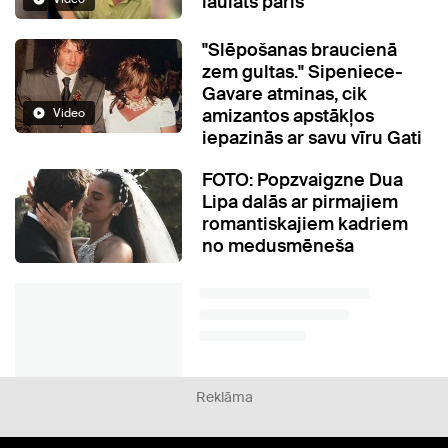
laulāts pāris
"Slēpošanas braucienā
zem gultas." Sipeniece-
Gavare atminas, cik
amizantos apstākļos
Video
iepazinās ar savu vīru Gati
FOTO: Popzvaigzne Dua
Lipa dalās ar pirmajiem
romantiskajiem kadriem
no medusmēneša
Reklāma