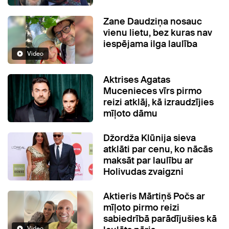
Zane Daudziņa nosauc
vienu lietu, bez kuras nav
iespējama ilga laulība
Video
Aktrises Agatas
Mucenieces vīrs pirmo
reizi atklāj, kā izraudzījies
mīļoto dāmu
Džordža Klūnija sieva
atklāti par cenu, ko nācās
maksāt par laulību ar
Holivudas zvaigzni
Aktieris Mārtiņš Počs ar
mīļoto pirmo reizi
sabiedrībā parādījušies kā
Video