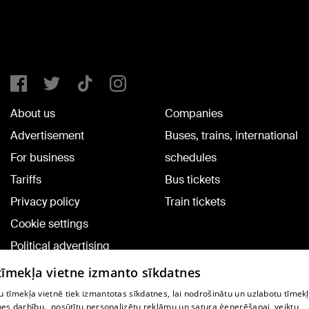
About us
Companies
Advertisement
Buses, trains, international
For business
schedules
Tariffs
Bus tickets
Privacy policy
Train tickets
Cookie settings
Political advertising
Cookie policy
 tīmekļa vietne izmanto sīkdatnes
Commenting terms
 tīmekļa vietnē tiek izmantotas sīkdatnes, lai nodrošinātu un uzlabotu tīmek
nes darbību., nosūtītu personalizētu reklāmu un satura ģenerēšanai, veiktu