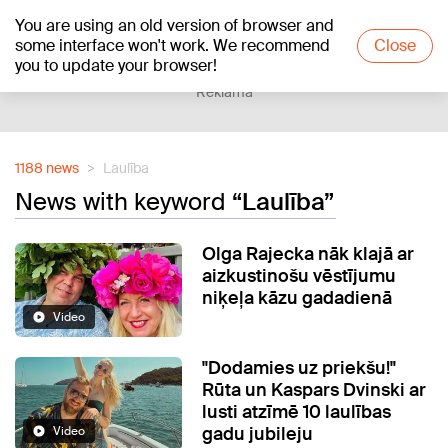
You are using an old version of browser and
+19
°C
some interface won't work. We recommend
Close
you to update your browser!
Reklāma
1188 news
Laulība
News with keyword
“Laulība”
Olga Rajecka nāk klajā ar
aizkustinošu vēstījumu
niķeļa kāzu gadadienā
Video
"Dodamies uz priekšu!"
Rūta un Kaspars Dvinski ar
lusti atzīmē 10 laulības
gadu jubileju
Video