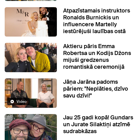
Atpazīstamais instruktors
Ronalds Burnickis un
influencere Martelly
iestūrējuši laulības ostā
Aktieru pāris Emma
Robertsa un Kodijs Džons
mijuši gredzenus
romantiskā ceremonijā
Jāņa Jarāna padoms
pāriem: "Neplāties, dzīvo
savu dzīvi!"
Video
Jau 25 gadi kopā! Gundars
un Jurate Silaktiņi atzīmē
sudrabkāzas