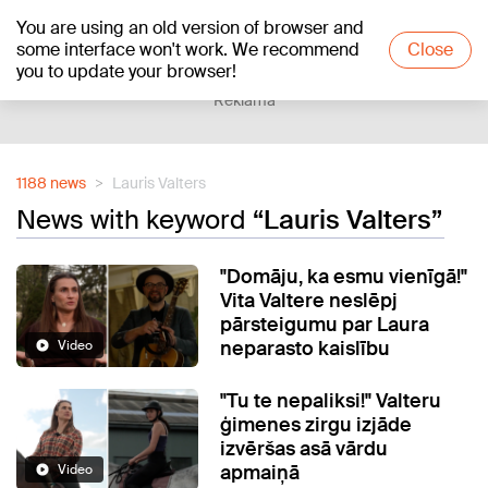
You are using an old version of browser and
+20
°C
some interface won't work. We recommend
Close
you to update your browser!
Reklāma
1188 news
Lauris Valters
News with keyword
“Lauris Valters”
"Domāju, ka esmu vienīgā!"
Vita Valtere neslēpj
pārsteigumu par Laura
neparasto kaislību
Video
"Tu te nepaliksi!" Valteru
ģimenes zirgu izjāde
izvēršas asā vārdu
apmaiņā
Video