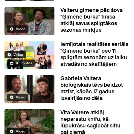
Valteru ģimene pēc šova
"Ģimene burkā" finiša
atklāj savus spilgtākos
sezonas mirkļus
Video
Iemīļotais realitātes seriāls
"Ģimene burkā" pēc 11
Video
spilgtām sezonām uz laiku
atvadās no skatītājiem
10 Photos
Gabriela Valtera
bioloģiskais tēvs beidzot
atzīst, kāpēc 17 gadus
izvairījās no dēla
Video
Vita Valtere atklāj
neparastu knifu, kā
lūpukrāsu saglabāt siltu
pat ziemā
Video