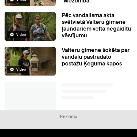
"Mežonība!"
Pēc vandalisma akta
svētvietā Valteru ģimene
ļaundariem velta negaidītu
vēstījumu
Video
Valteru ģimene šokēta par
vandaļu pastrādāto
postažu Ķeguma kapos
Video
Reklāma