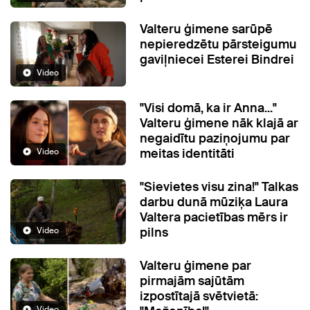
Valteru ģimene sarūpē
nepieredzētu pārsteigumu
gaviļniecei Esterei Bindrei
Video
"Visi domā, ka ir Anna..."
Valteru ģimene nāk klajā ar
negaidītu paziņojumu par
meitas identitāti
Video
"Sievietes visu zina!" Talkas
darbu dunā mūziķa Laura
Valtera pacietības mērs ir
pilns
Video
Valteru ģimene par
pirmajām sajūtām
izpostītajā svētvietā:
Video