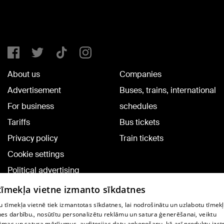
About us
Companies
Advertisement
Buses, trains, international
For business
schedules
Tariffs
Bus tickets
Privacy policy
Train tickets
Cookie settings
Political advertising
Cookie policy
 tīmekļa vietne izmanto sīkdatnes
Commenting terms
 tīmekļa vietnē tiek izmantotas sīkdatnes, lai nodrošinātu un uzlabotu tīmek
nes darbību., nosūtītu personalizētu reklāmu un satura ģenerēšanai, veiktu
āmas un satura mērījumus, auditorijas datu apkopošanu, kā arī produktu izst