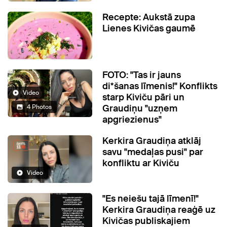
Recepte: Aukstā zupa
Lienes Kivičas gaumē
FOTO: "Tas ir jauns
di*šanas līmenis!" Konflikts
Video
starp Kiviču pāri un
Graudiņu "uzņem
4 Photos
apgriezienus"
Kerkira Graudiņa atklāj
savu "medaļas pusi" par
konfliktu ar Kiviču
Video
"Es neiešu tajā līmenī!"
Kerkira Graudiņa reaģē uz
Kivičas publiskajiem