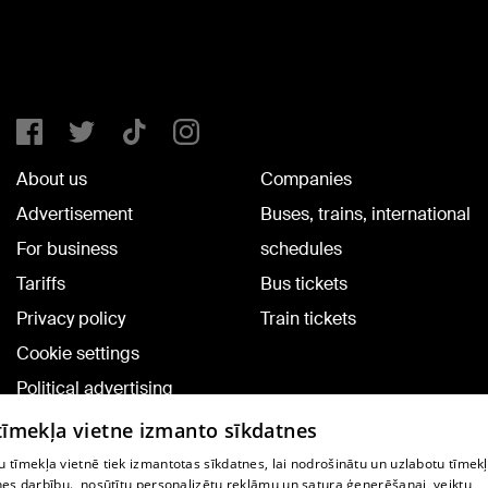
About us
Companies
Advertisement
Buses, trains, international
For business
schedules
Tariffs
Bus tickets
Privacy policy
Train tickets
Cookie settings
Political advertising
Cookie policy
 tīmekļa vietne izmanto sīkdatnes
Commenting terms
 tīmekļa vietnē tiek izmantotas sīkdatnes, lai nodrošinātu un uzlabotu tīmek
nes darbību., nosūtītu personalizētu reklāmu un satura ģenerēšanai, veiktu