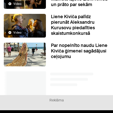
un prāto par sekām
Video
Liene Kiviča palīdz
pierunāt Aleksandru
Kurusovu piedalīties
skaistumkonkursā
Video
Par nopelnīto naudu Liene
Kiviča ģimenei sagādājusi
ceļojumu
Reklāma