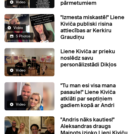
pārmetumiem
Video
"Izmesta miskastē!" Liene
Kiviča publiski risina
Video
attiecības ar Kerkiru
Graudiņu
5 Photos
Liene Kiviča ar prieku
noslēdz savu
personālizstādi Dikļos
Video
"Tu man esi visa mana
pasaule!" Liene Kiviča
atklāti par septiņiem
gadiem kopā ar Andri
Video
"Andris nāks kauties!"
Aleksandras draugs
Mainots izjoko Lieni Kiviču