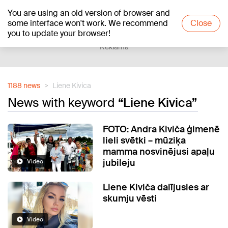
You are using an old version of browser and
+21
°C
some interface won't work. We recommend
Close
you to update your browser!
Reklāma
1188 news
Liene Kivica
News with keyword
“Liene Kivica”
FOTO: Andra Kiviča ģimenē
lieli svētki – mūziķa
mamma nosvinējusi apaļu
jubileju
Video
Liene Kiviča dalījusies ar
skumju vēsti
Video