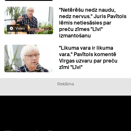
"Netērēšu nedz naudu,
nedz nervus." Juris Pavītols
lēmis netiesāsies par
preču zīmes "Līvi"
Video
izmantošanu
"Likuma vara ir likuma
vara." Pavītols komentē
Virgas uzvaru par preču
zīmi "Līvi"
Reklāma