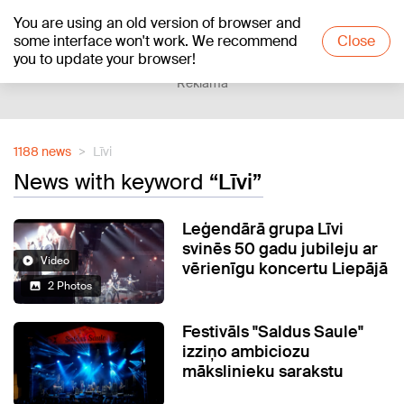
You are using an old version of browser and
+18
°C
some interface won't work. We recommend
Close
you to update your browser!
Reklāma
1188 news
Līvi
News with keyword
“Līvi”
Leģendārā grupa Līvi
svinēs 50 gadu jubileju ar
Video
vērienīgu koncertu Liepājā
2 Photos
Festivāls "Saldus Saule"
izziņo ambiciozu
mākslinieku sarakstu