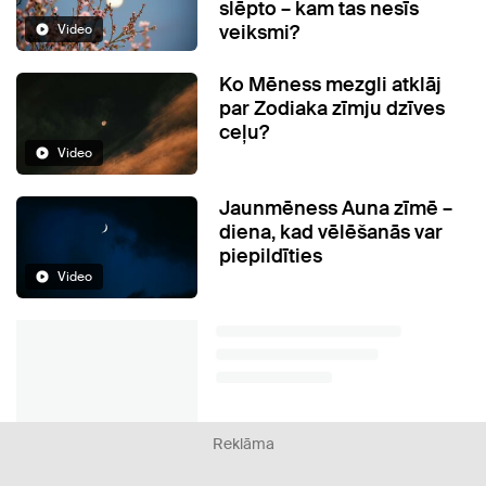
slēpto – kam tas nesīs
veiksmi?
Video
Ko Mēness mezgli atklāj
par Zodiaka zīmju dzīves
ceļu?
Video
Jaunmēness Auna zīmē –
diena, kad vēlēšanās var
piepildīties
Video
Reklāma