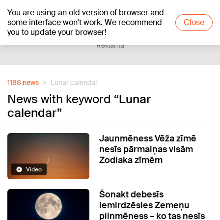
You are using an old version of browser and
+25
°C
some interface won't work. We recommend
Close
you to update your browser!
Reklāma
1188 news
Lunar calendar
News with keyword
“Lunar
calendar”
Jaunmēness Vēža zīmē
nesīs pārmaiņas visām
Zodiaka zīmēm
Video
Šonakt debesīs
iemirdzēsies Zemeņu
pilnmēness – ko tas nesīs