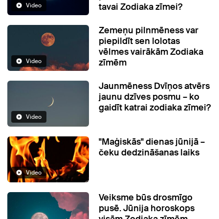
tavai Zodiaka zīmei?
Video
Zemeņu pilnmēness var
piepildīt sen lolotas
vēlmes vairākām Zodiaka
zīmēm
Video
Jaunmēness Dvīņos atvērs
jaunu dzīves posmu – ko
gaidīt katrai zodiaka zīmei?
Video
"Maģiskās" dienas jūnijā –
čeku dedzināšanas laiks
Video
Veiksme būs drosmīgo
pusē. Jūnija horoskops