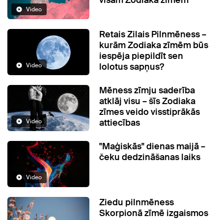
visām Zodiaka zīmēm
Video
Retais Zilais Pilnmēness –
kurām Zodiaka zīmēm būs
iespēja piepildīt sen
lolotus sapņus?
Video
Mēness zīmju saderība
atklāj visu – šīs Zodiaka
zīmes veido visstiprākās
attiecības
Video
"Maģiskās" dienas maijā –
čeku dedzināšanas laiks
Video
Ziedu pilnmēness
Skorpionā zīmē izgaismos