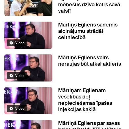
mēnešus dzīvo katrs savā
valstī
Mārtiņš Egliens saņēmis
aicinājumu strādāt
celtniecībā
Video
Mārtiņš Egliens vairs
neraujas būt atkal aktieris
Video
Mārtiņam Eglienam
veselības dēļ
nepieciešamas īpašas
injekcijas kaklā
Video
Mārtiņš Egliens par savas