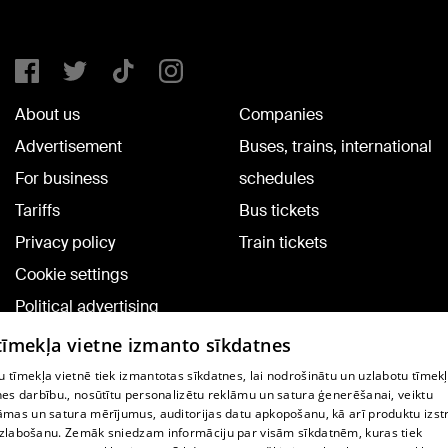
About us
Companies
Advertisement
Buses, trains, international
For business
schedules
Tariffs
Bus tickets
Privacy policy
Train tickets
Cookie settings
Political advertising
Cookie policy
 tīmekļa vietne izmanto sīkdatnes
Commenting terms
 tīmekļa vietnē tiek izmantotas sīkdatnes, lai nodrošinātu un uzlabotu tīmek
nes darbību., nosūtītu personalizētu reklāmu un satura ģenerēšanai, veiktu
āmas un satura mērījumus, auditorijas datu apkopošanu, kā arī produktu izst
TV program
zlabošanu. Zemāk sniedzam informāciju par visām sīkdatnēm, kuras tiek