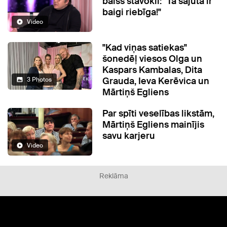
balss stāvokli: "Tā sajūta ir
baigi riebīga!"
Video
"Kad viņas satiekas"
šonedēļ viesos Olga un
Kaspars Kambalas, Dita
Grauda, Ieva Kerēvica un
3 Photos
Mārtiņš Egliens
Par spīti veselības likstām,
Mārtiņš Egliens mainījis
savu karjeru
Video
Reklāma