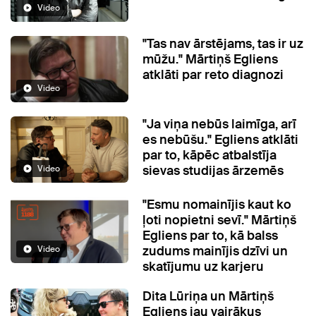
Video
"Tas nav ārstējams, tas ir uz
mūžu." Mārtiņš Egliens
atklāti par reto diagnozi
Video
"Ja viņa nebūs laimīga, arī
es nebūšu." Egliens atklāti
par to, kāpēc atbalstīja
sievas studijas ārzemēs
Video
"Esmu nomainījis kaut ko
ļoti nopietni sevī." Mārtiņš
Egliens par to, kā balss
zudums mainījis dzīvi un
Video
skatījumu uz karjeru
Dita Lūriņa un Mārtiņš
Egliens jau vairākus