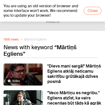
You are using an old version of browser and
+17
°C
some interface won't work. We recommend
Close
you to update your browser!
Reklāma
1188 news
Mārtiņš Egliens
News with keyword
“Mārtiņš
Egliens”
"Dievs mani sargā!" Mārtiņš
Egliens atklāj neticamu
sakritību grūtākajā dzīves
posmā
Video
"Veco Mārtiņu es negribu."
Egliens atzīst, ka vairs
necenšas būt tāds kā agrāk