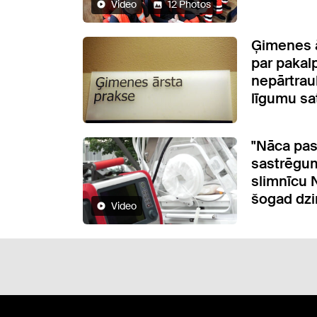
Video
12 Photos
Ģimenes ār
par paka
nepārtrauk
līgumu sa
"Nāca pasa
sastrēgum
slimnīcu
šogad dzi
Video