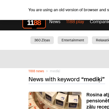
Fr, 07.08.2026.
+18
°C
Alfrēds, Fredis, Madars
You are using an old version of browser and
News
1188 play
Compani
360 Ziņas
Entertainment
Relaxat
Current
Traffic
Beauty
Chil
1188 news
mediķi
News with keyword
“mediķi”
Rosina at
pensionēt
zāļu rece