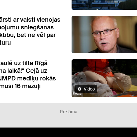
sti ar valsti vienojas
lpojumu sniegšanas
tību, bet ne vēl par
turu
ulē uz tilta Rīgā
a laikā!" Ceļā uz
 NMPD mediķu rokās
muši 16 mazuļi
Video
Reklāma