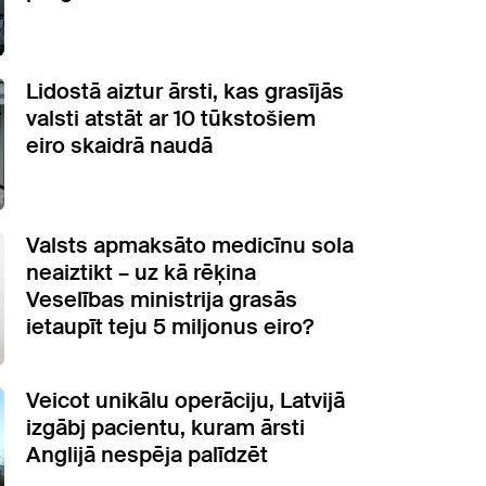
Lidostā aiztur ārsti, kas grasījās
valsti atstāt ar 10 tūkstošiem
eiro skaidrā naudā
Valsts apmaksāto medicīnu sola
neaiztikt – uz kā rēķina
Veselības ministrija grasās
ietaupīt teju 5 miljonus eiro?
Veicot unikālu operāciju, Latvijā
izgābj pacientu, kuram ārsti
Anglijā nespēja palīdzēt