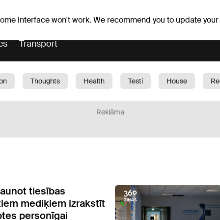
Weather forecast
Horoscopes
 some interface won't work. We recommend you to update your
es
Transport
ion
Thoughts
Health
Testi
House
Re
dren
Car
1188 play
Sport
Business
G
Reklāma
jaunot tiesības
iem mediķiem izrakstīt
ptes personīgai