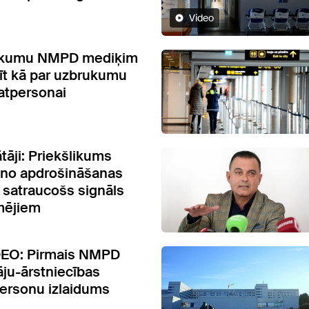
Video
ukumu NMPD mediķim
īt kā par uzbrukumu
atpersonai
tāji: Priekšlikums
s no apdrošināšanas
r satraucošs signāls
mējiem
EO: Pirmais NMPD
āju-ārstniecības
personu izlaidums