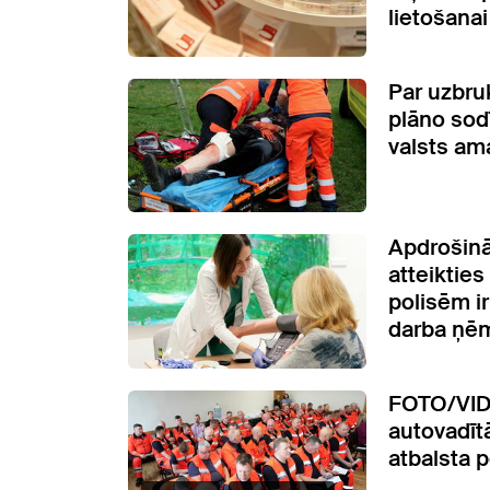
lietošanai
Par uzbr
plāno sod
valsts am
Apdrošinā
atteiktie
polisēm i
darba ņē
FOTO/VID
autovadīt
atbalsta 