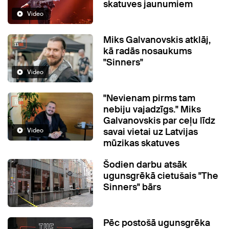
skatuves jaunumiem
Video
Miks Galvanovskis atklāj,
kā radās nosaukums
"Sinners"
Video
"Nevienam pirms tam
nebiju vajadzīgs." Miks
Galvanovskis par ceļu līdz
savai vietai uz Latvijas
Video
mūzikas skatuves
Šodien darbu atsāk
ugunsgrēkā cietušais "The
Sinners" bārs
Pēc postošā ugunsgrēka