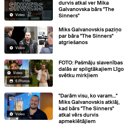
durvis atkal ver Mika
Galvanovska bārs "The
Sinners"
Video
Miks Galvanovskis paziņo
par bāra "The Sinners"
atgriešanos
Video
FOTO: Pašmāju slavenības
dalās ar spilgtākajiem Līgo
Video
svētku mirkļiem
6 Photos
"Darām visu, ko varam..."
Miks Galvanovskis atklāj,
kad bārs "The Sinners"
atkal vērs durvis
Video
apmeklētājiem