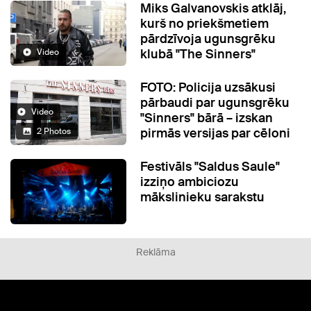
Miks Galvanovskis atklāj,
kurš no priekšmetiem
pārdzīvoja ugunsgrēku
klubā "The Sinners"
Video
FOTO: Policija uzsākusi
pārbaudi par ugunsgrēku
Video
"Sinners" bārā – izskan
pirmās versijas par cēloni
2 Photos
Festivāls "Saldus Saule"
izziņo ambiciozu
mākslinieku sarakstu
Reklāma