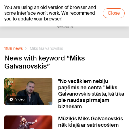
You are using an old version of browser and
+24
°C
some interface won't work. We recommend
Close
you to update your browser!
Reklāma
1188 news
Miks Galvanovskis
News with keyword
“Miks
Galvanovskis”
"No vecākiem nebiju
paņēmis ne centa." Miks
Galvanovskis stāsta, kā tika
pie naudas pirmajam
Video
biznesam
Mūziķis Miks Galvanovskis
nāk klajā ar satriecošiem