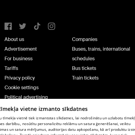
About us
Companies
Advertisement
Buses, trains, international
For business
schedules
Tariffs
Bus tickets
Privacy policy
Train tickets
Cookie settings
Political advertising
Cookie policy
 tīmekļa vietne izmanto sīkdatnes
Commenting terms
 tīmekļa vietnē tiek izmantotas sīkdatnes, lai nodrošinātu un uzlabotu tīmek
nes darbību., nosūtītu personalizētu reklāmu un satura ģenerēšanai, veiktu
āmas un satura mērījumus, auditorijas datu apkopošanu, kā arī produktu izst
TV program