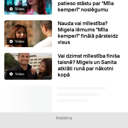
patieso stāstu par "Mīla
kemperī" noslēgumu
Video
Nauda vai mīlestība?
Migela lēmums "Mīla
kemperī" finālā pārsteidz
visus
Video
Vai dzimst mīlestība finiša
taisnē? Migels un Sanita
atklāti runā par nākotni
kopā
Video
Reklāma