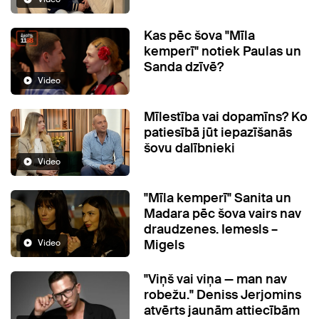
Kas pēc šova "Mīla
kemperī" notiek Paulas un
Sanda dzīvē?
Video
Mīlestība vai dopamīns? Ko
patiesībā jūt iepazīšanās
šovu dalībnieki
Video
"Mīla kemperī" Sanita un
Madara pēc šova vairs nav
draudzenes. Iemesls –
Migels
Video
"Viņš vai viņa — man nav
robežu." Deniss Jerjomins
atvērts jaunām attiecībām