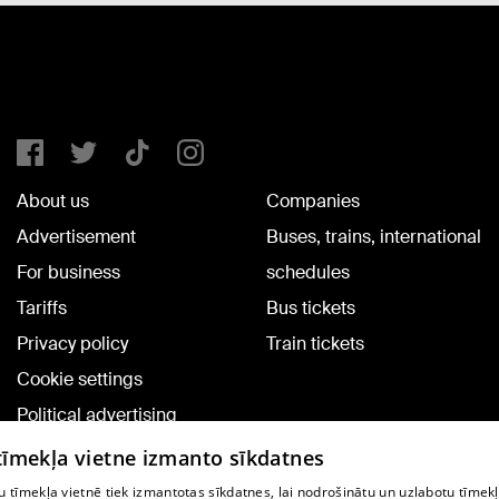
About us
Companies
Advertisement
Buses, trains, international
For business
schedules
Tariffs
Bus tickets
Privacy policy
Train tickets
Cookie settings
Political advertising
Cookie policy
 tīmekļa vietne izmanto sīkdatnes
Commenting terms
 tīmekļa vietnē tiek izmantotas sīkdatnes, lai nodrošinātu un uzlabotu tīmek