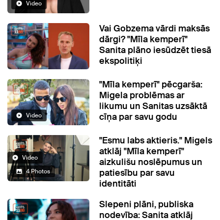
Video
Vai Gobzema vārdi maksās
dārgi? "Mīla kemperī"
Sanita plāno iesūdzēt tiesā
ekspolitiķi
"Mīla kemperī" pēcgarša:
Migela problēmas ar
likumu un Sanitas uzsāktā
cīņa par savu godu
Video
"Esmu labs aktieris." Migels
atklāj "Mīla kemperī"
Video
aizkulišu noslēpumus un
patiesību par savu
4 Photos
identitāti
Slepeni plāni, publiska
nodevība: Sanita atklāj