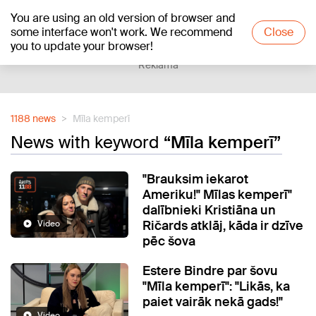
You are using an old version of browser and
+20
°C
some interface won't work. We recommend
Close
you to update your browser!
Reklāma
1188 news
Mīla kemperī
News with keyword
“Mīla kemperī”
"Brauksim iekarot
Ameriku!" Mīlas kemperī"
dalībnieki Kristiāna un
Ričards atklāj, kāda ir dzīve
Video
pēc šova
Estere Bindre par šovu
"Mīla kemperī": "Likās, ka
paiet vairāk nekā gads!"
Video