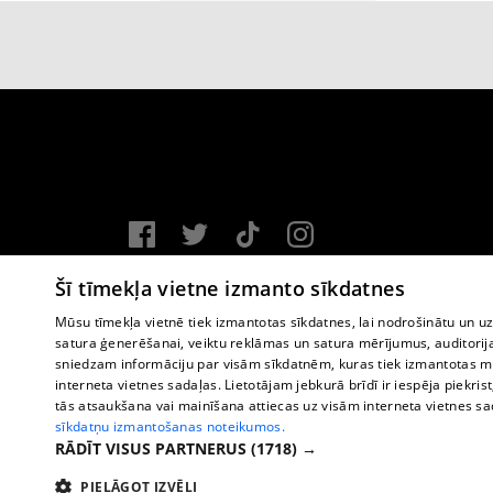
Vortal assistance service: e-mail -
info@1188.lv
Šī tīmekļa vietne izmanto sīkdatnes
Copyright © 2004-2026 SIA HELIO MEDIA.
Mūsu tīmekļa vietnē tiek izmantotas sīkdatnes, lai nodrošinātu un u
satura ģenerēšanai, veiktu reklāmas un satura mērījumus, auditorij
All rights reserved.
sniedzam informāciju par visām sīkdatnēm, kuras tiek izmantotas mū
interneta vietnes sadaļas. Lietotājam jebkurā brīdī ir iespēja piekrist
tās atsaukšana vai mainīšana attiecas uz visām interneta vietnes s
sīkdatņu izmantošanas noteikumos.
RĀDĪT VISUS PARTNERUS
(1718) →
PIELĀGOT IZVĒLI