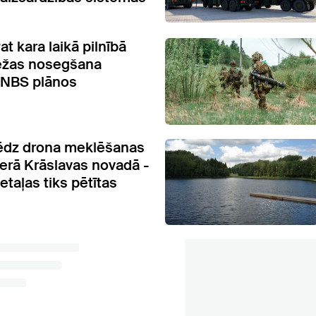
t kara laikā pilnībā
ežas nosegšana
t NBS plānos
ēdz drona meklēšanas
erā Krāslavas novadā -
etaļas tiks pētītas