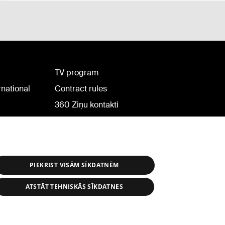
TV program
rnational
Contract rules
360 Ziņu kontakti
Helio Media
PIEKRIST VISĀM SĪKDATNĒM
ATSTĀT TEHNISKĀS SĪKDATNES