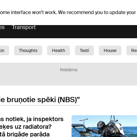
Weather forecast
Horoscopes
 some interface won't work. We recommend you to update your
es
Transport
ion
Thoughts
Health
Testi
House
Re
dren
Car
1188 play
Sport
Business
G
Reklāma
e bruņotie spēki (NBS)”
s notiek, ja inspektors
ķes uz radiatora?
ā brigāde parāda