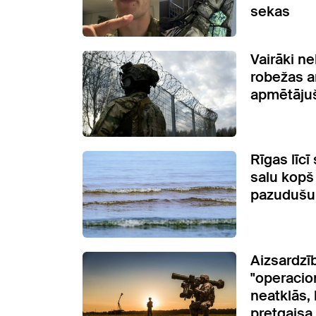
sekas
Vairāki ne
robežas a
apmētājuš
Rīgas līcī
salu kopš
pazudušu
Aizsardzīb
"operacio
neatklās,
pretgaisa