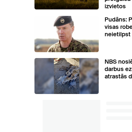
izvietos
Pudāns: Pa
visas rob
neietilps
NBS nosl
darbus ez
atrastās d