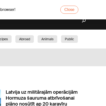
 browser!
Close
cipes
Abroad
Animals
Public
arden
Latvija uz militārajām operācijām
Hormuza šauruma atbrīvošanai
plāno nosūtīt ap 20 karavīru