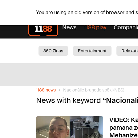
Fr, 07.08.2026.
+18
°C
Alfrēds, Fredis, Madars
You are using an old version of browser and
News
1188 play
Compani
360 Ziņas
Entertainment
Relaxat
Current
Traffic
Beauty
Chil
1188 news
Nacionālie bruņotie spēki (NBS)
News with keyword
“Nacionāli
VIDEO: Ka
pamana ze
Mehanizēt