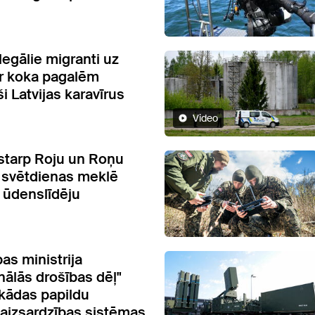
legālie migranti uz
r koka pagalēm
i Latvijas karavīrus
Video
 starp Roju un Roņu
 svētdienas meklē
 ūdenslīdēju
as ministrija
nālās drošības dēļ"
 kādas papildu
 aizsardzības sistēmas