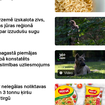
zemē izskalota zivs,
as jūras reģionā
 par izzudušu sugu
pagastā piemājas
bā konstatēts
slimības uzliesmojums
Video
 nelegālas noliktavas
n 3 tonnu ķiršu
tirgū