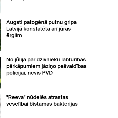
Augsti patogēnā putnu gripa
Latvijā konstatēta arī jūras
ērglim
No jūlija par dzīvnieku labturības
pārkāpumiem jāziņo pašvaldības
policijai, nevis PVD
"Reeva" nūdelēs atrastas
veselībai bīstamas baktērijas