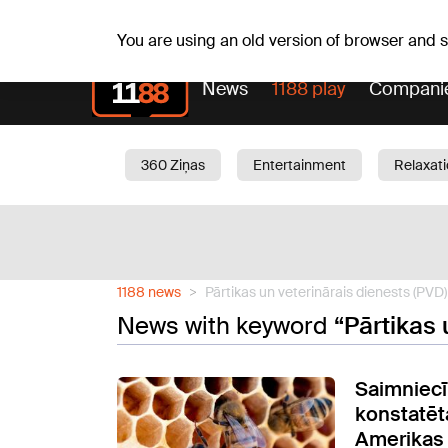
Fr, 07.08.2026.
+21
°C
Alfrēds, Fredis, Madars
You are using an old version of browser and
News
1188 play
Compani
360 Ziņas
Entertainment
Relaxat
Current
Traffic
Beauty
Chil
1188 news
Pārtikas un veterinārais dienests (PVD)
News with keyword
“Pārtikas 
Saimniec
konstatēt
Amerikas 