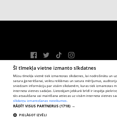
Vortal assistance service: e-mail -
info@1188.lv
Šī tīmekļa vietne izmanto sīkdatnes
Copyright © 2004-2026 SIA HELIO MEDIA.
Mūsu tīmekļa vietnē tiek izmantotas sīkdatnes, lai nodrošinātu un u
satura ģenerēšanai, veiktu reklāmas un satura mērījumus, auditorij
All rights reserved.
sniedzam informāciju par visām sīkdatnēm, kuras tiek izmantotas mū
interneta vietnes sadaļas. Lietotājam jebkurā brīdī ir iespēja piekrist
tās atsaukšana vai mainīšana attiecas uz visām interneta vietnes s
sīkdatņu izmantošanas noteikumos.
RĀDĪT VISUS PARTNERUS
(1718) →
PIELĀGOT IZVĒLI