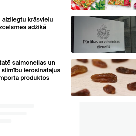
 aizliegtu krāsvielu
 izcelsmes adžikā
atē salmonellas un
 slimību ierosinātājus
importa produktos