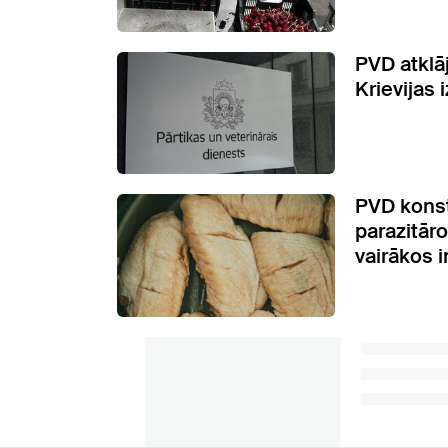
PVD atklāj
Krievijas
PVD konst
parazitāro
vairākos 