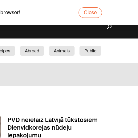
 browser!
Close
cipes
Abroad
Animals
Public
arden
PVD neielaiž Latvijā tūkstošiem
Dienvidkorejas nūdeļu
iepakojumu