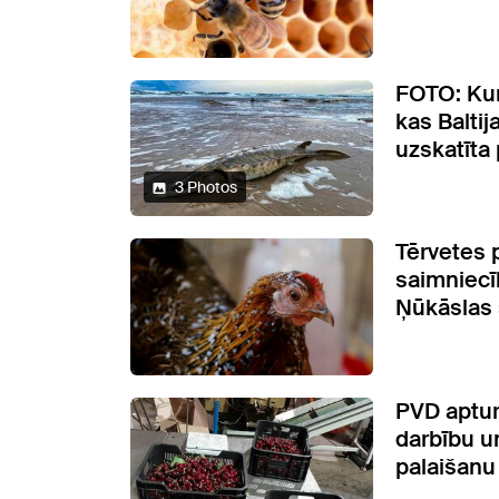
FOTO: Kur
kas Baltij
uzskatīta
3 Photos
Tērvetes 
saimniecī
Ņūkāslas 
PVD aptur
darbību u
palaišanu 