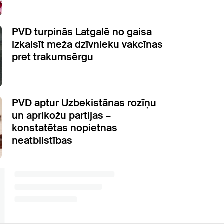
PVD turpinās Latgalē no gaisa
izkaisīt meža dzīvnieku vakcīnas
pret trakumsērgu
PVD aptur Uzbekistānas rozīņu
un aprikožu partijas –
konstatētas nopietnas
neatbilstības