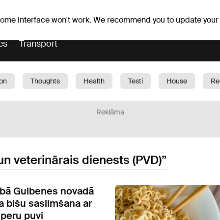
Weather forecast
Horoscopes
 some interface won't work. We recommend you to update your
es
Transport
ion
Thoughts
Health
Testi
House
Re
dren
Car
1188 play
Sport
Business
G
Reklāma
un veterinārais dienests (PVD)”
ībā Gulbenes novadā
a bišu saslimšana ar
peru puvi