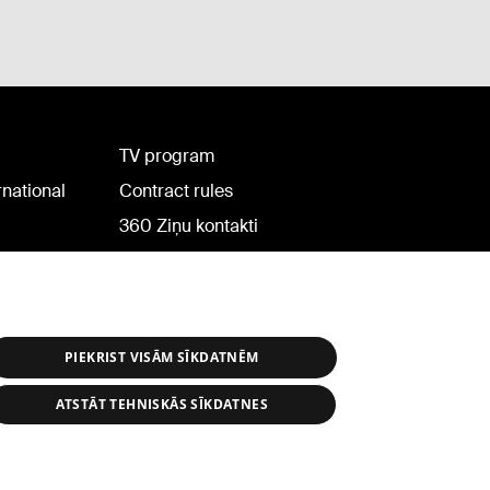
TV program
rnational
Contract rules
360 Ziņu kontakti
Helio Media
PIEKRIST VISĀM SĪKDATNĒM
ATSTĀT TEHNISKĀS SĪKDATNES