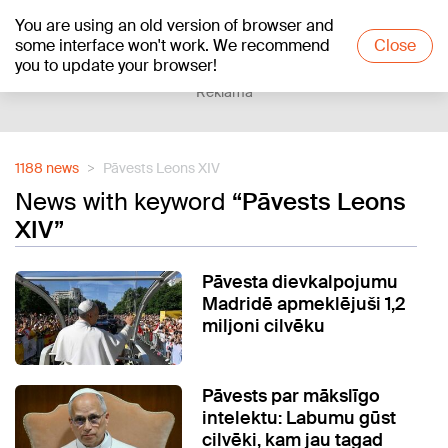
You are using an old version of browser and
+18
°C
some interface won't work. We recommend
Close
you to update your browser!
Reklāma
1188 news
Pāvests Leons XIV
News with keyword
“Pāvests Leons
XIV”
Pāvesta dievkalpojumu
Madridē apmeklējuši 1,2
miljoni cilvēku
Pāvests par mākslīgo
intelektu: Labumu gūst
cilvēki, kam jau tagad