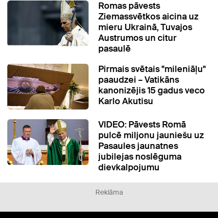
Romas pāvests
Ziemassvētkos aicina uz
mieru Ukrainā, Tuvajos
Austrumos un citur
pasaulē
Pirmais svētais "mileniāļu"
paaudzei – Vatikāns
kanonizējis 15 gadus veco
Karlo Akutisu
VIDEO: Pāvests Romā
pulcē miljonu jauniešu uz
Pasaules jaunatnes
jubilejas noslēguma
dievkalpojumu
Reklāma