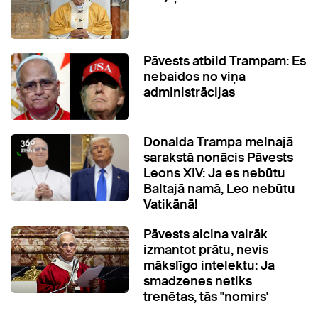
Pāvests atbild Trampam: Es
nebaidos no viņa
administrācijas
Donalda Trampa melnajā
sarakstā nonācis Pāvests
Leons XIV: Ja es nebūtu
Baltajā namā, Leo nebūtu
Vatikānā!
Pāvests aicina vairāk
izmantot prātu, nevis
mākslīgo intelektu: Ja
smadzenes netiks
trenētas, tās "nomirs'