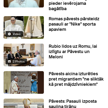
pieder ievērojama
bagātība
Romas pāvests pārsteidz
pasauli ar "Nike" sporta
apaviem
Video
Rubio lidos uz Romu, lai
izlīgtu ar Pāvestu un
Meloni
2 Photos
Pāvests aicina izturēties
pret migrantiem "ne sliktāk
kā pret mājdzīvniekiem"
Pāvests: Pasauli izposta
saujiņa tirānu