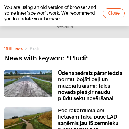
You are using an old version of browser and
+23
°C
some interface won't work. We recommend
Close
you to update your browser!
Reklāma
1188 news
Plūdi
News with keyword
“Plūdi”
Ūdens sešreiz pārsniedzis
normu, bojāti ceļi un
muzeja krājumi: Talsu
novads piešķir naudu
plūdu seku novēršanai
Pēc rekordlielajām
lietavām Talsu pusē LAD
saņēmis jau 15 zemnieku