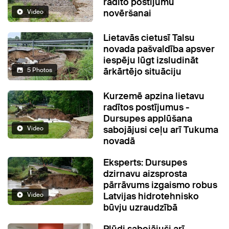
radīto postījumu
novēršanai
Video
Lietavās cietusī Talsu
novada pašvaldība apsver
iespēju lūgt izsludināt
ārkārtējo situāciju
5 Photos
Kurzemē apzina lietavu
radītos postījumus -
Dursupes applūšana
sabojājusi ceļu arī Tukuma
Video
novadā
Eksperts: Dursupes
dzirnavu aizsprosta
pārrāvums izgaismo robus
Latvijas hidrotehnisko
Video
būvju uzraudzībā