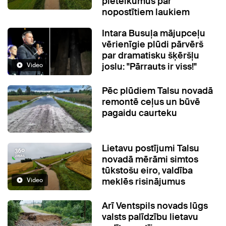
pieteikumus par
nopostītiem laukiem
Intara Busuļa mājupceļu
vērienīgie plūdi pārvērš
par dramatisku šķēršļu
joslu: "Pārrauts ir viss!"
Video
Pēc plūdiem Talsu novadā
remontē ceļus un būvē
pagaidu caurteku
Lietavu postījumi Talsu
novadā mērāmi simtos
tūkstošu eiro, valdība
meklēs risinājumus
Video
Arī Ventspils novads lūgs
valsts palīdzību lietavu