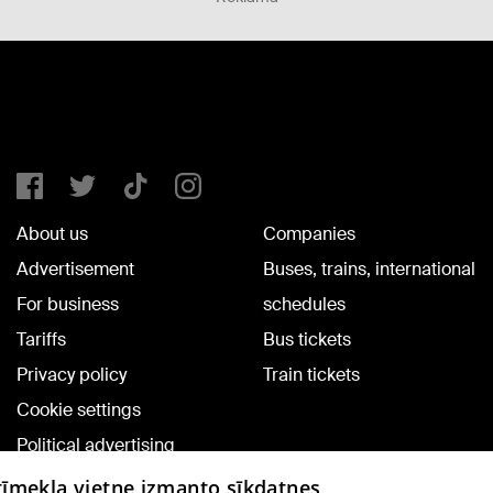
About us
Companies
Advertisement
Buses, trains, international
For business
schedules
Tariffs
Bus tickets
Privacy policy
Train tickets
Cookie settings
Political advertising
Cookie policy
 tīmekļa vietne izmanto sīkdatnes