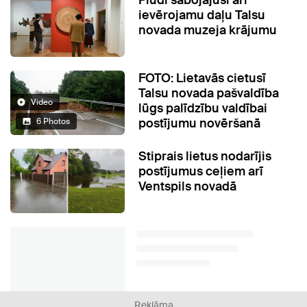
Plūdi sabojājuši arī
ievērojamu daļu Talsu
novada muzeja krājumu
FOTO: Lietavās cietusī
Talsu novada pašvaldība
Video
lūgs palīdzību valdībai
postījumu novēršanā
6 Photos
Stiprais lietus nodarījis
postījumus ceļiem arī
Ventspils novadā
Reklāma