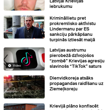
Latvijai Krievijas
iebrukumu
Krimināllietu pret
prokremlisko aktīvistu
Lindermanu par ES
sankciju pārkāpšanu
turpinās iztiesāt maijā
Latvijas austrumu
pierobežā dzīvojošos
“zombē” Krievijas agresiju
slavinošs “TikTok” saturs
Video
Dienvidkoreja atsāks
propagandas raidīšanu uz
Ziemeļkoreju
Krievijā plāno konfiscēt