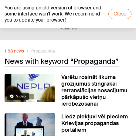
You are using an old version of browser and
+20
°C
some interface won't work. We recommend
Close
you to update your browser!
Reklāma
1188 news
Propaganda
News with keyword
“Propaganda”
Varētu rosināt likuma
grozījumus stingrākai
retranslācijas nosacījumu
pārkāpušo vietņu
Video
ierobežošanai
Liedz piekļuvi vēl pieciem
Krievijas propagandas
portāliem