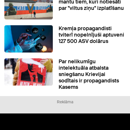
mantu tiem, kuri notiesāti
par "viltus ziņu" izplatīšanu
Kremļa propagandisti
tviterī nopelnījuši aptuveni
127 500 ASV dolārus
Par nelikumīgu
intelektuāla atbalsta
sniegšanu Krievijai
sodītais ir propagandists
Kasems
Reklāma