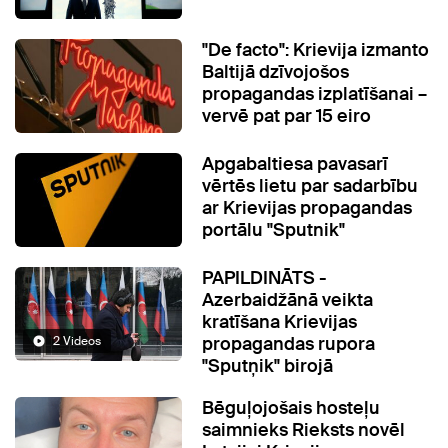
"De facto": Krievija izmanto
Baltijā dzīvojošos
propagandas izplatīšanai –
vervē pat par 15 eiro
Apgabaltiesa pavasarī
vērtēs lietu par sadarbību
ar Krievijas propagandas
portālu "Sputnik"
PAPILDINĀTS -
Azerbaidžānā veikta
kratīšana Krievijas
propagandas rupora
2 Videos
"Sputņik" birojā
Bēguļojošais hosteļu
saimnieks Rieksts novēl