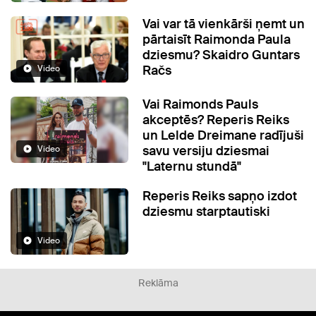
Vai var tā vienkārši ņemt un
pārtaisīt Raimonda Paula
dziesmu? Skaidro Guntars
Račs
Video
Vai Raimonds Pauls
akceptēs? Reperis Reiks
un Lelde Dreimane radījuši
savu versiju dziesmai
Video
"Laternu stundā"
Reperis Reiks sapņo izdot
dziesmu starptautiski
Video
Reklāma