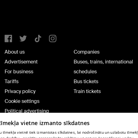
About us
Companies
Advertisement
Buses, trains, international
For business
schedules
Tariffs
Bus tickets
Privacy policy
Train tickets
Cookie settings
Political advertising
Cookie policy
 tīmekļa vietne izmanto sīkdatnes
Commenting terms
 tīmekļa vietnē tiek izmantotas sīkdatnes, lai nodrošinātu un uzlabotu tīmek