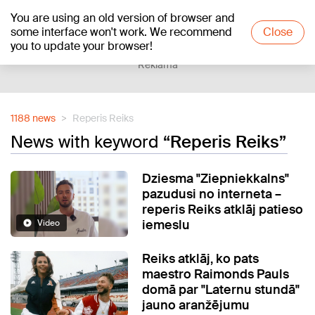
You are using an old version of browser and
+16
°C
some interface won't work. We recommend
Close
you to update your browser!
Reklāma
1188 news
Reperis Reiks
News with keyword
“Reperis Reiks”
Dziesma "Ziepniekkalns"
pazudusi no interneta –
reperis Reiks atklāj patieso
iemeslu
Video
Reiks atklāj, ko pats
maestro Raimonds Pauls
domā par "Laternu stundā"
jauno aranžējumu